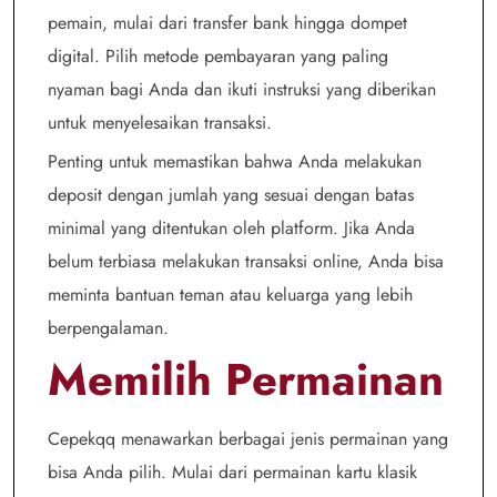
pemain, mulai dari transfer bank hingga dompet
digital. Pilih metode pembayaran yang paling
nyaman bagi Anda dan ikuti instruksi yang diberikan
untuk menyelesaikan transaksi.
Penting untuk memastikan bahwa Anda melakukan
deposit dengan jumlah yang sesuai dengan batas
minimal yang ditentukan oleh platform. Jika Anda
belum terbiasa melakukan transaksi online, Anda bisa
meminta bantuan teman atau keluarga yang lebih
berpengalaman.
Memilih Permainan
Cepekqq menawarkan berbagai jenis permainan yang
bisa Anda pilih. Mulai dari permainan kartu klasik