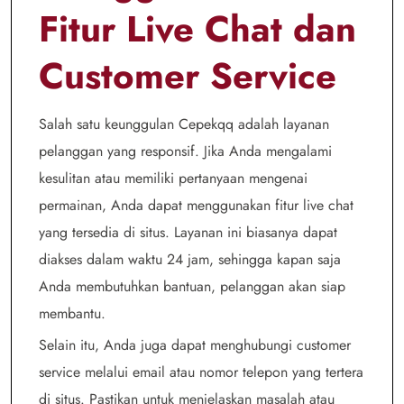
Fitur Live Chat dan
Customer Service
Salah satu keunggulan Cepekqq adalah layanan
pelanggan yang responsif. Jika Anda mengalami
kesulitan atau memiliki pertanyaan mengenai
permainan, Anda dapat menggunakan fitur live chat
yang tersedia di situs. Layanan ini biasanya dapat
diakses dalam waktu 24 jam, sehingga kapan saja
Anda membutuhkan bantuan, pelanggan akan siap
membantu.
Selain itu, Anda juga dapat menghubungi customer
service melalui email atau nomor telepon yang tertera
di situs. Pastikan untuk menjelaskan masalah atau