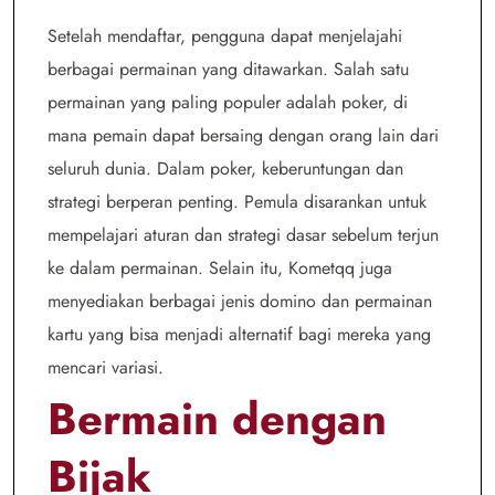
Setelah mendaftar, pengguna dapat menjelajahi
berbagai permainan yang ditawarkan. Salah satu
permainan yang paling populer adalah poker, di
mana pemain dapat bersaing dengan orang lain dari
seluruh dunia. Dalam poker, keberuntungan dan
strategi berperan penting. Pemula disarankan untuk
mempelajari aturan dan strategi dasar sebelum terjun
ke dalam permainan. Selain itu, Kometqq juga
menyediakan berbagai jenis domino dan permainan
kartu yang bisa menjadi alternatif bagi mereka yang
mencari variasi.
Bermain dengan
Bijak