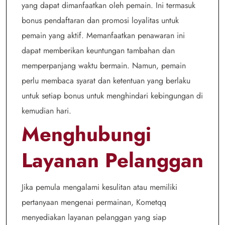
yang dapat dimanfaatkan oleh pemain. Ini termasuk
bonus pendaftaran dan promosi loyalitas untuk
pemain yang aktif. Memanfaatkan penawaran ini
dapat memberikan keuntungan tambahan dan
memperpanjang waktu bermain. Namun, pemain
perlu membaca syarat dan ketentuan yang berlaku
untuk setiap bonus untuk menghindari kebingungan di
kemudian hari.
Menghubungi
Layanan Pelanggan
Jika pemula mengalami kesulitan atau memiliki
pertanyaan mengenai permainan, Kometqq
menyediakan layanan pelanggan yang siap