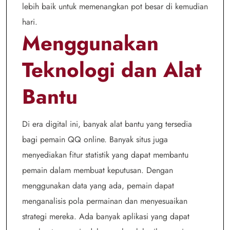
lebih baik untuk memenangkan pot besar di kemudian
hari.
Menggunakan
Teknologi dan Alat
Bantu
Di era digital ini, banyak alat bantu yang tersedia
bagi pemain QQ online. Banyak situs juga
menyediakan fitur statistik yang dapat membantu
pemain dalam membuat keputusan. Dengan
menggunakan data yang ada, pemain dapat
menganalisis pola permainan dan menyesuaikan
strategi mereka. Ada banyak aplikasi yang dapat