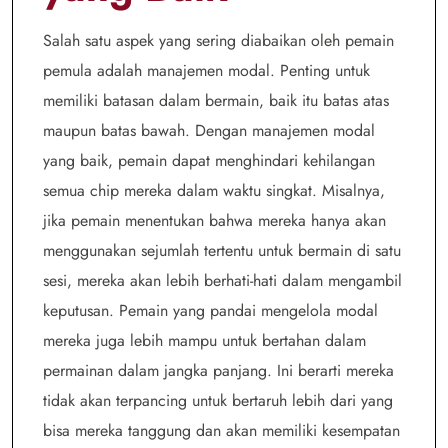
Salah satu aspek yang sering diabaikan oleh pemain
pemula adalah manajemen modal. Penting untuk
memiliki batasan dalam bermain, baik itu batas atas
maupun batas bawah. Dengan manajemen modal
yang baik, pemain dapat menghindari kehilangan
semua chip mereka dalam waktu singkat. Misalnya,
jika pemain menentukan bahwa mereka hanya akan
menggunakan sejumlah tertentu untuk bermain di satu
sesi, mereka akan lebih berhati-hati dalam mengambil
keputusan. Pemain yang pandai mengelola modal
mereka juga lebih mampu untuk bertahan dalam
permainan dalam jangka panjang. Ini berarti mereka
tidak akan terpancing untuk bertaruh lebih dari yang
bisa mereka tanggung dan akan memiliki kesempatan