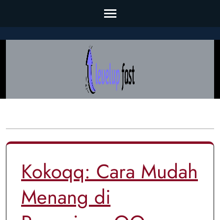
Skip
to
content
(Press
Enter)
Kokoqq: Cara Mudah
Menang di