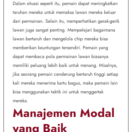
Dalam situasi seperti itu, pemain dapat meningkatkan
taruhan mereka untuk memaksa lawan mereka keluar
dari permainan. Selain itu, memperhatikan gerak-gerik
lawan juga sangat penting. Mempelajari bagaimana
lawan bertaruh dan mengelola chip mereka bisa
memberikan keuntungan tersendiri. Pemain yang
dapat membaca pola permainan lawan biasanya
memiliki peluang lebih baik untuk menang. Misalnya,
jika seorang pemain cenderung bertaruh tinggi setiap
kali mereka menerima kartu bagus, maka pemain lain
bisa menggunakan taktik ini untuk menggertak
mereka.
Manajemen Modal
yang Baik