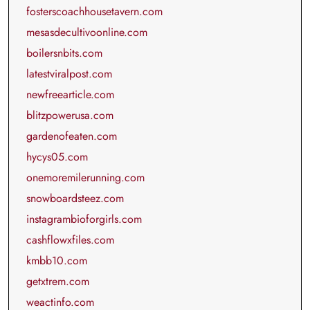
fosterscoachhousetavern.com
mesasdecultivoonline.com
boilersnbits.com
latestviralpost.com
newfreearticle.com
blitzpowerusa.com
gardenofeaten.com
hycys05.com
onemoremilerunning.com
snowboardsteez.com
instagrambioforgirls.com
cashflowxfiles.com
kmbb10.com
getxtrem.com
weactinfo.com