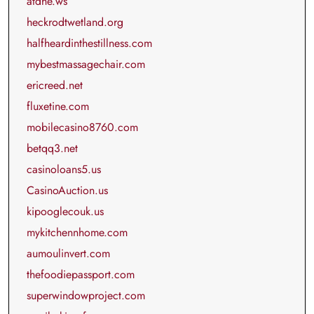
atdhe.ws
heckrodtwetland.org
halfheardinthestillness.com
mybestmassagechair.com
ericreed.net
fluxetine.com
mobilecasino8760.com
betqq3.net
casinoloans5.us
CasinoAuction.us
kipooglecouk.us
mykitchennhome.com
aumoulinvert.com
thefoodiepassport.com
superwindowproject.com