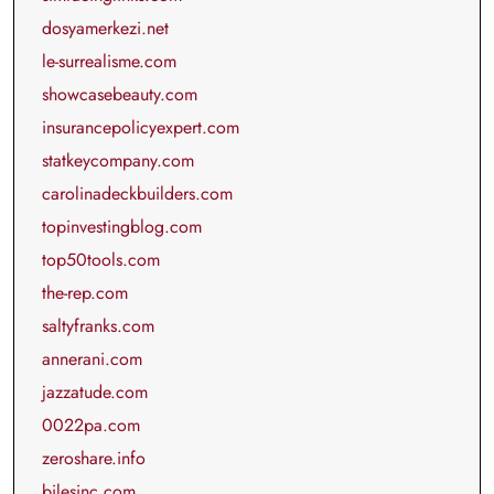
dosyamerkezi.net
le-surrealisme.com
showcasebeauty.com
insurancepolicyexpert.com
statkeycompany.com
carolinadeckbuilders.com
topinvestingblog.com
top50tools.com
the-rep.com
saltyfranks.com
annerani.com
jazzatude.com
0022pa.com
zeroshare.info
bilesinc.com