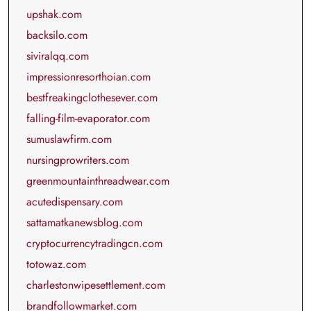
upshak.com
backsilo.com
siviralqq.com
impressionresorthoian.com
bestfreakingclothesever.com
falling-film-evaporator.com
sumuslawfirm.com
nursingprowriters.com
greenmountainthreadwear.com
acutedispensary.com
sattamatkanewsblog.com
cryptocurrencytradingcn.com
totowaz.com
charlestonwipesettlement.com
brandfollowmarket.com