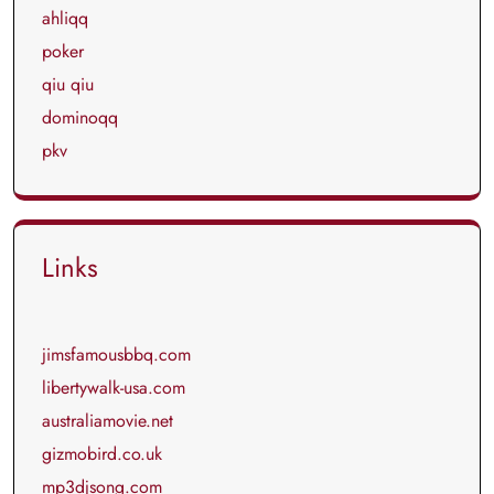
ahliqq
poker
qiu qiu
dominoqq
pkv
Links
jimsfamousbbq.com
libertywalk-usa.com
australiamovie.net
gizmobird.co.uk
mp3djsong.com