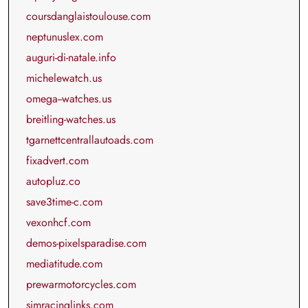
coursdanglaistoulouse.com
neptunuslex.com
auguri-di-natale.info
michelewatch.us
omega--watches.us
breitling-watches.us
tgarnettcentrallautoads.com
fixadvert.com
autopluz.co
save3time-c.com
vexonhcf.com
demos-pixelsparadise.com
mediatitude.com
prewarmotorcycles.com
simracinglinks.com