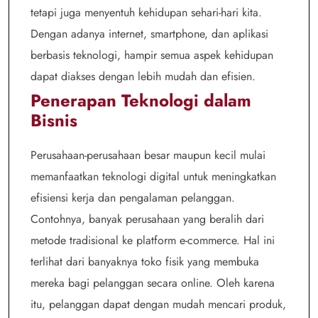
tetapi juga menyentuh kehidupan sehari-hari kita.
Dengan adanya internet, smartphone, dan aplikasi
berbasis teknologi, hampir semua aspek kehidupan
dapat diakses dengan lebih mudah dan efisien.
Penerapan Teknologi dalam
Bisnis
Perusahaan-perusahaan besar maupun kecil mulai
memanfaatkan teknologi digital untuk meningkatkan
efisiensi kerja dan pengalaman pelanggan.
Contohnya, banyak perusahaan yang beralih dari
metode tradisional ke platform e-commerce. Hal ini
terlihat dari banyaknya toko fisik yang membuka
mereka bagi pelanggan secara online. Oleh karena
itu, pelanggan dapat dengan mudah mencari produk,