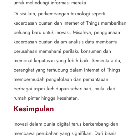
untuk melindungi informasi mereka.
Di sisi lain, perkembangan teknologi seperti
kecerdasan buatan dan Internet of Things memberikan
peluang baru untuk inovasi. Misalnya, penggunaan
kecerdasan buatan dalam analisis data membantu
perusahaan memahami perilaku konsumen dan
membuat keputusan yang lebih baik. Sementara itu,
perangkat yang terhubung dalam Internet of Things
mempermudah pengelolaan dan pemantauan
berbagai aspek kehidupan sehari-hari, mulai dari
rumah pintar hingga kesehatan.
Kesimpulan
Inovasi dalam dunia digital terus berkembang dan
membawa perubahan yang signifikan. Dari bisnis