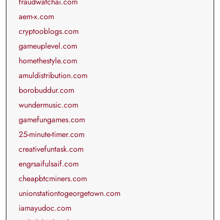
fraudwatchai.com
aem-x.com
cryptooblogs.com
gameuplevel.com
homethestyle.com
amuldistribution.com
borobuddur.com
wundermusic.com
gamefungames.com
25-minute-timer.com
creativefuntask.com
engrsaifulsaif.com
cheapbtcminers.com
unionstationtogeorgetown.com
iamayudoc.com