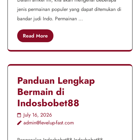
jenis permainan populer yang dapat ditemukan di
bandar judi Indo. Permainan …
Read More
Panduan Lengkap
Bermain di
Indosbobet88
July 16, 2026
admin@levelup-fast.com
Pengenalan Indosbobet88 Indosbobet88