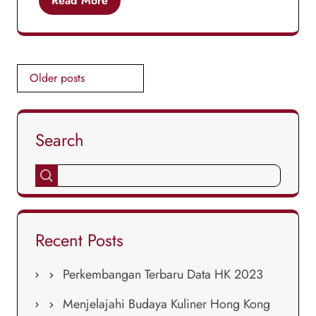
Read More
Posts
Older posts
navigation
Search
Recent Posts
Perkembangan Terbaru Data HK 2023
Menjelajahi Budaya Kuliner Hong Kong