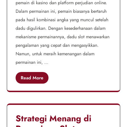
pemain di kasino dan platform perjudian online.
Dalam permainan ini, pemain biasanya bertaruh
pada hasil kombinasi angka yang muncul setelah
dadu digulirkan. Dengan kesederhanaan dalam
mekanisme permainannya, dadu slot menawarkan
pengalaman yang cepat dan mengasyikkan.
Namun, untuk meraih kemenangan dalam
permainan ini, …
Read More
Strategi Menang di