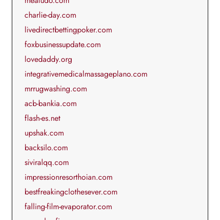
mealudo.com
charlie-day.com
livedirectbettingpoker.com
foxbusinessupdate.com
lovedaddy.org
integrativemedicalmassageplano.com
mrrugwashing.com
acb-bankia.com
flash-es.net
upshak.com
backsilo.com
siviralqq.com
impressionresorthoian.com
bestfreakingclothesever.com
falling-film-evaporator.com