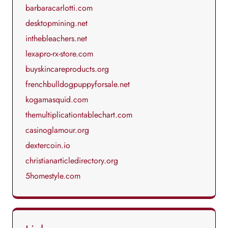
barbaracarlotti.com
desktopmining.net
inthebleachers.net
lexapro-rx-store.com
buyskincareproducts.org
frenchbulldogpuppyforsale.net
kogamasquid.com
themultiplicationtablechart.com
casinoglamour.org
dextercoin.io
christianarticledirectory.org
5homestyle.com