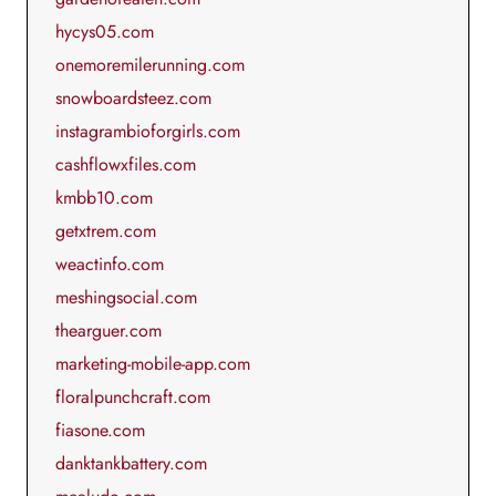
hycys05.com
onemoremilerunning.com
snowboardsteez.com
instagrambioforgirls.com
cashflowxfiles.com
kmbb10.com
getxtrem.com
weactinfo.com
meshingsocial.com
thearguer.com
marketing-mobile-app.com
floralpunchcraft.com
fiasone.com
danktankbattery.com