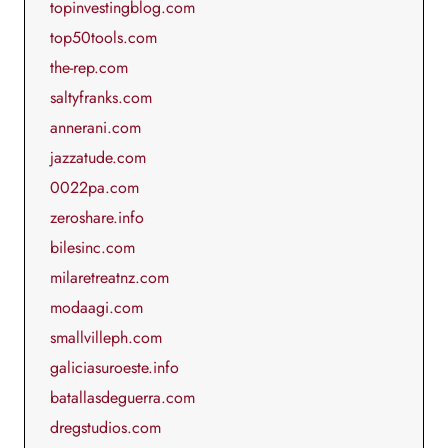
topinvestingblog.com
top50tools.com
the-rep.com
saltyfranks.com
annerani.com
jazzatude.com
0022pa.com
zeroshare.info
bilesinc.com
milaretreatnz.com
modaagi.com
smallvilleph.com
galiciasuroeste.info
batallasdeguerra.com
dregstudios.com