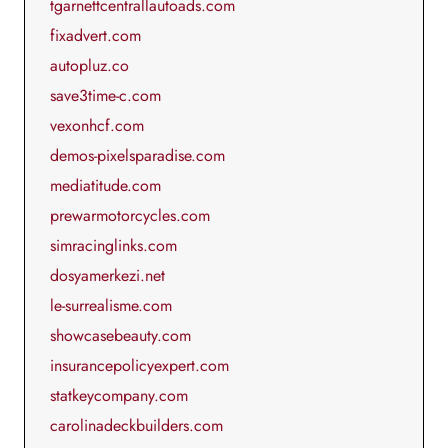
tgarnettcentrallautoads.com
fixadvert.com
autopluz.co
save3time-c.com
vexonhcf.com
demos-pixelsparadise.com
mediatitude.com
prewarmotorcycles.com
simracinglinks.com
dosyamerkezi.net
le-surrealisme.com
showcasebeauty.com
insurancepolicyexpert.com
statkeycompany.com
carolinadeckbuilders.com