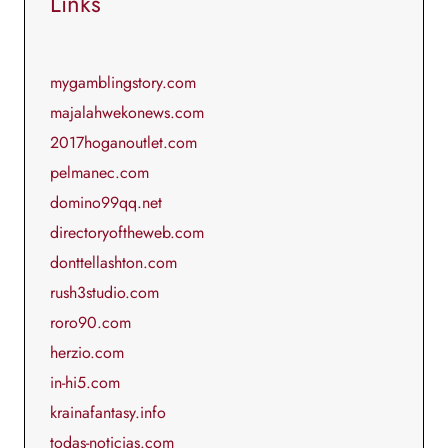
Links
mygamblingstory.com
majalahwekonews.com
2017hoganoutlet.com
pelmanec.com
domino99qq.net
directoryoftheweb.com
donttellashton.com
rush3studio.com
roro90.com
herzio.com
in-hi5.com
krainafantasy.info
todas-noticias.com