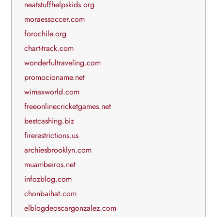
neatstuffhelpskids.org
moraessoccer.com
forochile.org
chart-track.com
wonderfultraveling.com
promocioname.net
wimaxworld.com
freeonlinecricketgames.net
bestcashing.biz
firerestrictions.us
archiesbrooklyn.com
muambeiros.net
infozblog.com
chonbaihat.com
elblogdeoscargonzalez.com