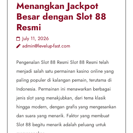
Menangkan Jackpot
Besar dengan Slot 88
Resmi
July 11, 2026
admin@levelup-fast.com
Pengenalan Slot 88 Resmi Slot 88 Resmi telah
menjadi salah satu permainan kasino online yang
paling populer di kalangan pemain, terutama di
Indonesia. Permainan ini menawarkan berbagai
jenis slot yang menakjubkan, dari tema klasik
hingga modern, dengan grafis yang mengesankan
dan suara yang menarik. Faktor yang membuat
Slot 88 begitu menarik adalah peluang untuk