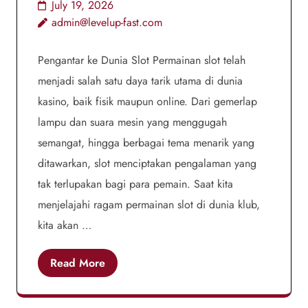
July 19, 2026
admin@levelup-fast.com
Pengantar ke Dunia Slot Permainan slot telah
menjadi salah satu daya tarik utama di dunia
kasino, baik fisik maupun online. Dari gemerlap
lampu dan suara mesin yang menggugah
semangat, hingga berbagai tema menarik yang
ditawarkan, slot menciptakan pengalaman yang
tak terlupakan bagi para pemain. Saat kita
menjelajahi ragam permainan slot di dunia klub,
kita akan …
Read More