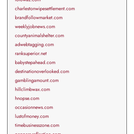
charlestonwipesettlement.com
brandfollowmarket.com
weeklyjobnews.com
countyanimalshelter.com
adwebtagging.com
ranksuperior.net
babystepahead.com
destinationoverlooked.com
gamblingamount.com
hillclimbwax.com
hnopse.com
occasionnews.com
lustofmoney.com
timebusinesszone.com