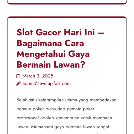
Slot Gacor Hari Ini –
Bagaimana Cara
Mengetahui Gaya
Bermain Lawan?
March 3, 2025
admin@levelup-fast.com
Salah satu keterampilan utama yang membedakan
pemain poker biasa dari pemain poker
profesional adalah kemampuan untuk membaca
lawan. Memahami gaya bermain lawan sangat