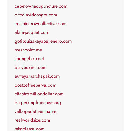
capetownacupuncture.com
bitcoinvideospro.com
cosmiccrowcollective.com
alain-jacquet.com
gotisouizakayabakeneko.com
meshpoint.me
spongebob.net
busyboxintl.com
auttayanratchapak.com
postcoffeebarva.com
elteatromilliondollar.com
burgerkingfranchise.org
vallarpadathamma.net
realworldsize.com
teknolama.com