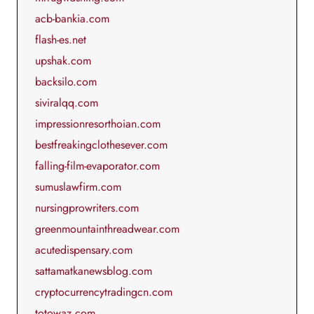
acb-bankia.com
flash-es.net
upshak.com
backsilo.com
siviralqq.com
impressionresorthoian.com
bestfreakingclothesever.com
falling-film-evaporator.com
sumuslawfirm.com
nursingprowriters.com
greenmountainthreadwear.com
acutedispensary.com
sattamatkanewsblog.com
cryptocurrencytradingcn.com
totowaz.com