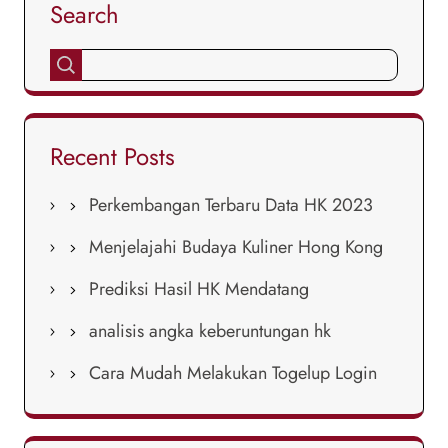
Search
Recent Posts
Perkembangan Terbaru Data HK 2023
Menjelajahi Budaya Kuliner Hong Kong
Prediksi Hasil HK Mendatang
analisis angka keberuntungan hk
Cara Mudah Melakukan Togelup Login