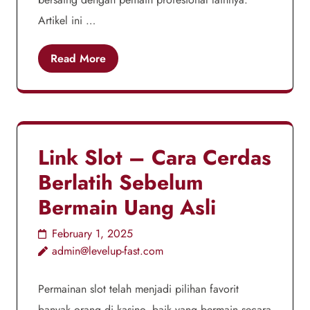
Artikel ini …
Read More
Link Slot – Cara Cerdas
Berlatih Sebelum
Bermain Uang Asli
February 1, 2025
admin@levelup-fast.com
Permainan slot telah menjadi pilihan favorit
banyak orang di kasino, baik yang bermain secara