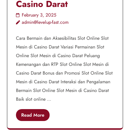
Casino Darat
February 3, 2025
admin@levelup-fast.com
Cara Bermain dan Aksesibilitas Slot Online Slot
Mesin di Casino Darat Variasi Permainan Slot
Online Slot Mesin di Casino Darat Peluang
Kemenangan dan RTP Slot Online Slot Mesin di
Casino Darat Bonus dan Promosi Slot Online Slot
Mesin di Casino Darat Interaksi dan Pengalaman
Bermain Slot Online Slot Mesin di Casino Darat
Baik slot online …
Read More