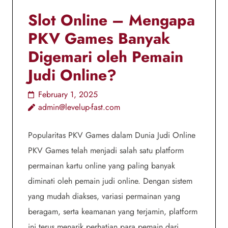
Slot Online – Mengapa
PKV Games Banyak
Digemari oleh Pemain
Judi Online?
February 1, 2025
admin@levelup-fast.com
Popularitas PKV Games dalam Dunia Judi Online
PKV Games telah menjadi salah satu platform
permainan kartu online yang paling banyak
diminati oleh pemain judi online. Dengan sistem
yang mudah diakses, variasi permainan yang
beragam, serta keamanan yang terjamin, platform
ini terus menarik perhatian para pemain dari