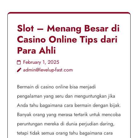
Slot – Menang Besar di
Casino Online Tips dari
Para Ahli
February 1, 2025
admin@levelup-fast.com
Bermain di casino online bisa menjadi
pengalaman yang seru dan menguntungkan jika
Anda tahu bagaimana cara bermain dengan bijak.
Banyak orang yang merasa tertarik untuk mencoba
peruntungan mereka di dunia perjudian daring,
tetapi tidak semua orang tahu bagaimana cara