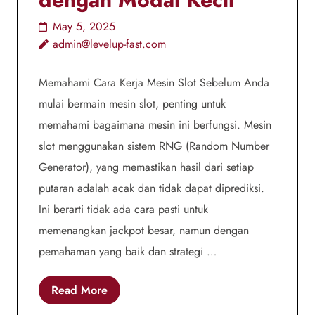
May 5, 2025
admin@levelup-fast.com
Memahami Cara Kerja Mesin Slot Sebelum Anda
mulai bermain mesin slot, penting untuk
memahami bagaimana mesin ini berfungsi. Mesin
slot menggunakan sistem RNG (Random Number
Generator), yang memastikan hasil dari setiap
putaran adalah acak dan tidak dapat diprediksi.
Ini berarti tidak ada cara pasti untuk
memenangkan jackpot besar, namun dengan
pemahaman yang baik dan strategi …
Read More