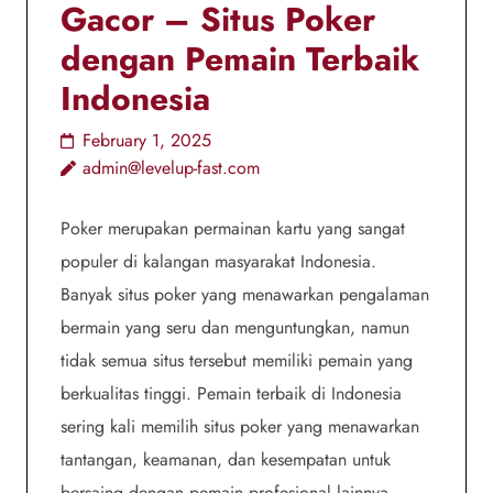
Gacor – Situs Poker
dengan Pemain Terbaik
Indonesia
February 1, 2025
admin@levelup-fast.com
Poker merupakan permainan kartu yang sangat
populer di kalangan masyarakat Indonesia.
Banyak situs poker yang menawarkan pengalaman
bermain yang seru dan menguntungkan, namun
tidak semua situs tersebut memiliki pemain yang
berkualitas tinggi. Pemain terbaik di Indonesia
sering kali memilih situs poker yang menawarkan
tantangan, keamanan, dan kesempatan untuk
bersaing dengan pemain profesional lainnya.