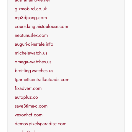
gizmobird.co.uk
mp3djsong.com
coursdanglaistoulouse.com
neptunuslex.com
auguri-di-natale.info
michelewatch.us
omega--watches.us
breitling-watches.us
tgarnettcentrallautoads.com
fixadvert.com
autopluz.co
save3time-c.com
vexonhcf.com
demos-pixelsparadise.com