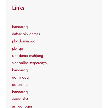
Links
bandarqq
daftar pkv games
pkv dominoqq
pkv qq
slot demo mahjong
slot online terpercaya
bandarqq
dominoqq
qq online
bandarqq
demo slot
asikqq login