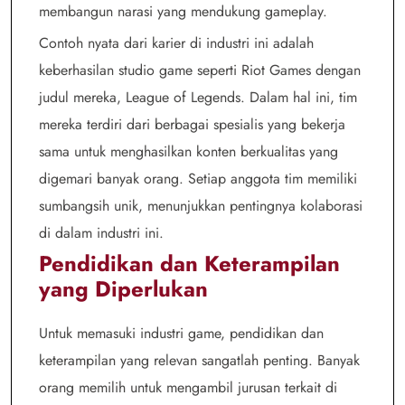
membangun narasi yang mendukung gameplay.
Contoh nyata dari karier di industri ini adalah
keberhasilan studio game seperti Riot Games dengan
judul mereka, League of Legends. Dalam hal ini, tim
mereka terdiri dari berbagai spesialis yang bekerja
sama untuk menghasilkan konten berkualitas yang
digemari banyak orang. Setiap anggota tim memiliki
sumbangsih unik, menunjukkan pentingnya kolaborasi
di dalam industri ini.
Pendidikan dan Keterampilan
yang Diperlukan
Untuk memasuki industri game, pendidikan dan
keterampilan yang relevan sangatlah penting. Banyak
orang memilih untuk mengambil jurusan terkait di