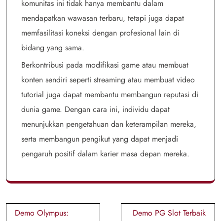
komunitas ini tidak hanya membantu dalam
mendapatkan wawasan terbaru, tetapi juga dapat
memfasilitasi koneksi dengan profesional lain di
bidang yang sama.
Berkontribusi pada modifikasi game atau membuat
konten sendiri seperti streaming atau membuat video
tutorial juga dapat membantu membangun reputasi di
dunia game. Dengan cara ini, individu dapat
menunjukkan pengetahuan dan keterampilan mereka,
serta membangun pengikut yang dapat menjadi
pengaruh positif dalam karier masa depan mereka.
Post
Demo Olympus:
Demo PG Slot Terbaik