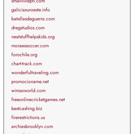
smallvilleph.com
galiciasuroeste.info
batallasdeguerra.com
dregstudios.com
neatstuffhelpskids.org
moraessoccer.com
forochile.org
chart-track.com
wonderfultraveling.com
promocioname.net
wimaxworld.com
freeonlinecricketgames.net
bestcashing.biz
firerestrictions.us
archiesbrooklyn.com