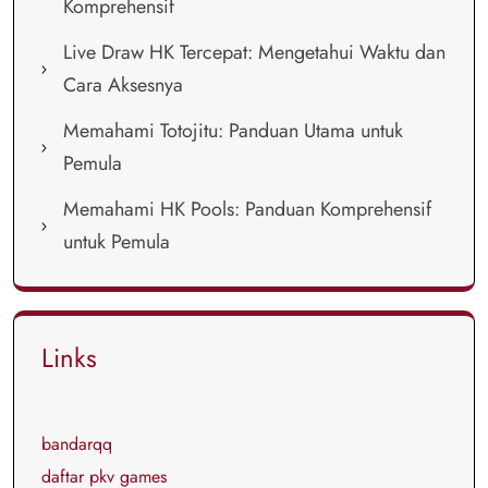
Komprehensif
Live Draw HK Tercepat: Mengetahui Waktu dan
Cara Aksesnya
Memahami Totojitu: Panduan Utama untuk
Pemula
Memahami HK Pools: Panduan Komprehensif
untuk Pemula
Links
bandarqq
daftar pkv games