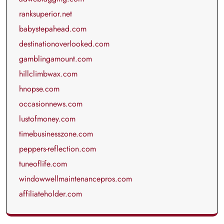
ranksuperior.net
babystepahead.com
destinationoverlooked.com
gamblingamount.com
hillclimbwax.com
hnopse.com
occasionnews.com
lustofmoney.com
timebusinesszone.com
peppers-reflection.com
tuneoflife.com
windowwellmaintenancepros.com
affiliateholder.com