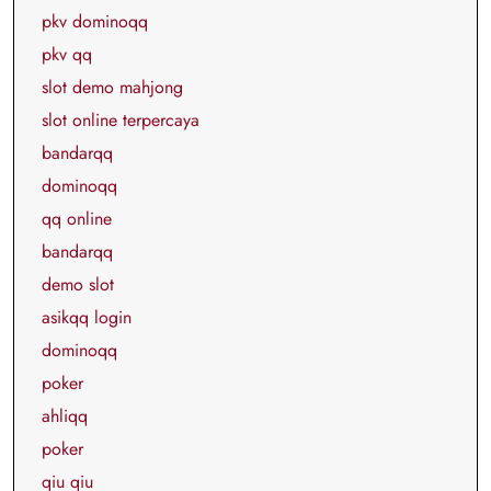
pkv dominoqq
pkv qq
slot demo mahjong
slot online terpercaya
bandarqq
dominoqq
qq online
bandarqq
demo slot
asikqq login
dominoqq
poker
ahliqq
poker
qiu qiu