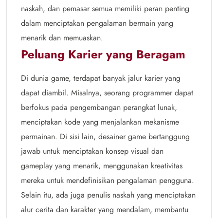
naskah, dan pemasar semua memiliki peran penting
dalam menciptakan pengalaman bermain yang
menarik dan memuaskan.
Peluang Karier yang Beragam
Di dunia game, terdapat banyak jalur karier yang
dapat diambil. Misalnya, seorang programmer dapat
berfokus pada pengembangan perangkat lunak,
menciptakan kode yang menjalankan mekanisme
permainan. Di sisi lain, desainer game bertanggung
jawab untuk menciptakan konsep visual dan
gameplay yang menarik, menggunakan kreativitas
mereka untuk mendefinisikan pengalaman pengguna.
Selain itu, ada juga penulis naskah yang menciptakan
alur cerita dan karakter yang mendalam, membantu