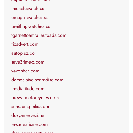
michelewatch.us
omega--watches.us
breitling-watches.us
tgarnettcentrallautoads.com
fixadvert.com
autopluz.co
save3time-c.com
vexonhcf.com
demos-pixelsparadise.com
mediatitude.com
prewarmotorcycles.com
simracinglinks.com
dosyamerkezi.net
le-surrealisme.com