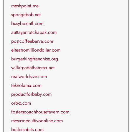
meshpoint.me
spongebob.net
busyboxintl.com
auttayanratchapak.com
postcoffeebarva.com
elteatromilliondollar.com
burgerkingfranchise.org
vallarpadathamma.net
realworldsize.com
teknolama.com
productforbaby.com
orb-z.com
fosterscoachhousetavern.com
mesasdecultivoonline.com
boilersnbits.com