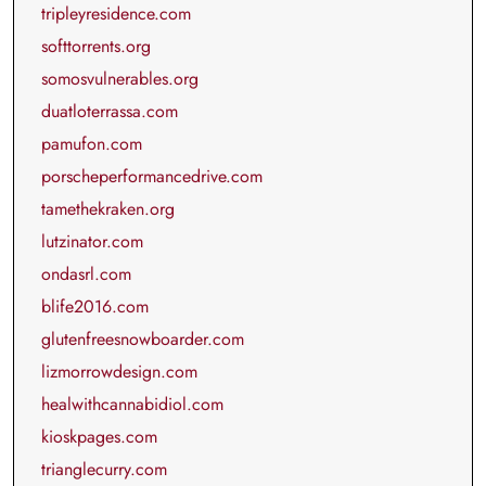
tripleyresidence.com
softtorrents.org
somosvulnerables.org
duatloterrassa.com
pamufon.com
porscheperformancedrive.com
tamethekraken.org
lutzinator.com
ondasrl.com
blife2016.com
glutenfreesnowboarder.com
lizmorrowdesign.com
healwithcannabidiol.com
kioskpages.com
trianglecurry.com