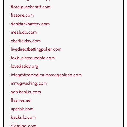
floralpunchcraft.com
fiasone.com
danktankbattery.com
mealudo.com
charlie-day.com
livedirectbettingpoker.com
foxbusinessupdate.com
lovedaddy.org
integrativemedicalmassageplano.com
mrrugwashing.com
acb-bankia.com
flash-es.net
upshak.com
backsilo.com
siviralqq.com