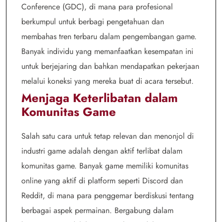
Conference (GDC), di mana para profesional
berkumpul untuk berbagi pengetahuan dan
membahas tren terbaru dalam pengembangan game.
Banyak individu yang memanfaatkan kesempatan ini
untuk berjejaring dan bahkan mendapatkan pekerjaan
melalui koneksi yang mereka buat di acara tersebut.
Menjaga Keterlibatan dalam
Komunitas Game
Salah satu cara untuk tetap relevan dan menonjol di
industri game adalah dengan aktif terlibat dalam
komunitas game. Banyak game memiliki komunitas
online yang aktif di platform seperti Discord dan
Reddit, di mana para penggemar berdiskusi tentang
berbagai aspek permainan. Bergabung dalam