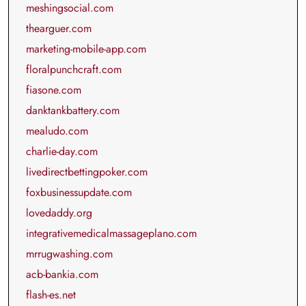
meshingsocial.com
thearguer.com
marketing-mobile-app.com
floralpunchcraft.com
fiasone.com
danktankbattery.com
mealudo.com
charlie-day.com
livedirectbettingpoker.com
foxbusinessupdate.com
lovedaddy.org
integrativemedicalmassageplano.com
mrrugwashing.com
acb-bankia.com
flash-es.net