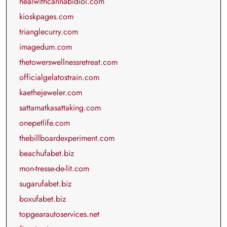
healwithcannabidiol.com
kioskpages.com
trianglecurry.com
imagedum.com
thetowerswellnessretreat.com
officialgelatostrain.com
kaethejeweler.com
sattamatkasattaking.com
onepetlife.com
thebillboardexperiment.com
beachufabet.biz
mon-tresse-de-lit.com
sugarufabet.biz
boxufabet.biz
topgearautoservices.net