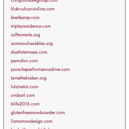
chrisjohnslawgroup.com
klub-vulcan-online.com
breitkamp.com
tripleyresidence.com
softtorrents.org
somosvulnerables.org
duatloterrassa.com
pamufon.com
porscheperformancedrive.com
tamethekraken.org
lutzinator.com
ondasrl.com
blife2016.com
glutenfreesnowboarder.com
lizmorrowdesign.com