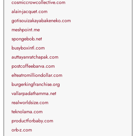
cosmiccrowcollective.com
alain-jacquet.com
gotisouizakayabakeneko.com
meshpoint.me
spongebob.net
busyboxintl.com
auttayanratchapak.com
postcoffeebarva.com
elteatromilliondollar.com
burgerkingfranchise.org
vallarpadathamma.net
realworldsize.com
teknolama.com
productforbaby.com
orb-z.com