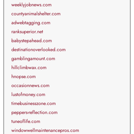
weeklyjobnews.com
countyanimalshelter.com
adwebtagging.com
ranksuperior.net
babystepahead.com
destinationoverlooked.com
gamblingamount.com
hillclimbwax.com
hnopse.com
occasionnews.com
lustofmoney.com
timebusinesszone.com
peppers-reflection.com
tuneoflife.com
windowwellmaintenancepros.com