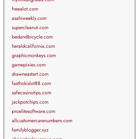
freealot.com
asahiweekly.com
supercleanut.com
bedandbicycle.com
heraldcalifornia.com
graphicmonkeys.com
gamepixies.com
drawneastart.com
fasthokislot88.com
safecasinotips.com
jackpotchips.com
proelitesoftware.com
allcustomercarenumbers.com
familyblogger.xyz