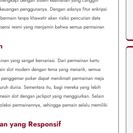
dilengkapi dengan sistem keamanan yang canggih
i keuangan penggunanya. Dengan adanya fitur enkripsi
bermain tanpa khawatir akan risiko pencurian data
 lisensi resmi yang menjamin bahwa semua permainan
n
an yang sangat bervariasi. Dari permainan kartu
mesin slot modern dengan tema yang menarik, semua
a, penggemar poker dapat menikmati permainan meja
uruh dunia. Sementara itu, bagi mereka yang lebih
 mesin slot dengan jackpot yang menggiurkan. Selain
oleksi permainannya, sehingga pemain selalu memiliki
an yang Responsif