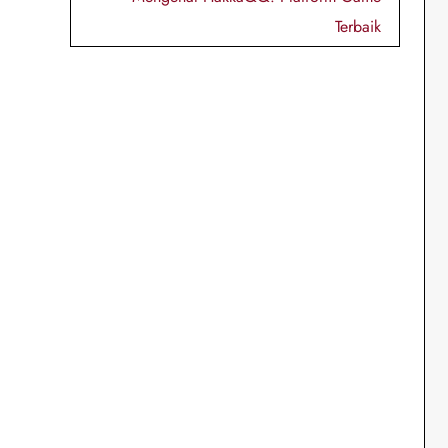
Terbaik