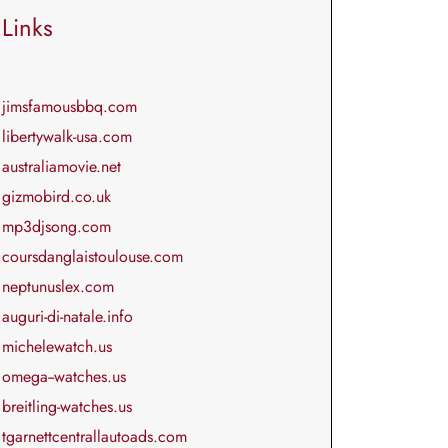
Links
jimsfamousbbq.com
libertywalk-usa.com
australiamovie.net
gizmobird.co.uk
mp3djsong.com
coursdanglaistoulouse.com
neptunuslex.com
auguri-di-natale.info
michelewatch.us
omega--watches.us
breitling-watches.us
tgarnettcentrallautoads.com