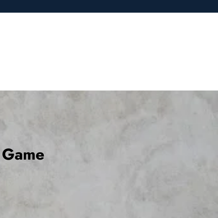
k Game