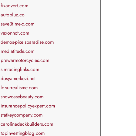
fixadvert.com
autopluz.co
save3time-c.com
vexonhcf.com
demos-pixelsparadise.com
mediatitude.com
prewarmotorcycles.com
simracinglinks.com
dosyamerkezi.net
le-surrealisme.com
showcasebeauty.com
insurancepolicyexpert.com
statkeycompany.com
carolinadeckbuilders.com
topinvestingblog.com