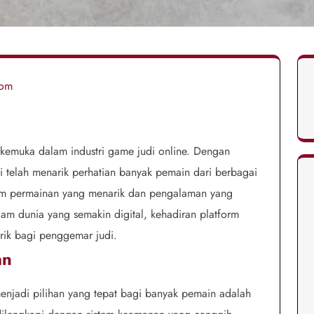
com
rkemuka dalam industri game judi online. Dengan
ni telah menarik perhatian banyak pemain dari berbagai
m permainan yang menarik dan pengalaman yang
am dunia yang semakin digital, kehadiran platform
rik bagi penggemar judi.
an
njadi pilihan yang tepat bagi banyak pemain adalah