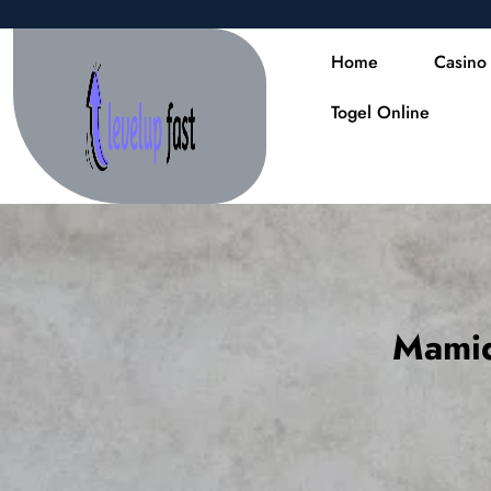
Skip
to
Home
Casino
content
Togel Online
(Press
Enter)
Mamiq