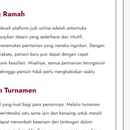
g Ramah
sebuah platform judi online adalah antarmuka
jikan desain yang sederhana dan intuitif,
menemukan permainan yang mereka inginkan. Dengan
diakses, pemain baru pun dapat dengan cepat
mi kesulitan. Misalnya, semua permainan terorganisir
sehingga pemain tidak perlu menghabiskan waktu
an Turnamen
yang kuat bagi para pemainnya. Melalui turnamen
rinteraksi satu sama lain dan bersaing untuk meraih
n dapat menambah keseruan dan tantangan dalam