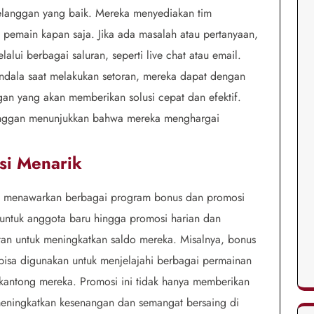
anggan yang baik. Mereka menyediakan tim
pemain kapan saja. Jika ada masalah atau pertanyaan,
ui berbagai saluran, seperti live chat atau email.
ndala saat melakukan setoran, mereka dapat dengan
n yang akan memberikan solusi cepat dan efektif.
nggan menunjukkan bahwa mereka menghargai
si Menarik
q menawarkan berbagai program bonus dan promosi
 untuk anggota baru hingga promosi harian dan
an untuk meningkatkan saldo mereka. Misalnya, bonus
bisa digunakan untuk menjelajahi berbagai permainan
kantong mereka. Promosi ini tidak hanya memberikan
 meningkatkan kesenangan dan semangat bersaing di