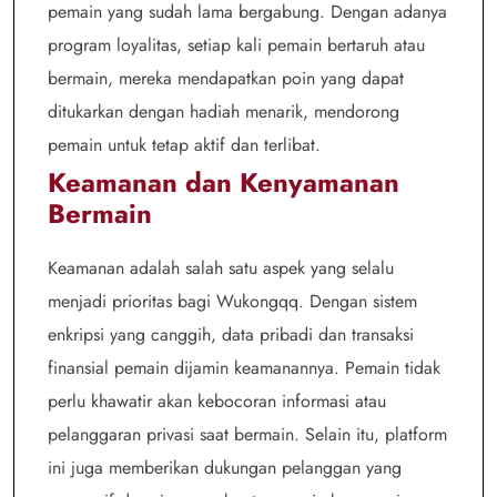
pemain yang sudah lama bergabung. Dengan adanya
program loyalitas, setiap kali pemain bertaruh atau
bermain, mereka mendapatkan poin yang dapat
ditukarkan dengan hadiah menarik, mendorong
pemain untuk tetap aktif dan terlibat.
Keamanan dan Kenyamanan
Bermain
Keamanan adalah salah satu aspek yang selalu
menjadi prioritas bagi Wukongqq. Dengan sistem
enkripsi yang canggih, data pribadi dan transaksi
finansial pemain dijamin keamanannya. Pemain tidak
perlu khawatir akan kebocoran informasi atau
pelanggaran privasi saat bermain. Selain itu, platform
ini juga memberikan dukungan pelanggan yang