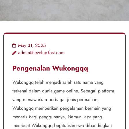
May 31, 2025
admin@levelup-fast.com
Pengenalan Wukongqq
Wukongqq telah menjadi salah satu nama yang
terkenal dalam dunia game online. Sebagai platform
yang menawarkan berbagai jenis permainan,
Wukongqq memberikan pengalaman bermain yang
menarik bagi penggunanya. Namun, apa yang
membuat Wukongqq begitu istimewa dibandingkan