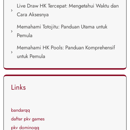
Live Draw HK Tercepat: Mengetahui Waktu dan
Cara Aksesnya
Memahami Totojitu: Panduan Utama untuk
Pemula
Memahami HK Pools: Panduan Komprehensif
untuk Pemula
Links
bandarqq
daftar pkv games
pkv dominoqq