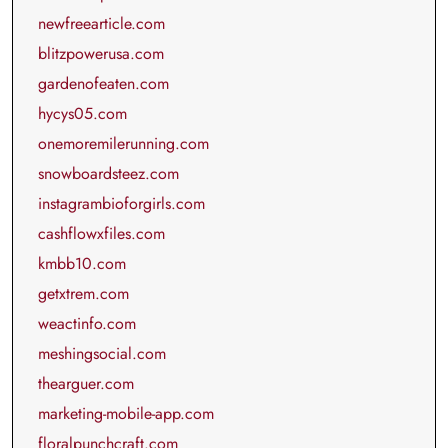
newfreearticle.com
blitzpowerusa.com
gardenofeaten.com
hycys05.com
onemoremilerunning.com
snowboardsteez.com
instagrambioforgirls.com
cashflowxfiles.com
kmbb10.com
getxtrem.com
weactinfo.com
meshingsocial.com
thearguer.com
marketing-mobile-app.com
floralpunchcraft.com