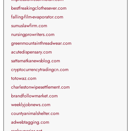
bestfreakingclothesever.com
falling-film-evaporator.com
sumuslawfirm.com
nursingprowriters.com
greenmountainthreadwear.com
acutedispensary.com
sattamatkanewsblog.com
cryptocurrencytradingcn.com
totowaz.com
charlestonwipesettlement.com
brandfollowmarket.com
weeklyjobnews.com
countyanimalshelter.com
adwebtagging.com
ranksuperior.net