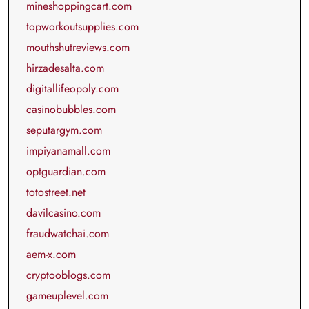
mineshoppingcart.com
topworkoutsupplies.com
mouthshutreviews.com
hirzadesalta.com
digitallifeopoly.com
casinobubbles.com
seputargym.com
impiyanamall.com
optguardian.com
totostreet.net
davilcasino.com
fraudwatchai.com
aem-x.com
cryptooblogs.com
gameuplevel.com