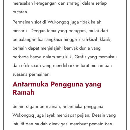
merasakan ketegangan dan strategi dalam setiap
putaran.
Permainan slot di Wukongqq juga tidak kalah
menarik. Dengan tema yang beragam, mulai dari
petualangan luar angkasa hingga kisah-kisah klasik,
pemain dapat menjelajahi banyak dunia yang
berbeda hanya dalam satu klik. Grafis yang memukau
dan efek suara yang mendebarkan turut menambah
suasana permainan.
Antarmuka Pengguna yang
Ramah
Selain ragam permainan, antarmuka pengguna
Wukongqq juga layak mendapat pujian. Desain yang
intuitif dan mudah dinavigasi membuat pemain baru