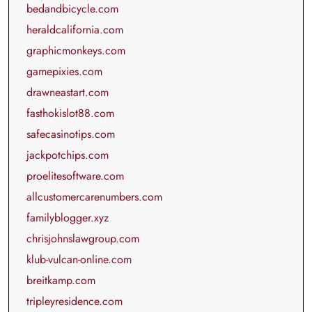
bedandbicycle.com
heraldcalifornia.com
graphicmonkeys.com
gamepixies.com
drawneastart.com
fasthokislot88.com
safecasinotips.com
jackpotchips.com
proelitesoftware.com
allcustomercarenumbers.com
familyblogger.xyz
chrisjohnslawgroup.com
klub-vulcan-online.com
breitkamp.com
tripleyresidence.com