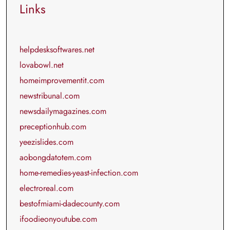
Links
helpdesksoftwares.net
lovabowl.net
homeimprovementit.com
newstribunal.com
newsdailymagazines.com
preceptionhub.com
yeezislides.com
aobongdatotem.com
home-remedies-yeast-infection.com
electroreal.com
bestofmiami-dadecounty.com
ifoodieonyoutube.com