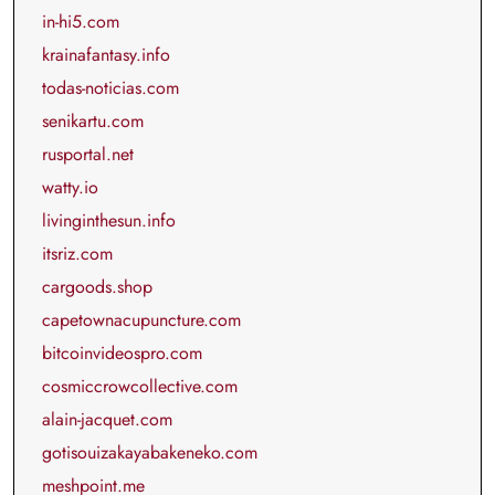
in-hi5.com
krainafantasy.info
todas-noticias.com
senikartu.com
rusportal.net
watty.io
livinginthesun.info
itsriz.com
cargoods.shop
capetownacupuncture.com
bitcoinvideospro.com
cosmiccrowcollective.com
alain-jacquet.com
gotisouizakayabakeneko.com
meshpoint.me