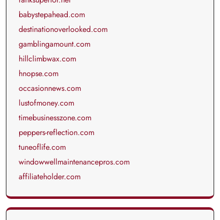
babystepahead.com
destinationoverlooked.com
gamblingamount.com
hillclimbwax.com
hnopse.com
occasionnews.com
lustofmoney.com
timebusinesszone.com
peppers-reflection.com
tuneoflife.com
windowwellmaintenancepros.com
affiliateholder.com