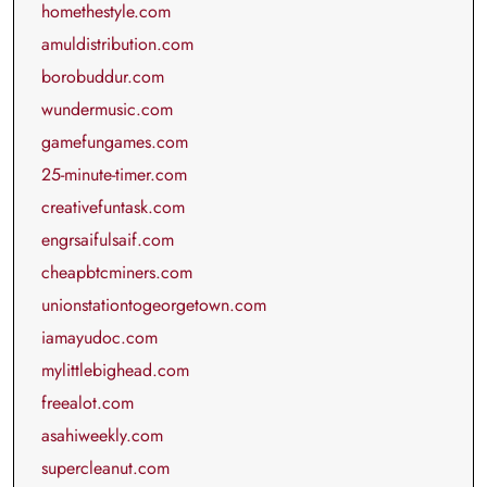
homethestyle.com
amuldistribution.com
borobuddur.com
wundermusic.com
gamefungames.com
25-minute-timer.com
creativefuntask.com
engrsaifulsaif.com
cheapbtcminers.com
unionstationtogeorgetown.com
iamayudoc.com
mylittlebighead.com
freealot.com
asahiweekly.com
supercleanut.com