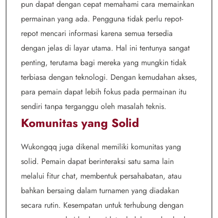
pun dapat dengan cepat memahami cara memainkan
permainan yang ada. Pengguna tidak perlu repot-
repot mencari informasi karena semua tersedia
dengan jelas di layar utama. Hal ini tentunya sangat
penting, terutama bagi mereka yang mungkin tidak
terbiasa dengan teknologi. Dengan kemudahan akses,
para pemain dapat lebih fokus pada permainan itu
sendiri tanpa terganggu oleh masalah teknis.
Komunitas yang Solid
Wukongqq juga dikenal memiliki komunitas yang
solid. Pemain dapat berinteraksi satu sama lain
melalui fitur chat, membentuk persahabatan, atau
bahkan bersaing dalam turnamen yang diadakan
secara rutin. Kesempatan untuk terhubung dengan