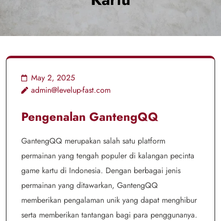
May 2, 2025
admin@levelup-fast.com
Pengenalan GantengQQ
GantengQQ merupakan salah satu platform
permainan yang tengah populer di kalangan pecinta
game kartu di Indonesia. Dengan berbagai jenis
permainan yang ditawarkan, GantengQQ
memberikan pengalaman unik yang dapat menghibur
serta memberikan tantangan bagi para penggunanya.