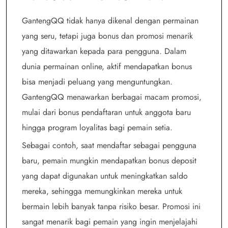
GantengQQ tidak hanya dikenal dengan permainan
yang seru, tetapi juga bonus dan promosi menarik
yang ditawarkan kepada para pengguna. Dalam
dunia permainan online, aktif mendapatkan bonus
bisa menjadi peluang yang menguntungkan.
GantengQQ menawarkan berbagai macam promosi,
mulai dari bonus pendaftaran untuk anggota baru
hingga program loyalitas bagi pemain setia.
Sebagai contoh, saat mendaftar sebagai pengguna
baru, pemain mungkin mendapatkan bonus deposit
yang dapat digunakan untuk meningkatkan saldo
mereka, sehingga memungkinkan mereka untuk
bermain lebih banyak tanpa risiko besar. Promosi ini
sangat menarik bagi pemain yang ingin menjelajahi