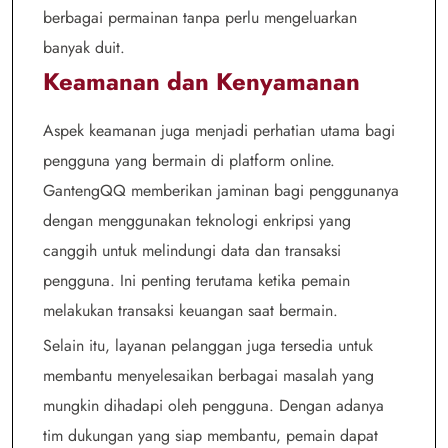
berbagai permainan tanpa perlu mengeluarkan
banyak duit.
Keamanan dan Kenyamanan
Aspek keamanan juga menjadi perhatian utama bagi
pengguna yang bermain di platform online.
GantengQQ memberikan jaminan bagi penggunanya
dengan menggunakan teknologi enkripsi yang
canggih untuk melindungi data dan transaksi
pengguna. Ini penting terutama ketika pemain
melakukan transaksi keuangan saat bermain.
Selain itu, layanan pelanggan juga tersedia untuk
membantu menyelesaikan berbagai masalah yang
mungkin dihadapi oleh pengguna. Dengan adanya
tim dukungan yang siap membantu, pemain dapat