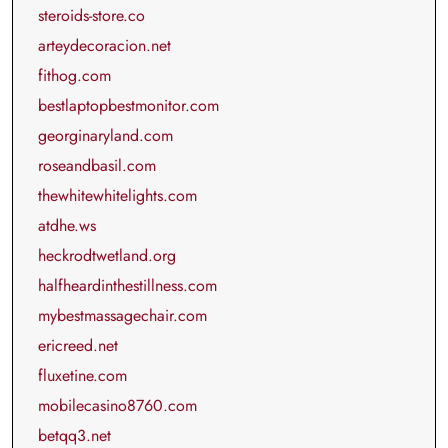
steroids-store.co
arteydecoracion.net
fithog.com
bestlaptopbestmonitor.com
georginaryland.com
roseandbasil.com
thewhitewhitelights.com
atdhe.ws
heckrodtwetland.org
halfheardinthestillness.com
mybestmassagechair.com
ericreed.net
fluxetine.com
mobilecasino8760.com
betqq3.net