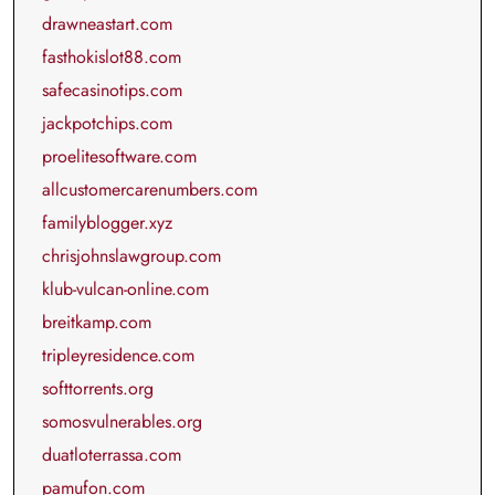
drawneastart.com
fasthokislot88.com
safecasinotips.com
jackpotchips.com
proelitesoftware.com
allcustomercarenumbers.com
familyblogger.xyz
chrisjohnslawgroup.com
klub-vulcan-online.com
breitkamp.com
tripleyresidence.com
softtorrents.org
somosvulnerables.org
duatloterrassa.com
pamufon.com