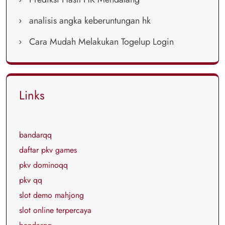
analisis angka keberuntungan hk
Cara Mudah Melakukan Togelup Login
Links
bandarqq
daftar pkv games
pkv dominoqq
pkv qq
slot demo mahjong
slot online terpercaya