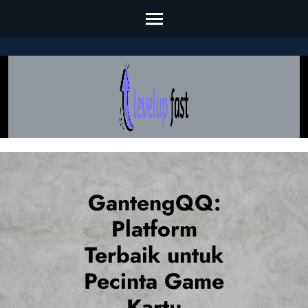
Skip
to
content
(Press
Enter)
GantengQQ:
Platform
Terbaik untuk
Pecinta Game
Kartu