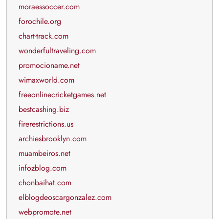
moraessoccer.com
forochile.org
chart-track.com
wonderfultraveling.com
promocioname.net
wimaxworld.com
freeonlinecricketgames.net
bestcashing.biz
firerestrictions.us
archiesbrooklyn.com
muambeiros.net
infozblog.com
chonbaihat.com
elblogdeoscargonzalez.com
webpromote.net