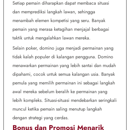
Setiap pemain diharapkan dapat membaca situasi
dan memprediksi langkah lawan, sehingga
menambah elemen kompetisi yang seru. Banyak
pemain yang merasa ketagihan menjajal berbagai
taktik untuk mengalahkan lawan mereka.
Selain poker, domino juga menjadi permainan yang
tidak kalah populer di kalangan pengguna. Domino
menawarkan permainan yang lebih santai dan mudah
dipahami, cocok untuk semua kalangan usia. Banyak
pemula yang memilih permainan ini sebagai langkah
awal mereka sebelum beralih ke permainan yang
lebih kompleks. Situasi-situasi mendebarkan seringkali
muncul ketika pemain saling menutup langkah
dengan strategi yang cerdas.
Bonus dan Promosi Menarik