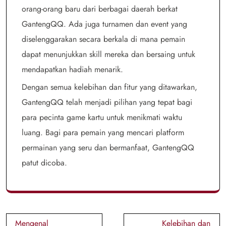
orang-orang baru dari berbagai daerah berkat
GantengQQ. Ada juga turnamen dan event yang
diselenggarakan secara berkala di mana pemain
dapat menunjukkan skill mereka dan bersaing untuk
mendapatkan hadiah menarik.
Dengan semua kelebihan dan fitur yang ditawarkan,
GantengQQ telah menjadi pilihan yang tepat bagi
para pecinta game kartu untuk menikmati waktu
luang. Bagi para pemain yang mencari platform
permainan yang seru dan bermanfaat, GantengQQ
patut dicoba.
Post
Mengenal
Kelebihan dan