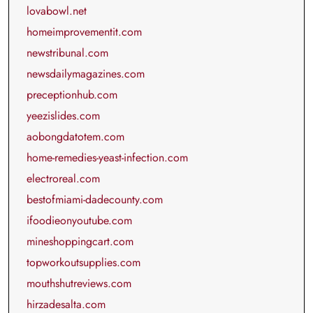
lovabowl.net
homeimprovementit.com
newstribunal.com
newsdailymagazines.com
preceptionhub.com
yeezislides.com
aobongdatotem.com
home-remedies-yeast-infection.com
electroreal.com
bestofmiami-dadecounty.com
ifoodieonyoutube.com
mineshoppingcart.com
topworkoutsupplies.com
mouthshutreviews.com
hirzadesalta.com