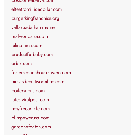
postcoffeebarva.com
elteatromilliondollar.com
burgerkingfranchise.org
vallarpadathamma.net
realworldsize.com
teknolama.com
productforbaby.com
orb-z.com
fosterscoachhousetavern.com
mesasdecultivoonline.com
boilersnbits.com
latestviralpost.com
newfreearticle.com
blitzpowerusa.com
gardenofeaten.com