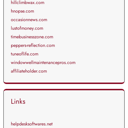
hillclimbwax.com
hnopse.com
occasionnews.com
lustofmoney.com
timebusinesszone.com
peppers-reflection.com
tuneoflife.com
windowwellmaintenancepros.com
affiliateholder.com
Links
helpdesksoftwares.net