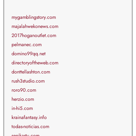
mygamblingstory.com
majalahwekonews.com
2017hoganoutlet.com
pelmanec.com
domino99qq.net
directoryoftheweb.com
donttellashton.com
rush3studio.com
roro90.com
herzio.com
in-hi5.com
krainafantasy.info
todas-noticias.com
senikartu.com