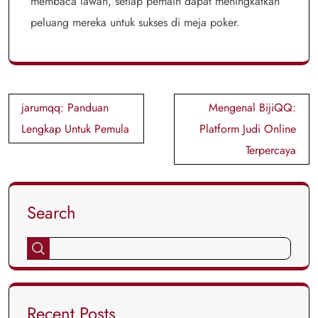
membaca lawan, setiap pemain dapat meningkatkan
peluang mereka untuk sukses di meja poker.
Post
jarumqq: Panduan
Mengenal BijiQQ:
navigation
Lengkap Untuk Pemula
Platform Judi Online
Terpercaya
Search
Recent Posts