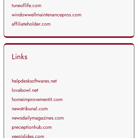
tuneoflife.com
windowwellmaintenancepros.com
affiliateholder.com
Links
helpdesksoftwares.net
lovabowl.net
homeimprovementit.com
newstribunal.com
newsdailymagazines.com
preceptionhub.com
yeezislides.com