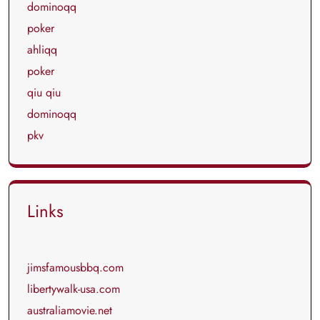
dominoqq
poker
ahliqq
poker
qiu qiu
dominoqq
pkv
Links
jimsfamousbbq.com
libertywalk-usa.com
australiamovie.net