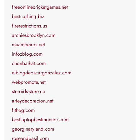
freeonlinecricketgames.net
bestcashing.biz
firerestrictions.us
archiesbrooklyn.com
muambeiros.net
infozblog.com
chonbaihat.com
elblogdeoscargonzalez.com
webpromote.net
steroids-store.co
arteydecoracion.net
fithog.com
bestlaptopbestmonitor.com
georginaryland.com
roseandbasil.com