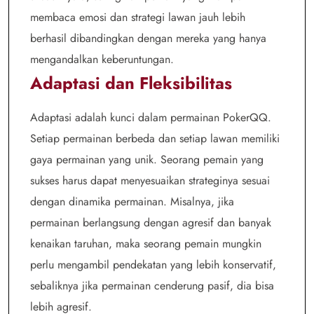
membaca emosi dan strategi lawan jauh lebih
berhasil dibandingkan dengan mereka yang hanya
mengandalkan keberuntungan.
Adaptasi dan Fleksibilitas
Adaptasi adalah kunci dalam permainan PokerQQ.
Setiap permainan berbeda dan setiap lawan memiliki
gaya permainan yang unik. Seorang pemain yang
sukses harus dapat menyesuaikan strateginya sesuai
dengan dinamika permainan. Misalnya, jika
permainan berlangsung dengan agresif dan banyak
kenaikan taruhan, maka seorang pemain mungkin
perlu mengambil pendekatan yang lebih konservatif,
sebaliknya jika permainan cenderung pasif, dia bisa
lebih agresif.