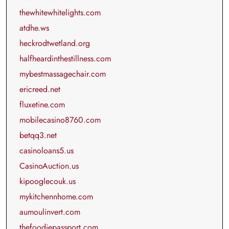
thewhitewhitelights.com
atdhe.ws
heckrodtwetland.org
halfheardinthestillness.com
mybestmassagechair.com
ericreed.net
fluxetine.com
mobilecasino8760.com
betqq3.net
casinoloans5.us
CasinoAuction.us
kipooglecouk.us
mykitchennhome.com
aumoulinvert.com
thefoodiepassport.com