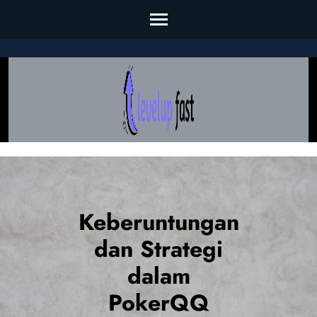
Skip
to
content
(Press
Enter)
Keberuntungan
dan Strategi
dalam
PokerQQ