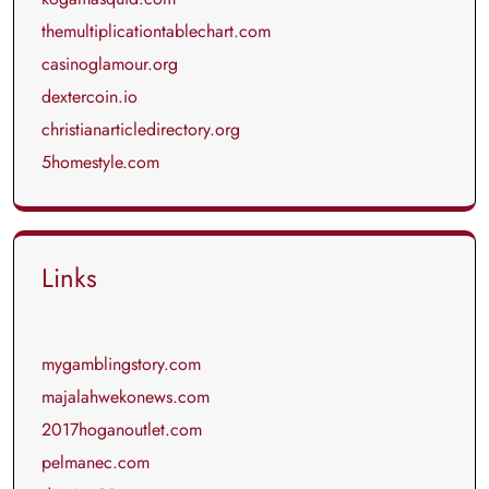
themultiplicationtablechart.com
casinoglamour.org
dextercoin.io
christianarticledirectory.org
5homestyle.com
Links
mygamblingstory.com
majalahwekonews.com
2017hoganoutlet.com
pelmanec.com