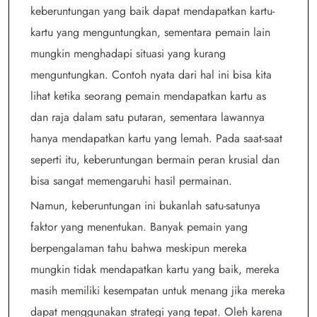
keberuntungan yang baik dapat mendapatkan kartu-
kartu yang menguntungkan, sementara pemain lain
mungkin menghadapi situasi yang kurang
menguntungkan. Contoh nyata dari hal ini bisa kita
lihat ketika seorang pemain mendapatkan kartu as
dan raja dalam satu putaran, sementara lawannya
hanya mendapatkan kartu yang lemah. Pada saat-saat
seperti itu, keberuntungan bermain peran krusial dan
bisa sangat memengaruhi hasil permainan.
Namun, keberuntungan ini bukanlah satu-satunya
faktor yang menentukan. Banyak pemain yang
berpengalaman tahu bahwa meskipun mereka
mungkin tidak mendapatkan kartu yang baik, mereka
masih memiliki kesempatan untuk menang jika mereka
dapat menggunakan strategi yang tepat. Oleh karena