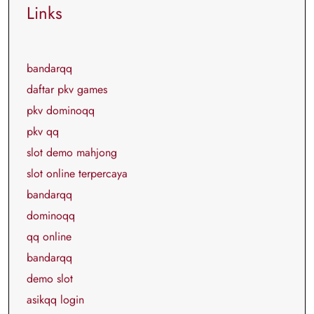
Links
bandarqq
daftar pkv games
pkv dominoqq
pkv qq
slot demo mahjong
slot online terpercaya
bandarqq
dominoqq
qq online
bandarqq
demo slot
asikqq login