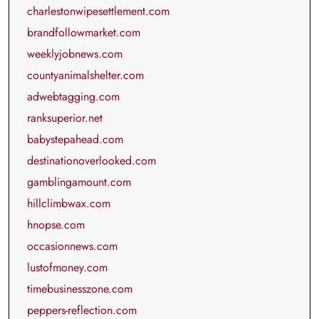
charlestonwipesettlement.com
brandfollowmarket.com
weeklyjobnews.com
countyanimalshelter.com
adwebtagging.com
ranksuperior.net
babystepahead.com
destinationoverlooked.com
gamblingamount.com
hillclimbwax.com
hnopse.com
occasionnews.com
lustofmoney.com
timebusinesszone.com
peppers-reflection.com