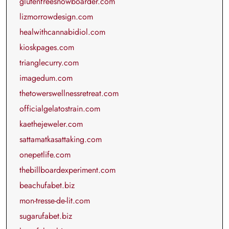
glutenfreesnowboarder.com
lizmorrowdesign.com
healwithcannabidiol.com
kioskpages.com
trianglecurry.com
imagedum.com
thetowerswellnessretreat.com
officialgelatostrain.com
kaethejeweler.com
sattamatkasattaking.com
onepetlife.com
thebillboardexperiment.com
beachufabet.biz
mon-tresse-de-lit.com
sugarufabet.biz