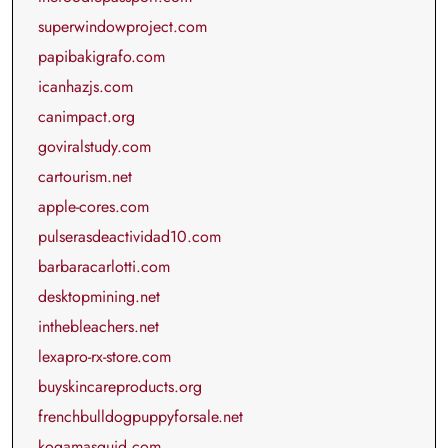
superwindowproject.com
papibakigrafo.com
icanhazjs.com
canimpact.org
goviralstudy.com
cartourism.net
apple-cores.com
pulserasdeactividad10.com
barbaracarlotti.com
desktopmining.net
inthebleachers.net
lexapro-rx-store.com
buyskincareproducts.org
frenchbulldogpuppyforsale.net
kogamasquid.com