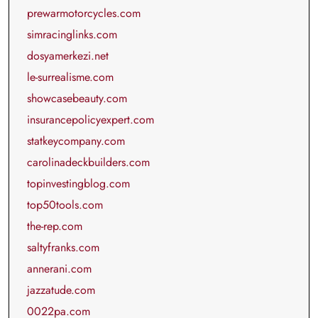
prewarmotorcycles.com
simracinglinks.com
dosyamerkezi.net
le-surrealisme.com
showcasebeauty.com
insurancepolicyexpert.com
statkeycompany.com
carolinadeckbuilders.com
topinvestingblog.com
top50tools.com
the-rep.com
saltyfranks.com
annerani.com
jazzatude.com
0022pa.com