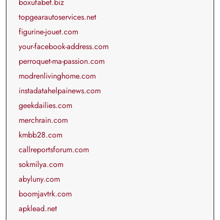
boxufabet.biz
topgearautoservices.net
figurine-jouet.com
your-facebook-address.com
perroquet-ma-passion.com
modrenlivinghome.com
instadatahelpainews.com
geekdailies.com
merchrain.com
kmbb28.com
callreportsforum.com
sokmilya.com
abyluny.com
boomjavtrk.com
apklead.net