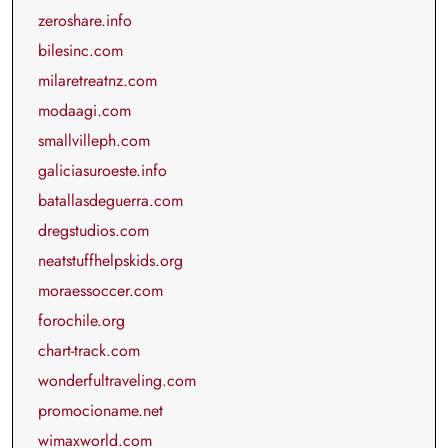
zeroshare.info
bilesinc.com
milaretreatnz.com
modaagi.com
smallvilleph.com
galiciasuroeste.info
batallasdeguerra.com
dregstudios.com
neatstuffhelpskids.org
moraessoccer.com
forochile.org
chart-track.com
wonderfultraveling.com
promocioname.net
wimaxworld.com