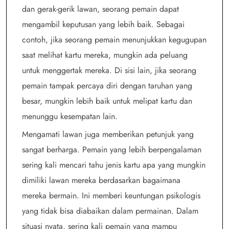
dan gerak-gerik lawan, seorang pemain dapat
mengambil keputusan yang lebih baik. Sebagai
contoh, jika seorang pemain menunjukkan kegugupan
saat melihat kartu mereka, mungkin ada peluang
untuk menggertak mereka. Di sisi lain, jika seorang
pemain tampak percaya diri dengan taruhan yang
besar, mungkin lebih baik untuk melipat kartu dan
menunggu kesempatan lain.
Mengamati lawan juga memberikan petunjuk yang
sangat berharga. Pemain yang lebih berpengalaman
sering kali mencari tahu jenis kartu apa yang mungkin
dimiliki lawan mereka berdasarkan bagaimana
mereka bermain. Ini memberi keuntungan psikologis
yang tidak bisa diabaikan dalam permainan. Dalam
situasi nyata, sering kali pemain yang mampu