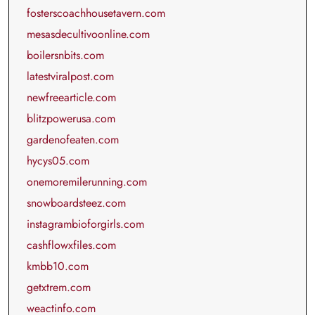
fosterscoachhousetavern.com
mesasdecultivoonline.com
boilersnbits.com
latestviralpost.com
newfreearticle.com
blitzpowerusa.com
gardenofeaten.com
hycys05.com
onemoremilerunning.com
snowboardsteez.com
instagrambioforgirls.com
cashflowxfiles.com
kmbb10.com
getxtrem.com
weactinfo.com