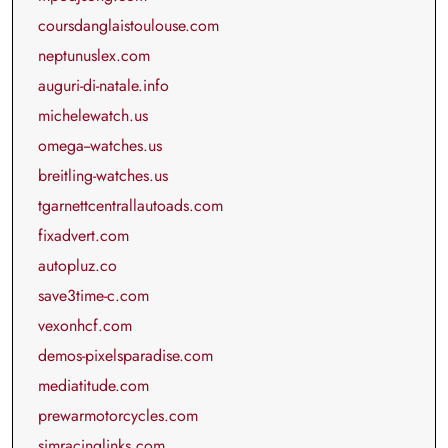
coursdanglaistoulouse.com
neptunuslex.com
auguri-di-natale.info
michelewatch.us
omega--watches.us
breitling-watches.us
tgarnettcentrallautoads.com
fixadvert.com
autopluz.co
save3time-c.com
vexonhcf.com
demos-pixelsparadise.com
mediatitude.com
prewarmotorcycles.com
simracinglinks.com