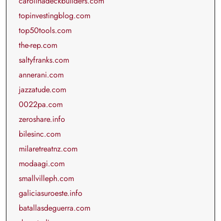
carolinadeckbuilders.com
topinvestingblog.com
top50tools.com
the-rep.com
saltyfranks.com
annerani.com
jazzatude.com
0022pa.com
zeroshare.info
bilesinc.com
milaretreatnz.com
modaagi.com
smallvilleph.com
galiciasuroeste.info
batallasdeguerra.com