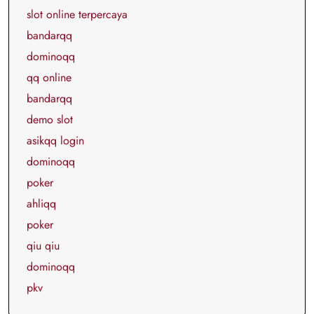
slot online terpercaya
bandarqq
dominoqq
qq online
bandarqq
demo slot
asikqq login
dominoqq
poker
ahliqq
poker
qiu qiu
dominoqq
pkv