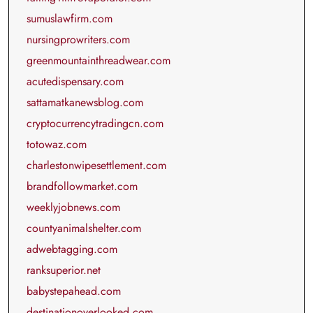
sumuslawfirm.com
nursingprowriters.com
greenmountainthreadwear.com
acutedispensary.com
sattamatkanewsblog.com
cryptocurrencytradingcn.com
totowaz.com
charlestonwipesettlement.com
brandfollowmarket.com
weeklyjobnews.com
countyanimalshelter.com
adwebtagging.com
ranksuperior.net
babystepahead.com
destinationoverlooked.com