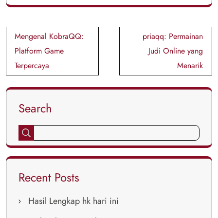
Post
Mengenal KobraQQ:
priaqq: Permainan
navigation
Platform Game
Judi Online yang
Terpercaya
Menarik
Search
Recent Posts
Hasil Lengkap hk hari ini