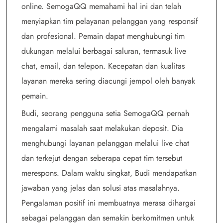
online. SemogaQQ memahami hal ini dan telah
menyiapkan tim pelayanan pelanggan yang responsif
dan profesional. Pemain dapat menghubungi tim
dukungan melalui berbagai saluran, termasuk live
chat, email, dan telepon. Kecepatan dan kualitas
layanan mereka sering diacungi jempol oleh banyak
pemain.
Budi, seorang pengguna setia SemogaQQ pernah
mengalami masalah saat melakukan deposit. Dia
menghubungi layanan pelanggan melalui live chat
dan terkejut dengan seberapa cepat tim tersebut
merespons. Dalam waktu singkat, Budi mendapatkan
jawaban yang jelas dan solusi atas masalahnya.
Pengalaman positif ini membuatnya merasa dihargai
sebagai pelanggan dan semakin berkomitmen untuk