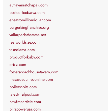
auttayanratchapak.com
postcoffeebarva.com
elteatromilliondollar.com
burgerkingfranchise.org
vallarpadathamma.net
realworldsize.com
teknolama.com
productforbaby.com
orb-z.com
fosterscoachhousetavern.com
mesasdecultivoonline.com
boilersnbits.com
latestviralpost.com
newfreearticle.com
blitzpowerusa.com