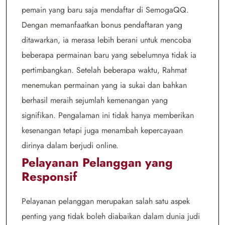
pemain yang baru saja mendaftar di SemogaQQ.
Dengan memanfaatkan bonus pendaftaran yang
ditawarkan, ia merasa lebih berani untuk mencoba
beberapa permainan baru yang sebelumnya tidak ia
pertimbangkan. Setelah beberapa waktu, Rahmat
menemukan permainan yang ia sukai dan bahkan
berhasil meraih sejumlah kemenangan yang
signifikan. Pengalaman ini tidak hanya memberikan
kesenangan tetapi juga menambah kepercayaan
dirinya dalam berjudi online.
Pelayanan Pelanggan yang
Responsif
Pelayanan pelanggan merupakan salah satu aspek
penting yang tidak boleh diabaikan dalam dunia judi