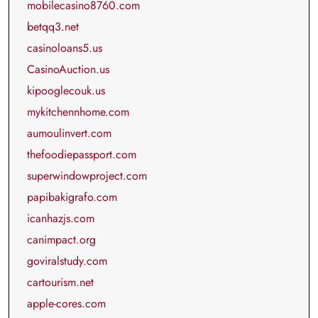
mobilecasino8760.com
betqq3.net
casinoloans5.us
CasinoAuction.us
kipooglecouk.us
mykitchennhome.com
aumoulinvert.com
thefoodiepassport.com
superwindowproject.com
papibakigrafo.com
icanhazjs.com
canimpact.org
goviralstudy.com
cartourism.net
apple-cores.com