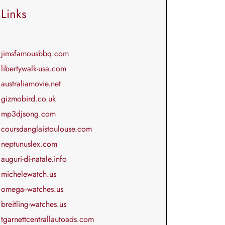
Links
jimsfamousbbq.com
libertywalk-usa.com
australiamovie.net
gizmobird.co.uk
mp3djsong.com
coursdanglaistoulouse.com
neptunuslex.com
auguri-di-natale.info
michelewatch.us
omega--watches.us
breitling-watches.us
tgarnettcentrallautoads.com