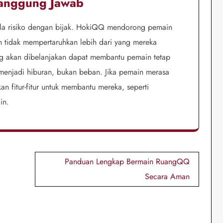
tanggung Jawab
ola risiko dengan bijak. HokiQQ mendorong pemain
 tidak mempertaruhkan lebih dari yang mereka
g akan dibelanjakan dapat membantu pemain tetap
 menjadi hiburan, bukan beban. Jika pemain merasa
n fitur-fitur untuk membantu mereka, seperti
in.
Panduan Lengkap Bermain RuangQQ
Secara Aman