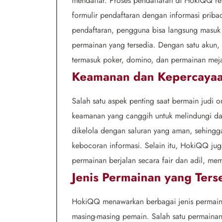
mendaftar. Proses pendaftaran di HokiQQ re
formulir pendaftaran dengan informasi priba
pendaftaran, pengguna bisa langsung masuk 
permainan yang tersedia. Dengan satu akun,
termasuk poker, domino, dan permainan meja
Keamanan dan Kepercaya
Salah satu aspek penting saat bermain judi
keamanan yang canggih untuk melindungi dat
dikelola dengan saluran yang aman, sehingga
kebocoran informasi. Selain itu, HokiQQ ju
permainan berjalan secara fair dan adil, me
Jenis Permainan yang Ters
HokiQQ menawarkan berbagai jenis permainan
masing-masing pemain. Salah satu permainan