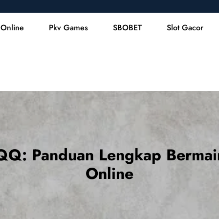
 Online
Pkv Games
SBOBET
Slot Gacor
QQ: Panduan Lengkap Bermain
Online