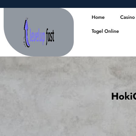
Skip
to
Home
Casino
content
Togel Online
(Press
Enter)
Hoki