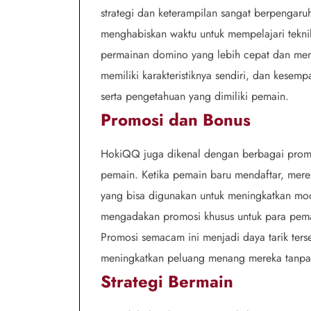
strategi dan keterampilan sangat berpengar
menghabiskan waktu untuk mempelajari teknik
permainan domino yang lebih cepat dan men
memiliki karakteristiknya sendiri, dan kesem
serta pengetahuan yang dimiliki pemain.
Promosi dan Bonus
HokiQQ juga dikenal dengan berbagai prom
pemain. Ketika pemain baru mendaftar, mer
yang bisa digunakan untuk meningkatkan mod
mengadakan promosi khusus untuk para pemai
Promosi semacam ini menjadi daya tarik ter
meningkatkan peluang menang mereka tanpa
Strategi Bermain