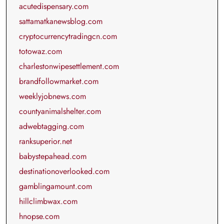
acutedispensary.com
sattamatkanewsblog.com
cryptocurrencytradingcn.com
totowaz.com
charlestonwipesettlement.com
brandfollowmarket.com
weeklyjobnews.com
countyanimalshelter.com
adwebtagging.com
ranksuperior.net
babystepahead.com
destinationoverlooked.com
gamblingamount.com
hillclimbwax.com
hnopse.com