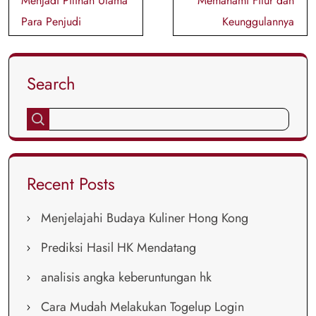
Menjadi Pilihan Utama
Memahami Fitur dan
Para Penjudi
Keunggulannya
Search
Recent Posts
Menjelajahi Budaya Kuliner Hong Kong
Prediksi Hasil HK Mendatang
analisis angka keberuntungan hk
Cara Mudah Melakukan Togelup Login