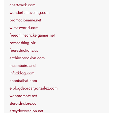
chart-track.com
wonderfultraveling.com
promocioname.net
wimaxworld.com
freeonlinecricketgames.net
bestcashing.biz
firerestrictions.us
archiesbrooklyn.com
muambeiros.net
infozblog.com
chonbaihat.com
elblogdeoscargonzalez.com
webpromote.net
steroids-store.co
arteydecoracion.net