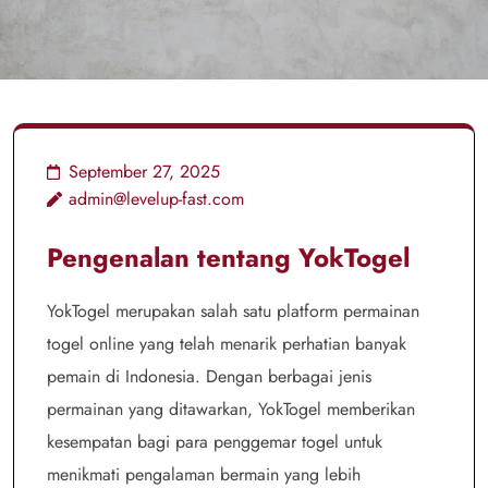
September 27, 2025
admin@levelup-fast.com
Pengenalan tentang YokTogel
YokTogel merupakan salah satu platform permainan
togel online yang telah menarik perhatian banyak
pemain di Indonesia. Dengan berbagai jenis
permainan yang ditawarkan, YokTogel memberikan
kesempatan bagi para penggemar togel untuk
menikmati pengalaman bermain yang lebih