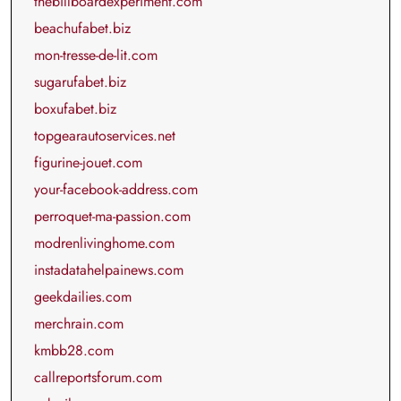
thebillboardexperiment.com
beachufabet.biz
mon-tresse-de-lit.com
sugarufabet.biz
boxufabet.biz
topgearautoservices.net
figurine-jouet.com
your-facebook-address.com
perroquet-ma-passion.com
modrenlivinghome.com
instadatahelpainews.com
geekdailies.com
merchrain.com
kmbb28.com
callreportsforum.com