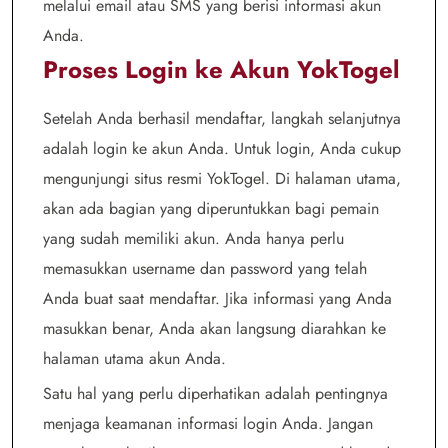
melalui email atau SMS yang berisi informasi akun
Anda.
Proses Login ke Akun YokTogel
Setelah Anda berhasil mendaftar, langkah selanjutnya
adalah login ke akun Anda. Untuk login, Anda cukup
mengunjungi situs resmi YokTogel. Di halaman utama,
akan ada bagian yang diperuntukkan bagi pemain
yang sudah memiliki akun. Anda hanya perlu
memasukkan username dan password yang telah
Anda buat saat mendaftar. Jika informasi yang Anda
masukkan benar, Anda akan langsung diarahkan ke
halaman utama akun Anda.
Satu hal yang perlu diperhatikan adalah pentingnya
menjaga keamanan informasi login Anda. Jangan