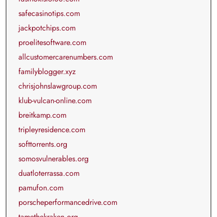
safecasinotips.com
jackpotchips.com
proelitesoftware.com
allcustomercarenumbers.com
familyblogger.xyz
chrisjohnslawgroup.com
klub-vulcan-online.com
breitkamp.com
tripleyresidence.com
softtorrents.org
somosvulnerables.org
duatloterrassa.com
pamufon.com
porscheperformancedrive.com
tamethekraken.org