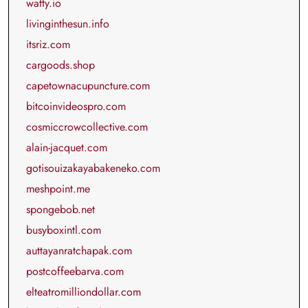
watty.io
livinginthesun.info
itsriz.com
cargoods.shop
capetownacupuncture.com
bitcoinvideospro.com
cosmiccrowcollective.com
alain-jacquet.com
gotisouizakayabakeneko.com
meshpoint.me
spongebob.net
busyboxintl.com
auttayanratchapak.com
postcoffeebarva.com
elteatromilliondollar.com