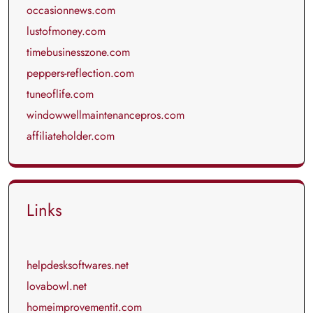
occasionnews.com
lustofmoney.com
timebusinesszone.com
peppers-reflection.com
tuneoflife.com
windowwellmaintenancepros.com
affiliateholder.com
Links
helpdesksoftwares.net
lovabowl.net
homeimprovementit.com