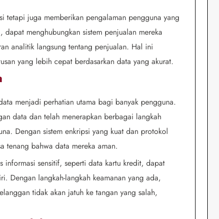
iensi tetapi juga memberikan pengalaman pengguna yang
nya, dapat menghubungkan sistem penjualan mereka
 analitik langsung tentang penjualan. Hal ini
san yang lebih cepat berdasarkan data yang akurat.
a
si data menjadi perhatian utama bagi banyak pengguna.
an data dan telah menerapkan berbagai langkah
na. Dengan sistem enkripsi yang kuat dan protokol
sa tenang bahwa data mereka aman.
formasi sensitif, seperti data kartu kredit, dapat
i. Dengan langkah-langkah keamanan yang ada,
langgan tidak akan jatuh ke tangan yang salah,