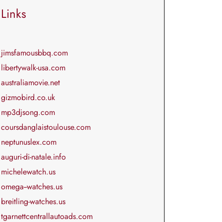
Links
jimsfamousbbq.com
libertywalk-usa.com
australiamovie.net
gizmobird.co.uk
mp3djsong.com
coursdanglaistoulouse.com
neptunuslex.com
auguri-di-natale.info
michelewatch.us
omega--watches.us
breitling-watches.us
tgarnettcentrallautoads.com