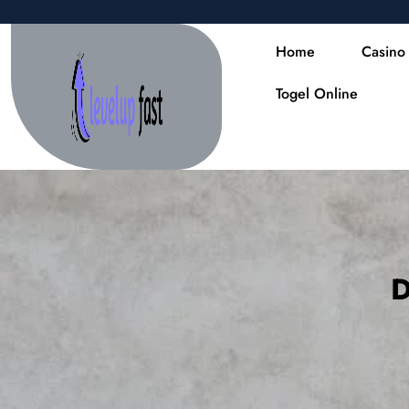
Skip
to
Home
Casino
content
Togel Online
(Press
Enter)
D