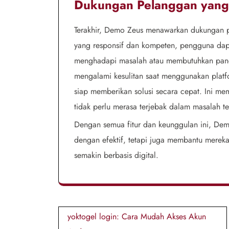
Dukungan Pelanggan yang
Terakhir, Demo Zeus menawarkan dukungan 
yang responsif dan kompeten, pengguna da
menghadapi masalah atau membutuhkan pand
mengalami kesulitan saat menggunakan plat
siap memberikan solusi secara cepat. Ini m
tidak perlu merasa terjebak dalam masalah te
Dengan semua fitur dan keunggulan ini, De
dengan efektif, tetapi juga membantu mere
semakin berbasis digital.
Post
yoktogel login: Cara Mudah Akses Akun