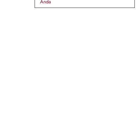
navigation
Anda