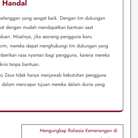
 Handal
pelanggan yang sangat baik. Dengan tim dukungan
pat dengan mudah mendapatkan bantuan saat
uan. Misalnya, jika seorang pengguna baru
form, mereka dapat menghubungi tim dukungan yang
emberikan rasa nyaman bagi pengguna, karena mereka
knis tanpa bantuan.
mo Zeus tidak hanya menjawab kebutuhan pengguna
ka dalam mencapai tujuan mereka dalam dunia yang
Mengungkap Rahasia Kemenangan di