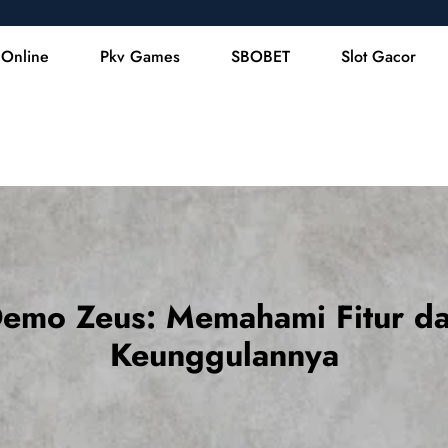
 Online
Pkv Games
SBOBET
Slot Gacor
emo Zeus: Memahami Fitur d
Keunggulannya