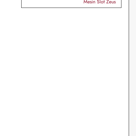
Mesin Slot Zeus