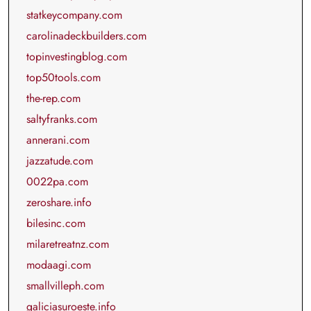
statkeycompany.com
carolinadeckbuilders.com
topinvestingblog.com
top50tools.com
the-rep.com
saltyfranks.com
annerani.com
jazzatude.com
0022pa.com
zeroshare.info
bilesinc.com
milaretreatnz.com
modaagi.com
smallvilleph.com
galiciasuroeste.info