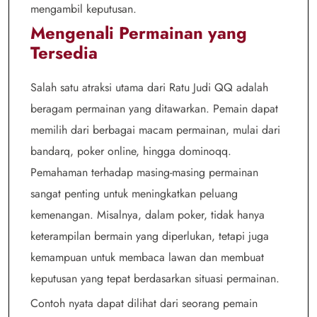
mengambil keputusan.
Mengenali Permainan yang
Tersedia
Salah satu atraksi utama dari Ratu Judi QQ adalah
beragam permainan yang ditawarkan. Pemain dapat
memilih dari berbagai macam permainan, mulai dari
bandarq, poker online, hingga dominoqq.
Pemahaman terhadap masing-masing permainan
sangat penting untuk meningkatkan peluang
kemenangan. Misalnya, dalam poker, tidak hanya
keterampilan bermain yang diperlukan, tetapi juga
kemampuan untuk membaca lawan dan membuat
keputusan yang tepat berdasarkan situasi permainan.
Contoh nyata dapat dilihat dari seorang pemain