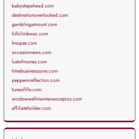
babystepahead.com
destinationoverlooked.com
gamblingamount.com
hillclimbwax.com
hnopse.com
occasionnews.com
lustofmoney.com
timebusinesszone.com
peppers-reflection.com
tuneoflife.com
windowwellmaintenancepros.com
affiliateholder.com