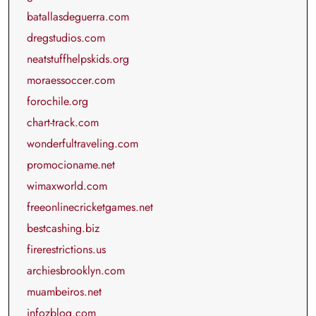
batallasdeguerra.com
dregstudios.com
neatstuffhelpskids.org
moraessoccer.com
forochile.org
chart-track.com
wonderfultraveling.com
promocioname.net
wimaxworld.com
freeonlinecricketgames.net
bestcashing.biz
firerestrictions.us
archiesbrooklyn.com
muambeiros.net
infozblog.com