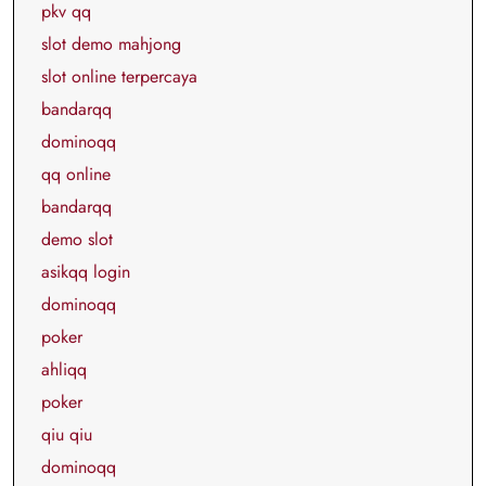
pkv qq
slot demo mahjong
slot online terpercaya
bandarqq
dominoqq
qq online
bandarqq
demo slot
asikqq login
dominoqq
poker
ahliqq
poker
qiu qiu
dominoqq