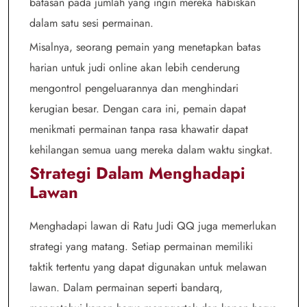
batasan pada jumlah yang ingin mereka habiskan
dalam satu sesi permainan.
Misalnya, seorang pemain yang menetapkan batas
harian untuk judi online akan lebih cenderung
mengontrol pengeluarannya dan menghindari
kerugian besar. Dengan cara ini, pemain dapat
menikmati permainan tanpa rasa khawatir dapat
kehilangan semua uang mereka dalam waktu singkat.
Strategi Dalam Menghadapi
Lawan
Menghadapi lawan di Ratu Judi QQ juga memerlukan
strategi yang matang. Setiap permainan memiliki
taktik tertentu yang dapat digunakan untuk melawan
lawan. Dalam permainan seperti bandarq,