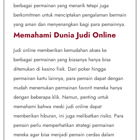
berbagai permainan yang menarik tetapi juga
berkomitmen untuk menciptakan pengalaman bermain
yang aman dan menyenangkan bagi para pemainnya.
Memahami Dunia Judi Online
Judi online memberikan kemudahan akses ke
berbagai permainan yang biasanya hanya bisa
ditemukan di kasino fisik. Dari poker hingga
permainan kartu lainnya, para pemain dapat dengan
mudah menemukan permainan favorit mereka hanya
dengan beberapa klik. Namun, penting untuk
memahami bahwa meski judi online dapat
memberikan hiburan, ini juga melibatkan risiko. Para
pemain perlu memperhatikan strategi permainan
mereka agar bisa menjadi pemain cerdas dalam