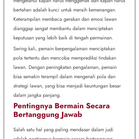
mengetahui kapan harus menggertak dan kapan harus
bertahan adalah kunci untuk meraih kemenangan.
Keterampilan membaca gerakan dan emosi lawan
dianggap sangat membantu dalam menciptakan
keputusan yang lebih baik di tengah permainan.
Sering kali, pemain berpengalaman menciptakan
pola tertentu dan mencoba memprediksi tindakan
lawan. Dengan peningkatan pengalaman, pemain
bisa semakin terampil dalam mengenali pola dan
strategi lawan, yang bisa menjadi keuntungan besar
dalam jangka panjang.
Pentingnya Bermain Secara
Bertanggung Jawab
Salah satu hal yang paling mendasar dalam judi
adalah pentingnya bermain secara bertanggung