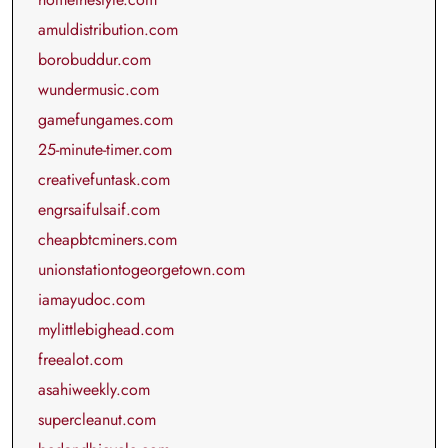
amuldistribution.com
borobuddur.com
wundermusic.com
gamefungames.com
25-minute-timer.com
creativefuntask.com
engrsaifulsaif.com
cheapbtcminers.com
unionstationtogeorgetown.com
iamayudoc.com
mylittlebighead.com
freealot.com
asahiweekly.com
supercleanut.com