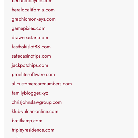
bedandbicycle.com
heraldcalifornia.com
graphicmonkeys.com
gamepixies.com
drawneastart.com
fasthokislot88.com
safecasinotips.com
jackpotchips.com
proelitesoftware.com
allcustomercarenumbers.com
familyblogger.xyz
chrisjohnslawgroup.com
klub-vulcan-online.com
breitkamp.com
tripleyresidence.com