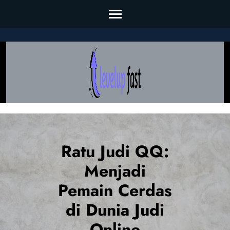
Skip
to
content
(Press
Enter)
Ratu Judi QQ:
Menjadi
Pemain Cerdas
di Dunia Judi
Online