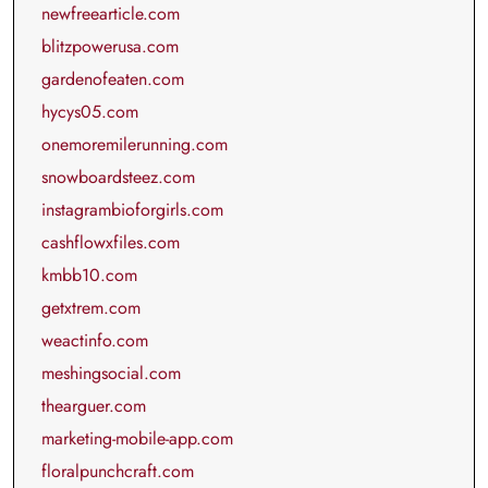
newfreearticle.com
blitzpowerusa.com
gardenofeaten.com
hycys05.com
onemoremilerunning.com
snowboardsteez.com
instagrambioforgirls.com
cashflowxfiles.com
kmbb10.com
getxtrem.com
weactinfo.com
meshingsocial.com
thearguer.com
marketing-mobile-app.com
floralpunchcraft.com