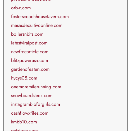
orb-z.com
fosterscoachhousetavern.com
mesasdecultivoonline.com
boilersnbits.com
latestviralpost.com
newfreearticle.com
blitzpowerusa.com
gardenofeaten.com
hycys05.com
onemoremilerunning.com
snowboardsteez.com
instagrambioforgirls.com
cashflowxfiles.com
kmbb10.com
getxtrem.com