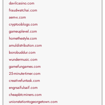
davilcasino.com
fraudwatchai.com
aem-x.com
cryptooblogs.com
gameuplevel.com
homethestyle.com
amuldistribution.com
borobuddur.com
wundermusic.com
gamefungames.com
25-minute-timer.com
creativefuntask.com
engrsaifulsaif.com
cheapbtcminers.com
unionstationtogeorgetown.com