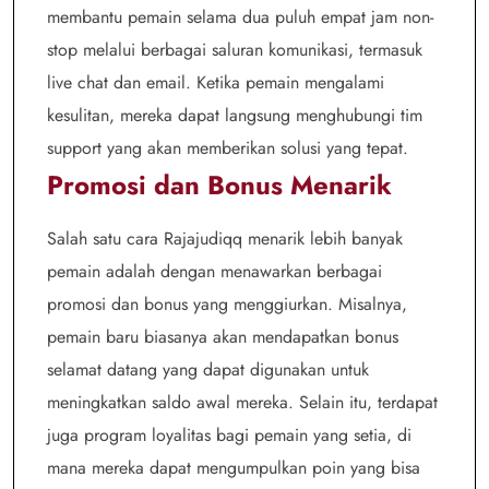
membantu pemain selama dua puluh empat jam non-
stop melalui berbagai saluran komunikasi, termasuk
live chat dan email. Ketika pemain mengalami
kesulitan, mereka dapat langsung menghubungi tim
support yang akan memberikan solusi yang tepat.
Promosi dan Bonus Menarik
Salah satu cara Rajajudiqq menarik lebih banyak
pemain adalah dengan menawarkan berbagai
promosi dan bonus yang menggiurkan. Misalnya,
pemain baru biasanya akan mendapatkan bonus
selamat datang yang dapat digunakan untuk
meningkatkan saldo awal mereka. Selain itu, terdapat
juga program loyalitas bagi pemain yang setia, di
mana mereka dapat mengumpulkan poin yang bisa