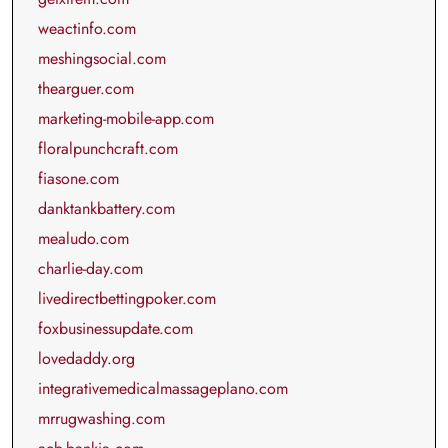
weactinfo.com
meshingsocial.com
thearguer.com
marketing-mobile-app.com
floralpunchcraft.com
fiasone.com
danktankbattery.com
mealudo.com
charlie-day.com
livedirectbettingpoker.com
foxbusinessupdate.com
lovedaddy.org
integrativemedicalmassageplano.com
mrrugwashing.com