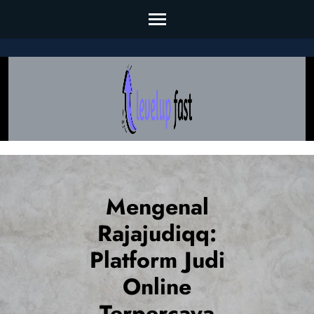
Skip
to
content
(Press
Enter)
Mengenal
Rajajudiqq:
Platform Judi
Online
Terpercaya