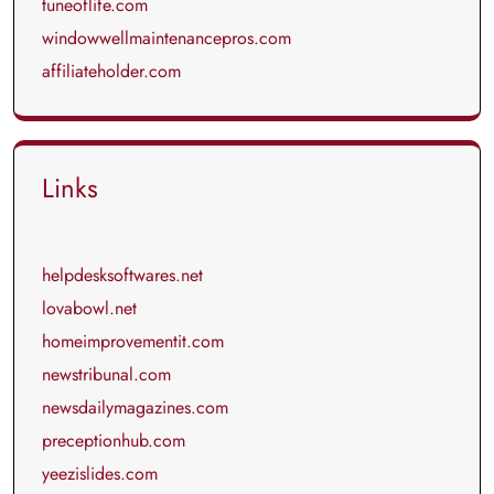
tuneoflife.com
windowwellmaintenancepros.com
affiliateholder.com
Links
helpdesksoftwares.net
lovabowl.net
homeimprovementit.com
newstribunal.com
newsdailymagazines.com
preceptionhub.com
yeezislides.com