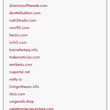
directoryoftheweb.com
donttellashton.com
rush3studio.com
roro90.com
herzio.com
in-hi5.com
krainafantasy.info
todas-noticias.com
senikartu.com
rusportal.net
watty.io
livinginthesun.info
itsriz.com
cargoods.shop
capetownacupuncture.com