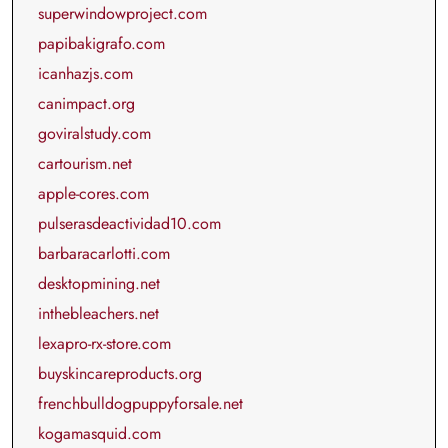
superwindowproject.com
papibakigrafo.com
icanhazjs.com
canimpact.org
goviralstudy.com
cartourism.net
apple-cores.com
pulserasdeactividad10.com
barbaracarlotti.com
desktopmining.net
inthebleachers.net
lexapro-rx-store.com
buyskincareproducts.org
frenchbulldogpuppyforsale.net
kogamasquid.com