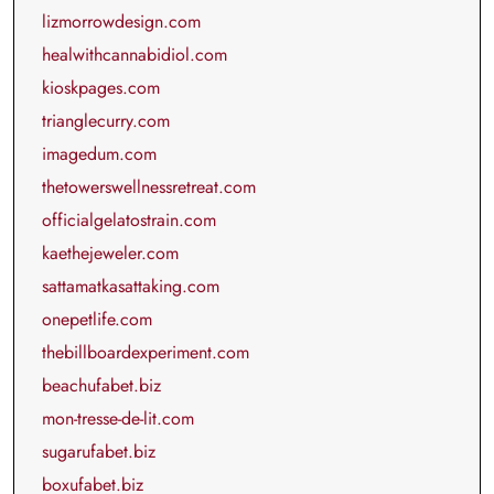
lizmorrowdesign.com
healwithcannabidiol.com
kioskpages.com
trianglecurry.com
imagedum.com
thetowerswellnessretreat.com
officialgelatostrain.com
kaethejeweler.com
sattamatkasattaking.com
onepetlife.com
thebillboardexperiment.com
beachufabet.biz
mon-tresse-de-lit.com
sugarufabet.biz
boxufabet.biz