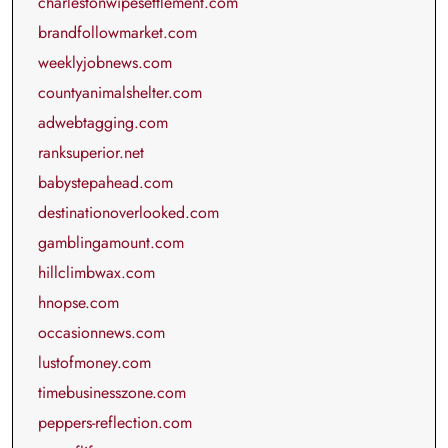
charlestonwipesettlement.com
brandfollowmarket.com
weeklyjobnews.com
countyanimalshelter.com
adwebtagging.com
ranksuperior.net
babystepahead.com
destinationoverlooked.com
gamblingamount.com
hillclimbwax.com
hnopse.com
occasionnews.com
lustofmoney.com
timebusinesszone.com
peppers-reflection.com