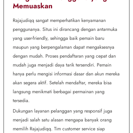
Memuaskan
Rajajudiqq sangat memperhatikan kenyamanan
penggunanya. Situs ini dirancang dengan antarmuka
yang user-friendly, sehingga baik pemain baru
maupun yang berpengalaman dapat mengaksesnya
dengan mudah. Proses pendaftaran yang cepat dan
mudah juga menjadi daya tarik tersendiri. Pemain
hanya perlu mengisi informasi dasar dan akun mereka
akan segera aktif. Setelah mendaftar, mereka bisa
langsung menikmati berbagai permainan yang
tersedia.
Dukungan layanan pelanggan yang responsif juga
menjadi salah satu alasan mengapa banyak orang
memilih Rajajudiqq. Tim customer service siap