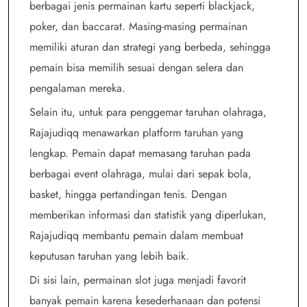
berbagai jenis permainan kartu seperti blackjack,
poker, dan baccarat. Masing-masing permainan
memiliki aturan dan strategi yang berbeda, sehingga
pemain bisa memilih sesuai dengan selera dan
pengalaman mereka.
Selain itu, untuk para penggemar taruhan olahraga,
Rajajudiqq menawarkan platform taruhan yang
lengkap. Pemain dapat memasang taruhan pada
berbagai event olahraga, mulai dari sepak bola,
basket, hingga pertandingan tenis. Dengan
memberikan informasi dan statistik yang diperlukan,
Rajajudiqq membantu pemain dalam membuat
keputusan taruhan yang lebih baik.
Di sisi lain, permainan slot juga menjadi favorit
banyak pemain karena kesederhanaan dan potensi