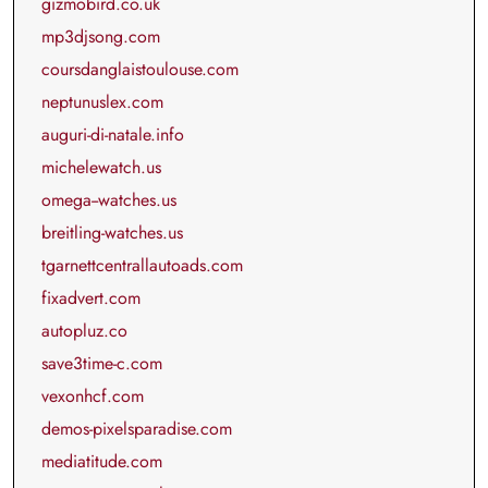
gizmobird.co.uk
mp3djsong.com
coursdanglaistoulouse.com
neptunuslex.com
auguri-di-natale.info
michelewatch.us
omega--watches.us
breitling-watches.us
tgarnettcentrallautoads.com
fixadvert.com
autopluz.co
save3time-c.com
vexonhcf.com
demos-pixelsparadise.com
mediatitude.com