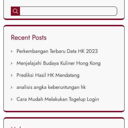
Recent Posts
Perkembangan Terbaru Data HK 2023
Menjelajahi Budaya Kuliner Hong Kong
Prediksi Hasil HK Mendatang
analisis angka keberuntungan hk
Cara Mudah Melakukan Togelup Login