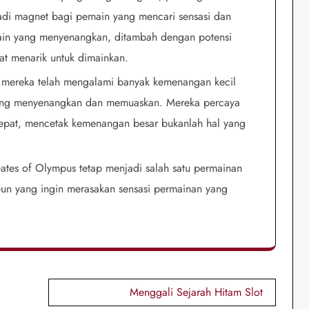
jadi magnet bagi pemain yang mencari sensasi dan
ain yang menyenangkan, ditambah dengan potensi
t menarik untuk dimainkan.
 mereka telah mengalami banyak kemenangan kecil
ang menyenangkan dan memuaskan. Mereka percaya
tepat, mencetak kemenangan besar bukanlah hal yang
tes of Olympus tetap menjadi salah satu permainan
 pun yang ingin merasakan sensasi permainan yang
Menggali Sejarah Hitam Slot