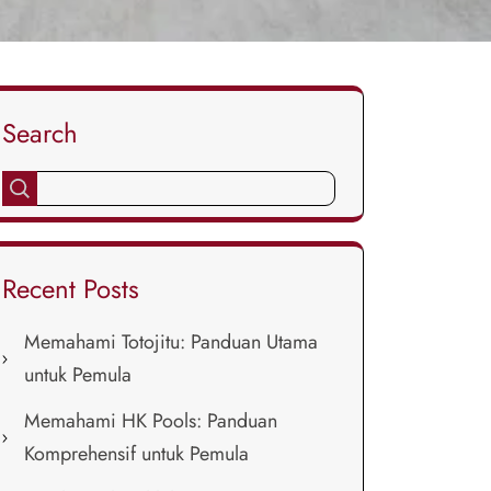
Search
Recent Posts
Memahami Totojitu: Panduan Utama
untuk Pemula
Memahami HK Pools: Panduan
Komprehensif untuk Pemula