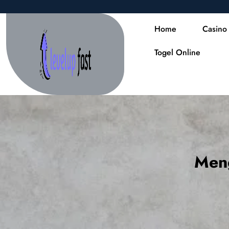
Skip
to
Home
Casino
content
Togel Online
(Press
Enter)
Men