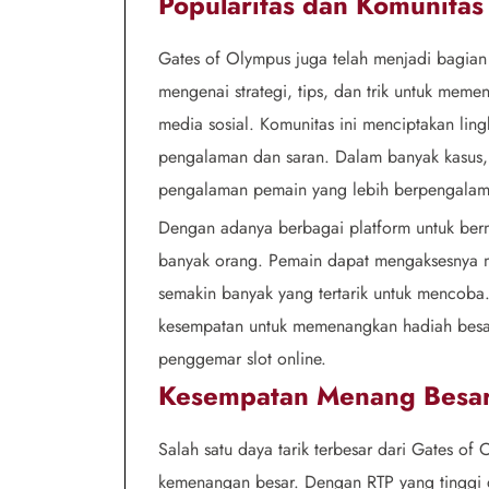
Popularitas dan Komunitas
Gates of Olympus juga telah menjadi bagian 
mengenai strategi, tips, dan trik untuk meme
media sosial. Komunitas ini menciptakan lin
pengalaman dan saran. Dalam banyak kasus, 
pengalaman pemain yang lebih berpengalam
Dengan adanya berbagai platform untuk ber
banyak orang. Pemain dapat mengaksesnya me
semakin banyak yang tertarik untuk mencob
kesempatan untuk memenangkan hadiah besar
penggemar slot online.
Kesempatan Menang Besa
Salah satu daya tarik terbesar dari Gates o
kemenangan besar. Dengan RTP yang tinggi d