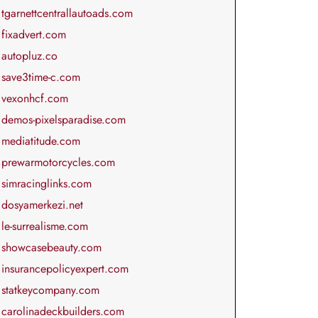
tgarnettcentrallautoads.com
fixadvert.com
autopluz.co
save3time-c.com
vexonhcf.com
demos-pixelsparadise.com
mediatitude.com
prewarmotorcycles.com
simracinglinks.com
dosyamerkezi.net
le-surrealisme.com
showcasebeauty.com
insurancepolicyexpert.com
statkeycompany.com
carolinadeckbuilders.com