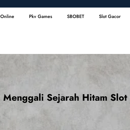
 Online
Pkv Games
SBOBET
Slot Gacor
Menggali Sejarah Hitam Slot