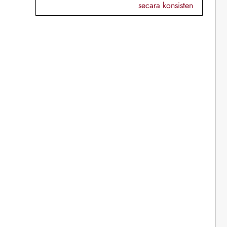
secara konsisten