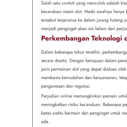
Salah satu contoh yang mencolok adalah kis
kecanduan mesin slot. Meski awalnya hanya 
tersebut terjerumus ke dalam jurang hutang yang
menjadi pengingat akan sisi kelam dari perju
Perkembangan Teknologi d
Dalam beberapa tahun terakhir, perkembanga
secara drastis. Dengan kemajuan dalam pera
jenis permainan slot yang dapat diakses oleh
membawa kemudahan dan kenyamanan, tetap
pengawasan dan regulasi.
Perjudian online memungkinkan pemain untuk
meningkatkan risiko kecanduan. Beberapa pen
batas waktu bermain dan pengingat untuk m
ada.