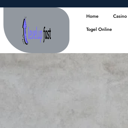
Skip
to
Home
Casino
content
Togel Online
(Press
Enter)