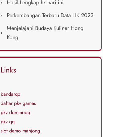
Hasil Lengkap hk hari ini
Perkembangan Terbaru Data HK 2023
Menjelajahi Budaya Kuliner Hong
Kong
Links
bandarqq
daftar pkv games
pkv dominoqq
pkv qq
slot demo mahjong