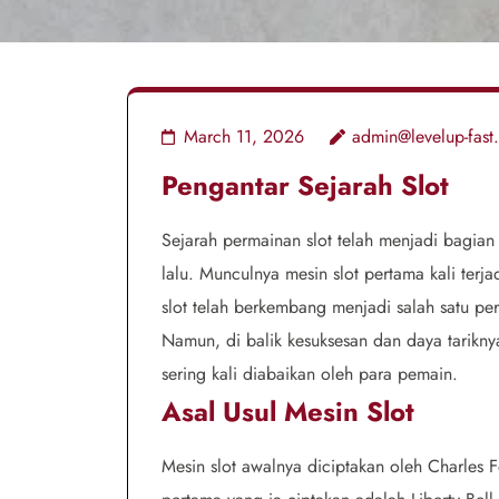
March 11, 2026
admin@levelup-fast
Pengantar Sejarah Slot
Sejarah permainan slot telah menjadi bagian 
lalu. Munculnya mesin slot pertama kali terja
slot telah berkembang menjadi salah satu per
Namun, di balik kesuksesan dan daya tarikny
sering kali diabaikan oleh para pemain.
Asal Usul Mesin Slot
Mesin slot awalnya diciptakan oleh Charles 