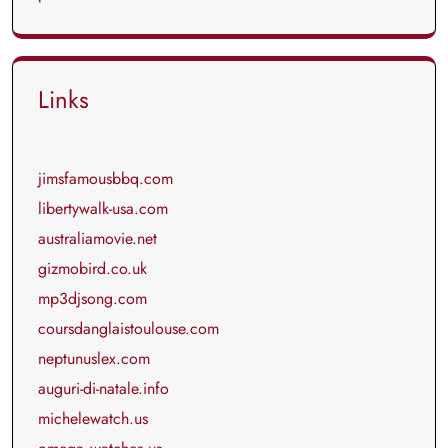
Links
jimsfamousbbq.com
libertywalk-usa.com
australiamovie.net
gizmobird.co.uk
mp3djsong.com
coursdanglaistoulouse.com
neptunuslex.com
auguri-di-natale.info
michelewatch.us