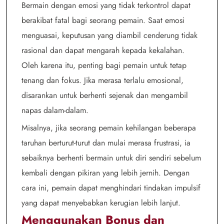
Bermain dengan emosi yang tidak terkontrol dapat
berakibat fatal bagi seorang pemain. Saat emosi
menguasai, keputusan yang diambil cenderung tidak
rasional dan dapat mengarah kepada kekalahan.
Oleh karena itu, penting bagi pemain untuk tetap
tenang dan fokus. Jika merasa terlalu emosional,
disarankan untuk berhenti sejenak dan mengambil
napas dalam-dalam.
Misalnya, jika seorang pemain kehilangan beberapa
taruhan berturut-turut dan mulai merasa frustrasi, ia
sebaiknya berhenti bermain untuk diri sendiri sebelum
kembali dengan pikiran yang lebih jernih. Dengan
cara ini, pemain dapat menghindari tindakan impulsif
yang dapat menyebabkan kerugian lebih lanjut.
Menggunakan Bonus dan