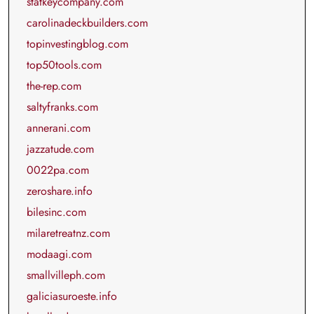
statkeycompany.com
carolinadeckbuilders.com
topinvestingblog.com
top50tools.com
the-rep.com
saltyfranks.com
annerani.com
jazzatude.com
0022pa.com
zeroshare.info
bilesinc.com
milaretreatnz.com
modaagi.com
smallvilleph.com
galiciasuroeste.info