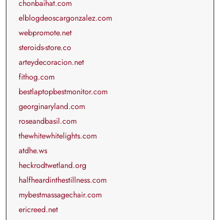
chonbaihat.com
elblogdeoscargonzalez.com
webpromote.net
steroids-store.co
arteydecoracion.net
fithog.com
bestlaptopbestmonitor.com
georginaryland.com
roseandbasil.com
thewhitewhitelights.com
atdhe.ws
heckrodtwetland.org
halfheardinthestillness.com
mybestmassagechair.com
ericreed.net