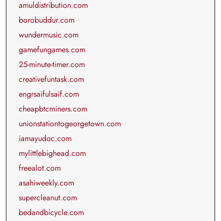
amuldistribution.com
borobuddur.com
wundermusic.com
gamefungames.com
25-minute-timer.com
creativefuntask.com
engrsaifulsaif.com
cheapbtcminers.com
unionstationtogeorgetown.com
iamayudoc.com
mylittlebighead.com
freealot.com
asahiweekly.com
supercleanut.com
bedandbicycle.com