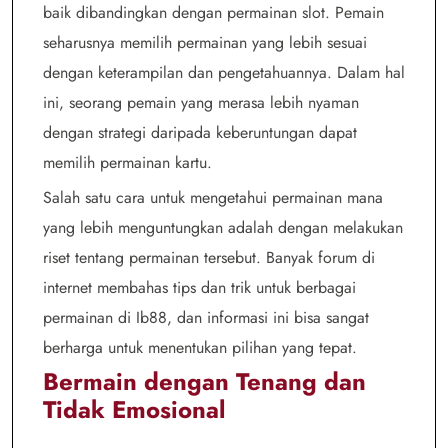
baik dibandingkan dengan permainan slot. Pemain
seharusnya memilih permainan yang lebih sesuai
dengan keterampilan dan pengetahuannya. Dalam hal
ini, seorang pemain yang merasa lebih nyaman
dengan strategi daripada keberuntungan dapat
memilih permainan kartu.
Salah satu cara untuk mengetahui permainan mana
yang lebih menguntungkan adalah dengan melakukan
riset tentang permainan tersebut. Banyak forum di
internet membahas tips dan trik untuk berbagai
permainan di Ib88, dan informasi ini bisa sangat
berharga untuk menentukan pilihan yang tepat.
Bermain dengan Tenang dan
Tidak Emosional