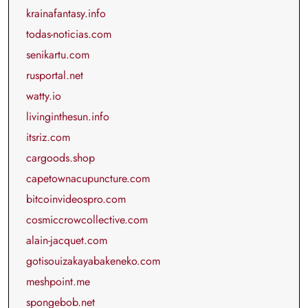
krainafantasy.info
todas-noticias.com
senikartu.com
rusportal.net
watty.io
livinginthesun.info
itsriz.com
cargoods.shop
capetownacupuncture.com
bitcoinvideospro.com
cosmiccrowcollective.com
alain-jacquet.com
gotisouizakayabakeneko.com
meshpoint.me
spongebob.net