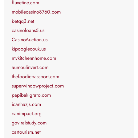
fluxetine.com
mobilecasino8760.com
betqq3.net
casinoloans5.us
CasinoAuction.us
kipooglecouk.us
mykitchennhome.com
aumoulinvert.com
thefoodiepassport.com
superwindowproject.com
papibakigrafo.com
icanhazjs.com
canimpact.org
goviralstudy.com
cartourism.net