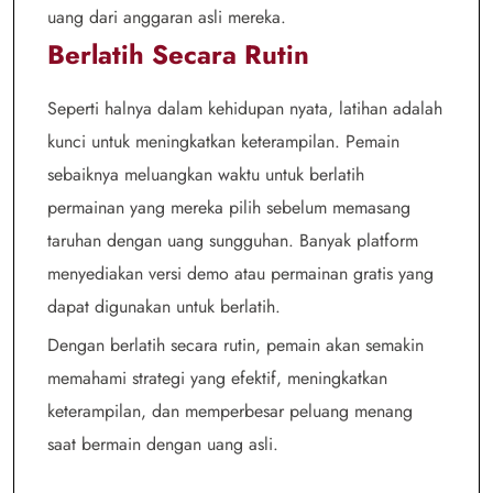
uang dari anggaran asli mereka.
Berlatih Secara Rutin
Seperti halnya dalam kehidupan nyata, latihan adalah
kunci untuk meningkatkan keterampilan. Pemain
sebaiknya meluangkan waktu untuk berlatih
permainan yang mereka pilih sebelum memasang
taruhan dengan uang sungguhan. Banyak platform
menyediakan versi demo atau permainan gratis yang
dapat digunakan untuk berlatih.
Dengan berlatih secara rutin, pemain akan semakin
memahami strategi yang efektif, meningkatkan
keterampilan, dan memperbesar peluang menang
saat bermain dengan uang asli.