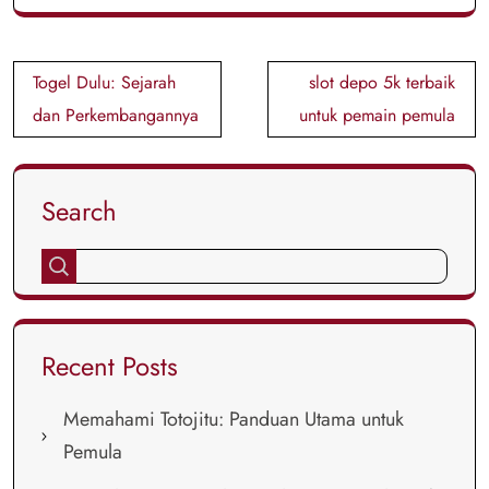
Post
Togel Dulu: Sejarah
slot depo 5k terbaik
navigation
dan Perkembangannya
untuk pemain pemula
Search
Recent Posts
Memahami Totojitu: Panduan Utama untuk
Pemula