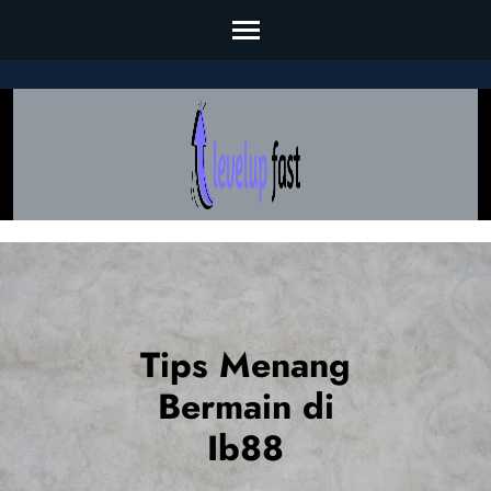
Skip
to
content
(Press
Enter)
Tips Menang
Bermain di
Ib88