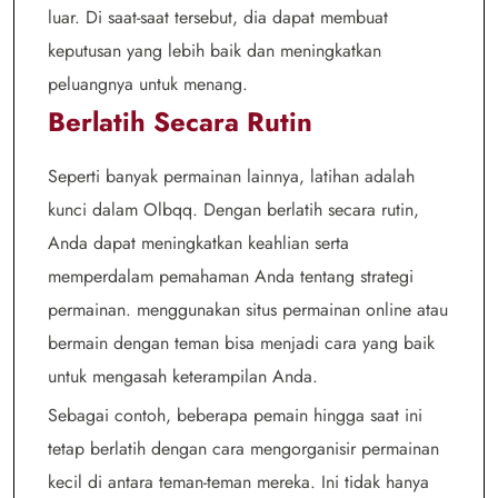
luar. Di saat-saat tersebut, dia dapat membuat
keputusan yang lebih baik dan meningkatkan
peluangnya untuk menang.
Berlatih Secara Rutin
Seperti banyak permainan lainnya, latihan adalah
kunci dalam Olbqq. Dengan berlatih secara rutin,
Anda dapat meningkatkan keahlian serta
memperdalam pemahaman Anda tentang strategi
permainan. menggunakan situs permainan online atau
bermain dengan teman bisa menjadi cara yang baik
untuk mengasah keterampilan Anda.
Sebagai contoh, beberapa pemain hingga saat ini
tetap berlatih dengan cara mengorganisir permainan
kecil di antara teman-teman mereka. Ini tidak hanya