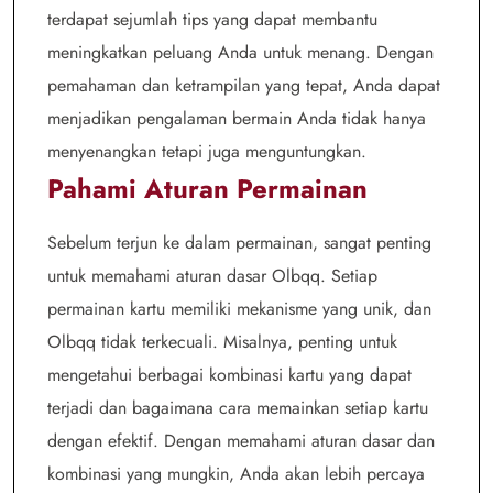
terdapat sejumlah tips yang dapat membantu
meningkatkan peluang Anda untuk menang. Dengan
pemahaman dan ketrampilan yang tepat, Anda dapat
menjadikan pengalaman bermain Anda tidak hanya
menyenangkan tetapi juga menguntungkan.
Pahami Aturan Permainan
Sebelum terjun ke dalam permainan, sangat penting
untuk memahami aturan dasar Olbqq. Setiap
permainan kartu memiliki mekanisme yang unik, dan
Olbqq tidak terkecuali. Misalnya, penting untuk
mengetahui berbagai kombinasi kartu yang dapat
terjadi dan bagaimana cara memainkan setiap kartu
dengan efektif. Dengan memahami aturan dasar dan
kombinasi yang mungkin, Anda akan lebih percaya