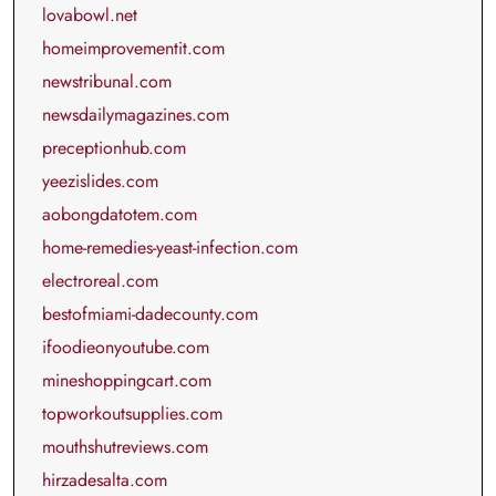
lovabowl.net
homeimprovementit.com
newstribunal.com
newsdailymagazines.com
preceptionhub.com
yeezislides.com
aobongdatotem.com
home-remedies-yeast-infection.com
electroreal.com
bestofmiami-dadecounty.com
ifoodieonyoutube.com
mineshoppingcart.com
topworkoutsupplies.com
mouthshutreviews.com
hirzadesalta.com