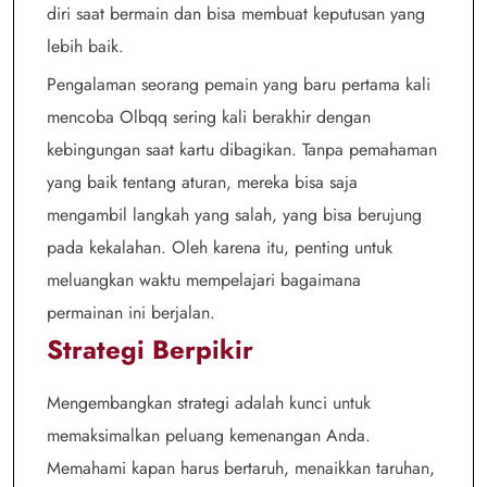
diri saat bermain dan bisa membuat keputusan yang
lebih baik.
Pengalaman seorang pemain yang baru pertama kali
mencoba Olbqq sering kali berakhir dengan
kebingungan saat kartu dibagikan. Tanpa pemahaman
yang baik tentang aturan, mereka bisa saja
mengambil langkah yang salah, yang bisa berujung
pada kekalahan. Oleh karena itu, penting untuk
meluangkan waktu mempelajari bagaimana
permainan ini berjalan.
Strategi Berpikir
Mengembangkan strategi adalah kunci untuk
memaksimalkan peluang kemenangan Anda.
Memahami kapan harus bertaruh, menaikkan taruhan,