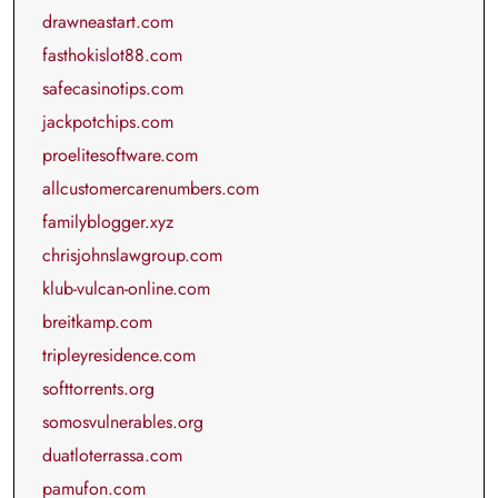
drawneastart.com
fasthokislot88.com
safecasinotips.com
jackpotchips.com
proelitesoftware.com
allcustomercarenumbers.com
familyblogger.xyz
chrisjohnslawgroup.com
klub-vulcan-online.com
breitkamp.com
tripleyresidence.com
softtorrents.org
somosvulnerables.org
duatloterrassa.com
pamufon.com