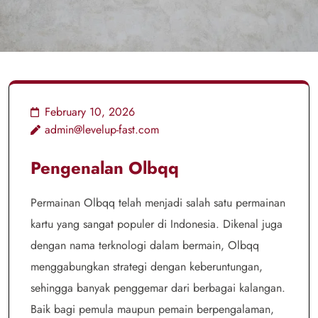
February 10, 2026
admin@levelup-fast.com
Pengenalan Olbqq
Permainan Olbqq telah menjadi salah satu permainan
kartu yang sangat populer di Indonesia. Dikenal juga
dengan nama terknologi dalam bermain, Olbqq
menggabungkan strategi dengan keberuntungan,
sehingga banyak penggemar dari berbagai kalangan.
Baik bagi pemula maupun pemain berpengalaman,