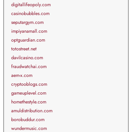
digitallifeopoly.com
casinobubbles.com
seputargym.com
impiyanamall.com
optguardian.com
totostreet.net
davilcasino.com
fraudwatchai.com
aem-x.com
cryptooblogs.com
gameuplevel.com
homethestyle.com
amuldistribution.com
borobuddur.com
wundermusic.com