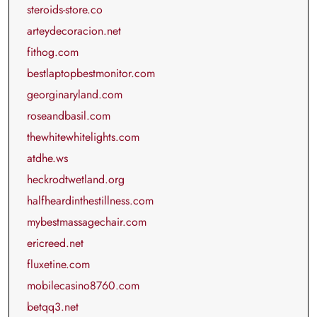
steroids-store.co
arteydecoracion.net
fithog.com
bestlaptopbestmonitor.com
georginaryland.com
roseandbasil.com
thewhitewhitelights.com
atdhe.ws
heckrodtwetland.org
halfheardinthestillness.com
mybestmassagechair.com
ericreed.net
fluxetine.com
mobilecasino8760.com
betqq3.net