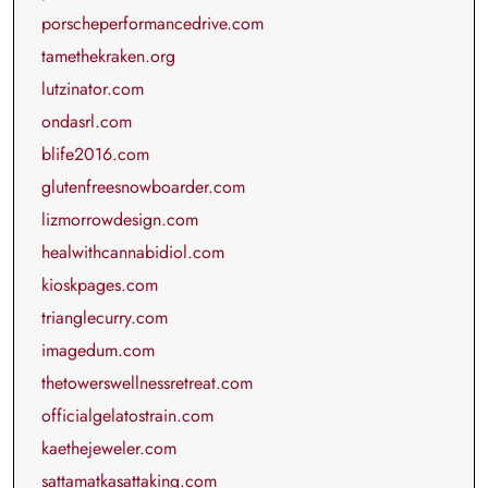
porscheperformancedrive.com
tamethekraken.org
lutzinator.com
ondasrl.com
blife2016.com
glutenfreesnowboarder.com
lizmorrowdesign.com
healwithcannabidiol.com
kioskpages.com
trianglecurry.com
imagedum.com
thetowerswellnessretreat.com
officialgelatostrain.com
kaethejeweler.com
sattamatkasattaking.com