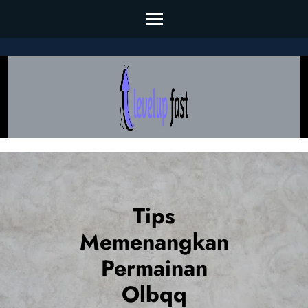
Skip
to
content
(Press
Enter)
Tips
Memenangkan
Permainan
Olbqq