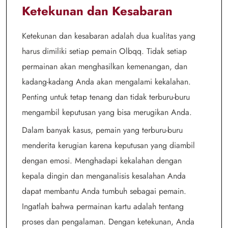
Ketekunan dan Kesabaran
Ketekunan dan kesabaran adalah dua kualitas yang
harus dimiliki setiap pemain Olbqq. Tidak setiap
permainan akan menghasilkan kemenangan, dan
kadang-kadang Anda akan mengalami kekalahan.
Penting untuk tetap tenang dan tidak terburu-buru
mengambil keputusan yang bisa merugikan Anda.
Dalam banyak kasus, pemain yang terburu-buru
menderita kerugian karena keputusan yang diambil
dengan emosi. Menghadapi kekalahan dengan
kepala dingin dan menganalisis kesalahan Anda
dapat membantu Anda tumbuh sebagai pemain.
Ingatlah bahwa permainan kartu adalah tentang
proses dan pengalaman. Dengan ketekunan, Anda