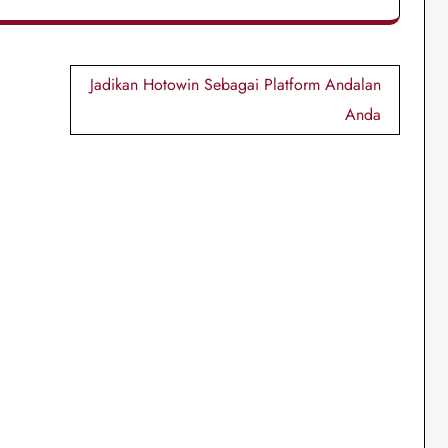
Jadikan Hotowin Sebagai Platform Andalan
Anda