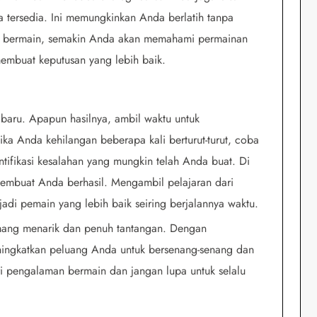
 tersedia. Ini memungkinkan Anda berlatih tanpa
da bermain, semakin Anda akan memahami permainan
mbuat keputusan yang lebih baik.
 baru. Apapun hasilnya, ambil waktu untuk
ika Anda kehilangan beberapa kali berturut-turut, coba
ntifikasi kesalahan yang mungkin telah Anda buat. Di
 membuat Anda berhasil. Mengambil pelajaran dari
i pemain yang lebih baik seiring berjalannya waktu.
ang menarik dan penuh tantangan. Dengan
ningkatkan peluang Anda untuk bersenang-senang dan
ri pengalaman bermain dan jangan lupa untuk selalu