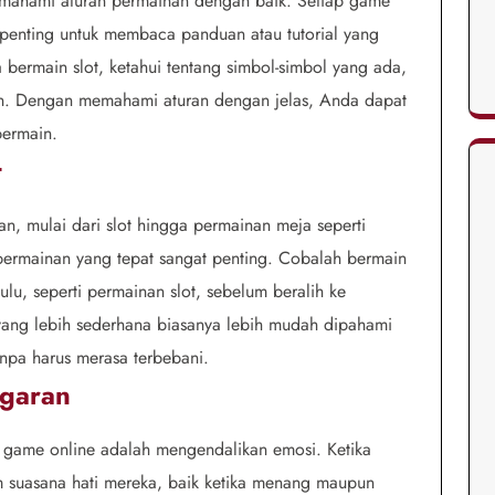
emahami aturan permainan dengan baik. Setiap game
 penting untuk membaca panduan atau tutorial yang
 bermain slot, ketahui tentang simbol-simbol yang ada,
an. Dengan memahami aturan dengan jelas, Anda dapat
bermain.
t
, mulai dari slot hingga permainan meja seperti
permainan yang tepat sangat penting. Cobalah bermain
lu, seperti permainan slot, sebelum beralih ke
yang lebih sederhana biasanya lebih mudah dipahami
npa harus merasa terbebani.
ggaran
n game online adalah mengendalikan emosi. Ketika
 suasana hati mereka, baik ketika menang maupun