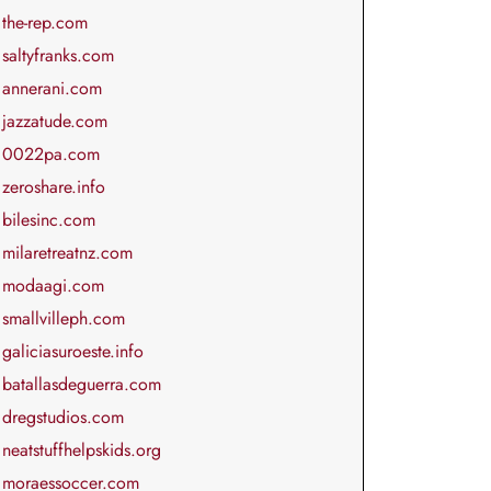
the-rep.com
saltyfranks.com
annerani.com
jazzatude.com
0022pa.com
zeroshare.info
bilesinc.com
milaretreatnz.com
modaagi.com
smallvilleph.com
galiciasuroeste.info
batallasdeguerra.com
dregstudios.com
neatstuffhelpskids.org
moraessoccer.com