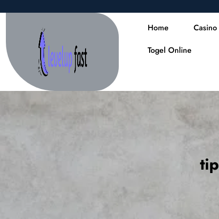
Skip
to
Home
Casino
content
Togel Online
(Press
Enter)
ti