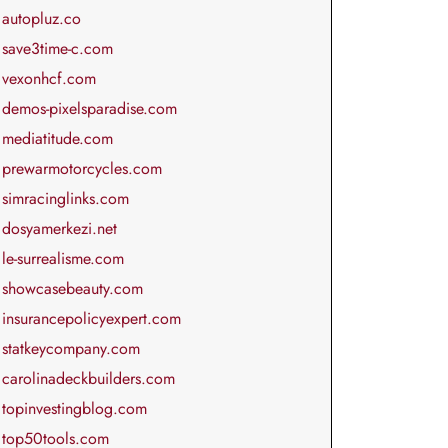
autopluz.co
save3time-c.com
vexonhcf.com
demos-pixelsparadise.com
mediatitude.com
prewarmotorcycles.com
simracinglinks.com
dosyamerkezi.net
le-surrealisme.com
showcasebeauty.com
insurancepolicyexpert.com
statkeycompany.com
carolinadeckbuilders.com
topinvestingblog.com
top50tools.com