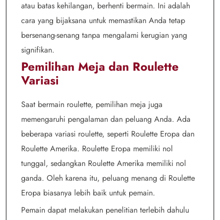
atau batas kehilangan, berhenti bermain. Ini adalah
cara yang bijaksana untuk memastikan Anda tetap
bersenang-senang tanpa mengalami kerugian yang
signifikan.
Pemilihan Meja dan Roulette
Variasi
Saat bermain roulette, pemilihan meja juga
memengaruhi pengalaman dan peluang Anda. Ada
beberapa variasi roulette, seperti Roulette Eropa dan
Roulette Amerika. Roulette Eropa memiliki nol
tunggal, sedangkan Roulette Amerika memiliki nol
ganda. Oleh karena itu, peluang menang di Roulette
Eropa biasanya lebih baik untuk pemain.
Pemain dapat melakukan penelitian terlebih dahulu