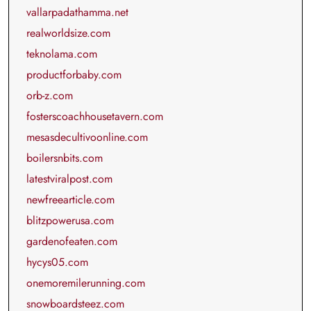
vallarpadathamma.net
realworldsize.com
teknolama.com
productforbaby.com
orb-z.com
fosterscoachhousetavern.com
mesasdecultivoonline.com
boilersnbits.com
latestviralpost.com
newfreearticle.com
blitzpowerusa.com
gardenofeaten.com
hycys05.com
onemoremilerunning.com
snowboardsteez.com