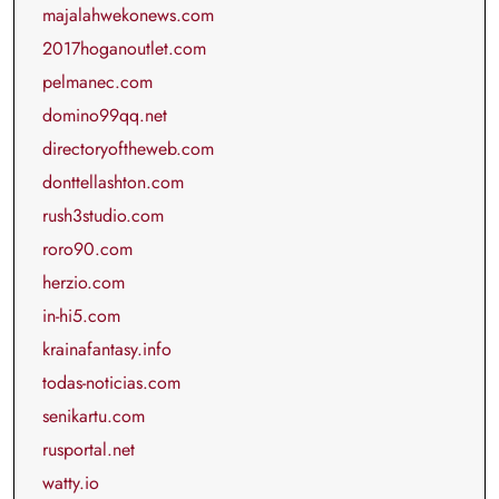
majalahwekonews.com
2017hoganoutlet.com
pelmanec.com
domino99qq.net
directoryoftheweb.com
donttellashton.com
rush3studio.com
roro90.com
herzio.com
in-hi5.com
krainafantasy.info
todas-noticias.com
senikartu.com
rusportal.net
watty.io