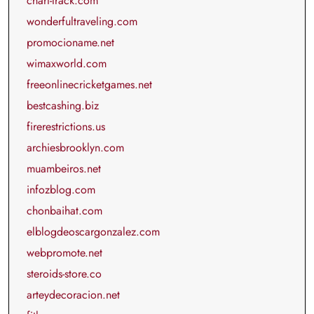
chart-track.com
wonderfultraveling.com
promocioname.net
wimaxworld.com
freeonlinecricketgames.net
bestcashing.biz
firerestrictions.us
archiesbrooklyn.com
muambeiros.net
infozblog.com
chonbaihat.com
elblogdeoscargonzalez.com
webpromote.net
steroids-store.co
arteydecoracion.net