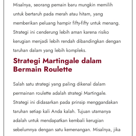
Misalnya, seorang pemain baru mungkin memilih
untuk bertaruh pada merah atau hitam, yang
memberikan peluang hampir fifty-fifty untuk menang.
Strategi ini cenderung lebih aman karena risiko
kerugian menjadi lebih rendah dibandingkan dengan
taruhan dalam yang lebih kompleks.
Strategi Martingale dalam
Bermain Roulette
Salah satu strategi yang paling dikenal dalam
permainan roulette adalah strategi Martingale.
Strategi ini didasarkan pada prinsip menggandakan
taruhan setiap kali Anda kalah. Tujuan utamanya
adalah untuk mendapatkan kembali kerugian
sebelumnya dengan satu kemenangan. Misalnya, jika