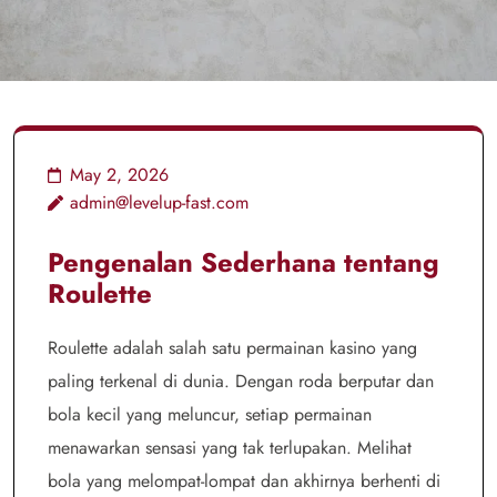
May 2, 2026
admin@levelup-fast.com
Pengenalan Sederhana tentang
Roulette
Roulette adalah salah satu permainan kasino yang
paling terkenal di dunia. Dengan roda berputar dan
bola kecil yang meluncur, setiap permainan
menawarkan sensasi yang tak terlupakan. Melihat
bola yang melompat-lompat dan akhirnya berhenti di