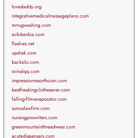
lovedaddy.org
integrativemedicalmassageplano.com
mrrugwashing.com
acb-bankia.com
flash-es.net
upshak.com
backsilo.com
siviralqq.com
impressionresorthoian.com
bestfreakingclothesever.com
falling-film-evaporator.com
sumuslawfirm.com
nursingprowriters.com
greenmountainthreadwear.com
acutedispensary.com