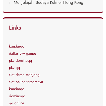
Menjelajahi Budaya Kuliner Hong Kong
Links
bandarqq
daftar pkv games
pkv dominoqq
pkv qq
slot demo mahjong
slot online terpercaya
bandarqq
dominoqq
qq online