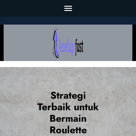
Skip
to
content
(Press
Enter)
Strategi
Terbaik untuk
Bermain
Roulette