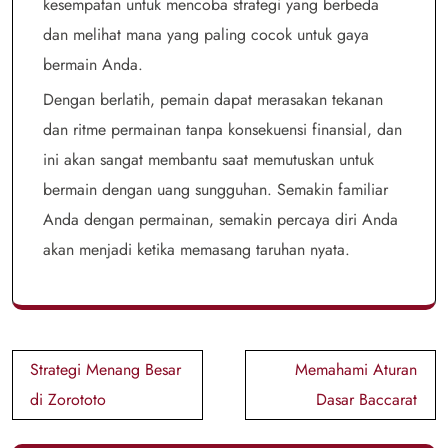
kesempatan untuk mencoba strategi yang berbeda
dan melihat mana yang paling cocok untuk gaya
bermain Anda.
Dengan berlatih, pemain dapat merasakan tekanan
dan ritme permainan tanpa konsekuensi finansial, dan
ini akan sangat membantu saat memutuskan untuk
bermain dengan uang sungguhan. Semakin familiar
Anda dengan permainan, semakin percaya diri Anda
akan menjadi ketika memasang taruhan nyata.
Post
Strategi Menang Besar
Memahami Aturan
navigation
di Zorototo
Dasar Baccarat