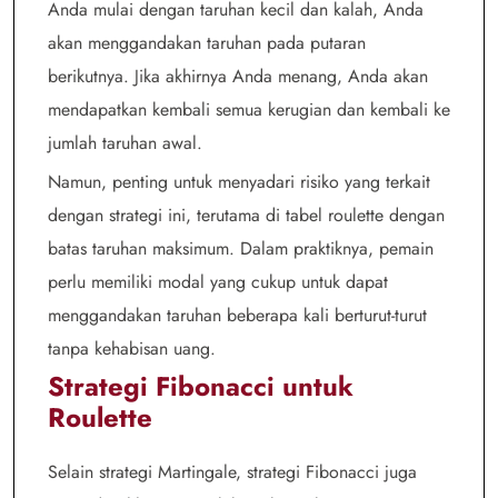
Anda mulai dengan taruhan kecil dan kalah, Anda
akan menggandakan taruhan pada putaran
berikutnya. Jika akhirnya Anda menang, Anda akan
mendapatkan kembali semua kerugian dan kembali ke
jumlah taruhan awal.
Namun, penting untuk menyadari risiko yang terkait
dengan strategi ini, terutama di tabel roulette dengan
batas taruhan maksimum. Dalam praktiknya, pemain
perlu memiliki modal yang cukup untuk dapat
menggandakan taruhan beberapa kali berturut-turut
tanpa kehabisan uang.
Strategi Fibonacci untuk
Roulette
Selain strategi Martingale, strategi Fibonacci juga