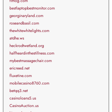
fithog.com
bestlaptopbestmonitor.com
georginaryland.com
roseandbasil.com
thewhitewhitelights.com
atdhe.ws
heckrodtwetland.org
halfheardinthestillness.com
mybestmassagechair.com
ericreed.net
fluxetine.com
mobilecasino8760.com
betqq3.net
casinoloans5.us
CasinoAuction.us