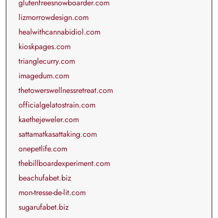
glutenfreesnowboarder.com
lizmorrowdesign.com
healwithcannabidiol.com
kioskpages.com
trianglecurry.com
imagedum.com
thetowerswellnessretreat.com
officialgelatostrain.com
kaethejeweler.com
sattamatkasattaking.com
onepetlife.com
thebillboardexperiment.com
beachufabet.biz
mon-tresse-de-lit.com
sugarufabet.biz