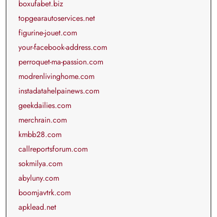
boxufabet.biz
topgearautoservices.net
figurine-jouet.com
your-facebook-address.com
perroquet-ma-passion.com
modrenlivinghome.com
instadatahelpainews.com
geekdailies.com
merchrain.com
kmbb28.com
callreportsforum.com
sokmilya.com
abyluny.com
boomjavtrk.com
apklead.net