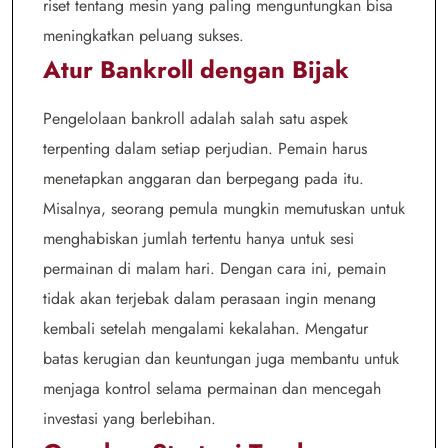
riset tentang mesin yang paling menguntungkan bisa
meningkatkan peluang sukses.
Atur Bankroll dengan Bijak
Pengelolaan bankroll adalah salah satu aspek
terpenting dalam setiap perjudian. Pemain harus
menetapkan anggaran dan berpegang pada itu.
Misalnya, seorang pemula mungkin memutuskan untuk
menghabiskan jumlah tertentu hanya untuk sesi
permainan di malam hari. Dengan cara ini, pemain
tidak akan terjebak dalam perasaan ingin menang
kembali setelah mengalami kekalahan. Mengatur
batas kerugian dan keuntungan juga membantu untuk
menjaga kontrol selama permainan dan mencegah
investasi yang berlebihan.