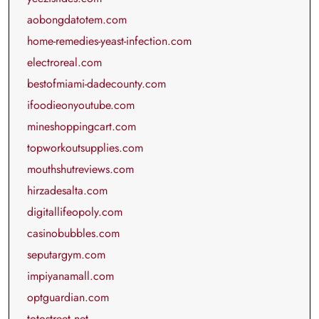
aobongdatotem.com
home-remedies-yeast-infection.com
electroreal.com
bestofmiami-dadecounty.com
ifoodieonyoutube.com
mineshoppingcart.com
topworkoutsupplies.com
mouthshutreviews.com
hirzadesalta.com
digitallifeopoly.com
casinobubbles.com
seputargym.com
impiyanamall.com
optguardian.com
totostreet.net