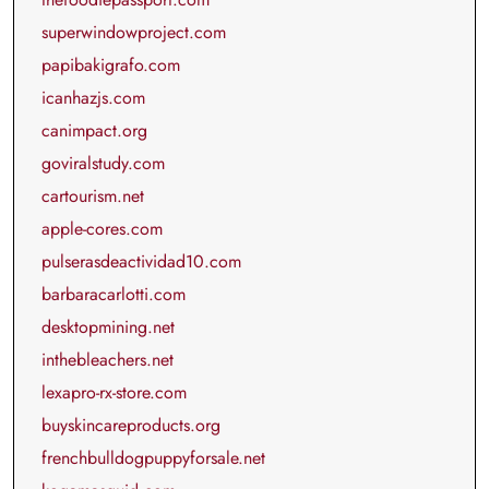
superwindowproject.com
papibakigrafo.com
icanhazjs.com
canimpact.org
goviralstudy.com
cartourism.net
apple-cores.com
pulserasdeactividad10.com
barbaracarlotti.com
desktopmining.net
inthebleachers.net
lexapro-rx-store.com
buyskincareproducts.org
frenchbulldogpuppyforsale.net