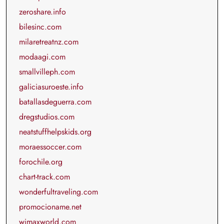
zeroshare.info
bilesinc.com
milaretreatnz.com
modaagi.com
smallvilleph.com
galiciasuroeste.info
batallasdeguerra.com
dregstudios.com
neatstuffhelpskids.org
moraessoccer.com
forochile.org
chart-track.com
wonderfultraveling.com
promocioname.net
wimaxworld.com