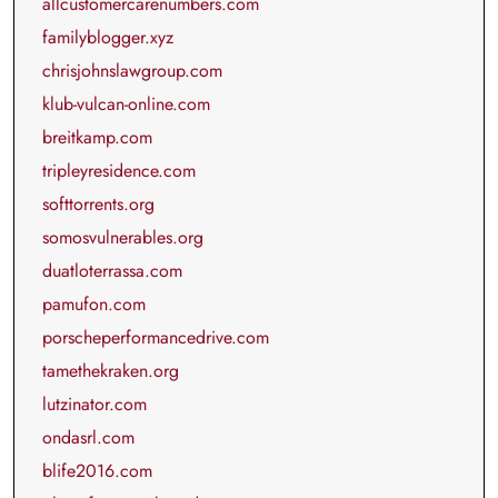
allcustomercarenumbers.com
familyblogger.xyz
chrisjohnslawgroup.com
klub-vulcan-online.com
breitkamp.com
tripleyresidence.com
softtorrents.org
somosvulnerables.org
duatloterrassa.com
pamufon.com
porscheperformancedrive.com
tamethekraken.org
lutzinator.com
ondasrl.com
blife2016.com