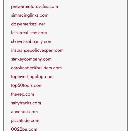
prewarmotorcycles.com
simracinglinks.com
dosyamerkezi.net
le-surrealisme.com
showcasebeauty.com
insurancepolicyexpert.com
statkeycompany.com
carolinadeckbuilders.com
topinvestingblog.com
top50tools.com
the-rep.com
saltyfranks.com
annerani.com
jazzatude.com
0022pa.com