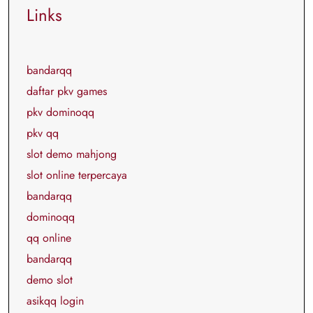
Links
bandarqq
daftar pkv games
pkv dominoqq
pkv qq
slot demo mahjong
slot online terpercaya
bandarqq
dominoqq
qq online
bandarqq
demo slot
asikqq login