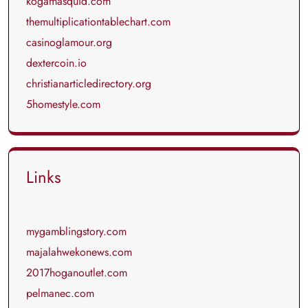
kogamasquid.com
themultiplicationtablechart.com
casinoglamour.org
dextercoin.io
christianarticledirectory.org
5homestyle.com
Links
mygamblingstory.com
majalahwekonews.com
2017hoganoutlet.com
pelmanec.com