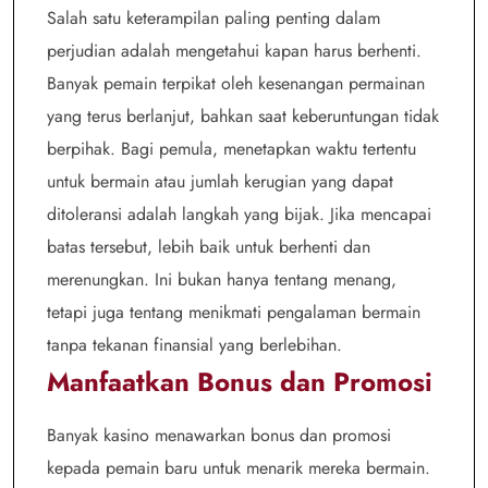
Salah satu keterampilan paling penting dalam
perjudian adalah mengetahui kapan harus berhenti.
Banyak pemain terpikat oleh kesenangan permainan
yang terus berlanjut, bahkan saat keberuntungan tidak
berpihak. Bagi pemula, menetapkan waktu tertentu
untuk bermain atau jumlah kerugian yang dapat
ditoleransi adalah langkah yang bijak. Jika mencapai
batas tersebut, lebih baik untuk berhenti dan
merenungkan. Ini bukan hanya tentang menang,
tetapi juga tentang menikmati pengalaman bermain
tanpa tekanan finansial yang berlebihan.
Manfaatkan Bonus dan Promosi
Banyak kasino menawarkan bonus dan promosi
kepada pemain baru untuk menarik mereka bermain.