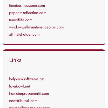
timebusinesszone.com
peppers-reflection.com
tuneoflife.com
windowwellmaintenancepros.com
affiliateholder.com
Links
helpdesksoftwares.net
lovabowl.net
homeimprovementit.com
newstribunal.com
newsdailymagazines.com