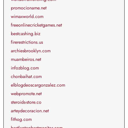
promocioname.net
wimaxworld.com
freeonlinecricketgames.net
bestcashing.biz
firerestrictions.us
archiesbrooklyn.com
muambeiros.net
infozblog.com
chonbaihat.com
elblogdeoscargonzalez.com
webpromote.net
steroids-store.co
arteydecoracion.net
fithog.com
bestlaptopbestmonitor.com