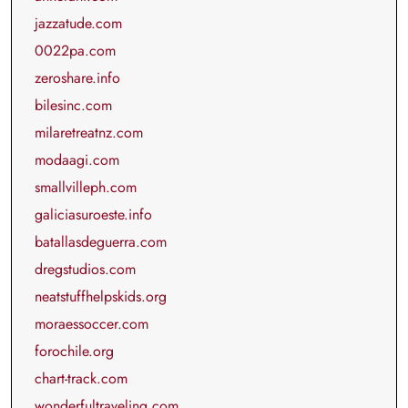
jazzatude.com
0022pa.com
zeroshare.info
bilesinc.com
milaretreatnz.com
modaagi.com
smallvilleph.com
galiciasuroeste.info
batallasdeguerra.com
dregstudios.com
neatstuffhelpskids.org
moraessoccer.com
forochile.org
chart-track.com
wonderfultraveling.com