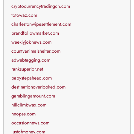
cryptocurrencytradingcn.com
totowaz.com
charlestonwipesettlement.com
brandfollowmarket.com
weeklyjobnews.com
countyanimalshelter.com
adwebtagging.com
ranksuperior.net
babystepahead.com
destinationoverlooked.com
gamblingamount.com
hillclimbwax.com
hnopse.com
occasionnews.com
lustofmoney.com