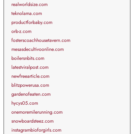
realworldsize.com
teknolama.com
productforbaby.com
orb-z.com
fosterscoachhousetavern.com
mesasdecultivoonline.com
boilersnbits.com
latestviralpost.com
newfreearticle.com
blitzpowerusa.com
gardenofeaten.com
hycys05.com
onemoremilerunning.com
snowboardsteez.com
instagrambioforgirls.com