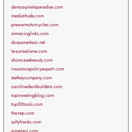
demos-pixelsparadise.com
mediatitude.com
prewarmotorcycles.com
simracinglinks.com
dosyamerkezi.net
le-surrealisme.com
showcasebeauty.com
insurancepolicyexpert.com
statkeycompany.com
carolinadeckbuilders.com
topinvestingblog.com
top50tools.com
the-rep.com
saltyfranks.com
annerani.com