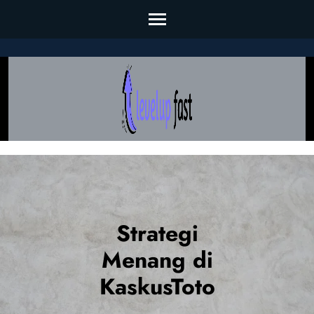
Skip
to
content
(Press
Enter)
Strategi
Menang di
KaskusToto