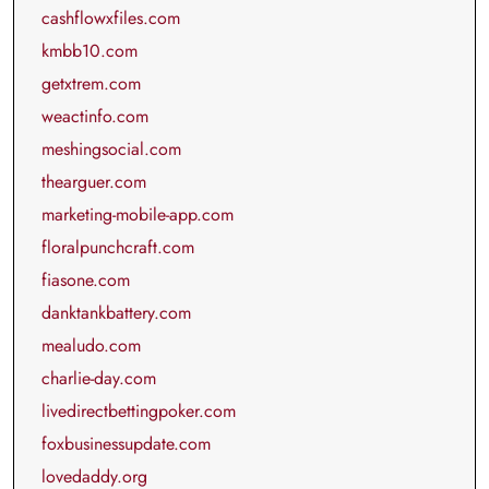
cashflowxfiles.com
kmbb10.com
getxtrem.com
weactinfo.com
meshingsocial.com
thearguer.com
marketing-mobile-app.com
floralpunchcraft.com
fiasone.com
danktankbattery.com
mealudo.com
charlie-day.com
livedirectbettingpoker.com
foxbusinessupdate.com
lovedaddy.org