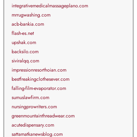
integrativemedicalmassageplano.com
mrrugwashing.com
acb-bankia.com
flash-es.net
upshak.com
backsilo.com
siviralqq.com
impressionresorthoian.com
bestfreakingclothesever.com
falling-film-evaporator.com
sumuslawfirm.com
nursingprowriters.com
greenmountainthreadwear.com
acutedispensary.com
sattamatkanewsblog.com