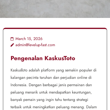
March 15, 2026
admin@levelup-fast.com
Pengenalan KaskusToto
KaskusToto adalah platform yang semakin populer di
kalangan pecinta taruhan dan perjudian online di
Indonesia. Dengan berbagai jenis permainan dan
peluang menarik untuk mendapatkan keuntungan,
banyak pemain yang ingin tahu tentang strategi
terbaik untuk meningkatkan peluang menang. Dalam