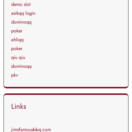
demo slot
asikqq login
dominoqq
poker
ahliqq
poker
qiu qiu
dominoqq
pkv
Links
jimsfamousbbq.com