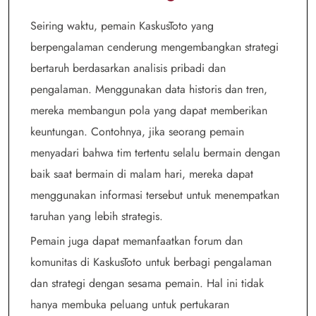
Seiring waktu, pemain KaskusToto yang
berpengalaman cenderung mengembangkan strategi
bertaruh berdasarkan analisis pribadi dan
pengalaman. Menggunakan data historis dan tren,
mereka membangun pola yang dapat memberikan
keuntungan. Contohnya, jika seorang pemain
menyadari bahwa tim tertentu selalu bermain dengan
baik saat bermain di malam hari, mereka dapat
menggunakan informasi tersebut untuk menempatkan
taruhan yang lebih strategis.
Pemain juga dapat memanfaatkan forum dan
komunitas di KaskusToto untuk berbagi pengalaman
dan strategi dengan sesama pemain. Hal ini tidak
hanya membuka peluang untuk pertukaran