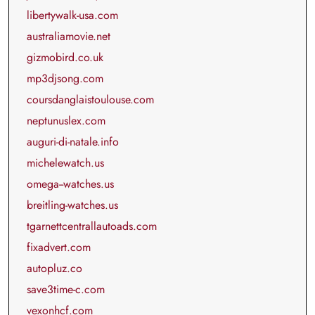
libertywalk-usa.com
australiamovie.net
gizmobird.co.uk
mp3djsong.com
coursdanglaistoulouse.com
neptunuslex.com
auguri-di-natale.info
michelewatch.us
omega--watches.us
breitling-watches.us
tgarnettcentrallautoads.com
fixadvert.com
autopluz.co
save3time-c.com
vexonhcf.com