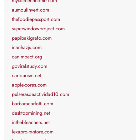
mykitchennhome.com
aumoulinvert.com
thefoodiepassport.com
superwindowproject.com
papibakigrafo.com
icanhazjs.com
canimpact.org
goviralstudy.com
cartourism.net
apple-cores.com
pulserasdeactividad10.com
barbaracarlotti.com
desktopmining.net
inthebleachers.net
lexapro-rx-store.com