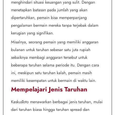
menghindari situasi keuangan yang sulit. Dengan
menetapkan batasan pada jumlah yang akan
dipertaruhkan, pemain bisa memperpanjang
pengalaman bermain mereka tanpa terjebak dalam
kerugian yang signifikan.
Misalnya, seorang pemain yang memiliki anggaran
bulanan untuk taruhan sebesar satu juta rupiah
sebaiknya membagi anggaran tersebut untuk
beberapa taruhan selama periode itu. Dengan cara
ini, meskipun satu taruhan kalah, pemain masih
memiliki kesempatan untuk bermain di waktu lain.
Mempelajari Jenis Taruhan
KaskusToto menawarkan berbagai jenis taruhan, mulai
dari taruhan biasa hingga taruhan spread dan