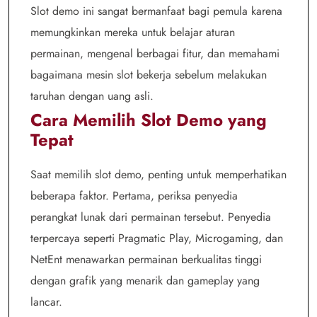
Slot demo ini sangat bermanfaat bagi pemula karena
memungkinkan mereka untuk belajar aturan
permainan, mengenal berbagai fitur, dan memahami
bagaimana mesin slot bekerja sebelum melakukan
taruhan dengan uang asli.
Cara Memilih Slot Demo yang
Tepat
Saat memilih slot demo, penting untuk memperhatikan
beberapa faktor. Pertama, periksa penyedia
perangkat lunak dari permainan tersebut. Penyedia
terpercaya seperti Pragmatic Play, Microgaming, dan
NetEnt menawarkan permainan berkualitas tinggi
dengan grafik yang menarik dan gameplay yang
lancar.