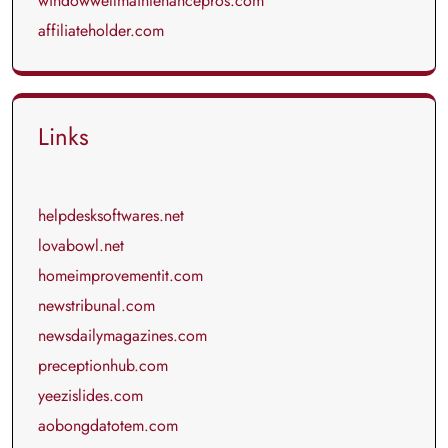
windowwellmaintenancepros.com
affiliateholder.com
Links
helpdesksoftwares.net
lovabowl.net
homeimprovementit.com
newstribunal.com
newsdailymagazines.com
preceptionhub.com
yeezislides.com
aobongdatotem.com