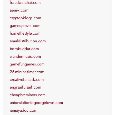
fraudwatchai.com
aem-x.com
cryptooblogs.com
gameuplevel.com
homethestyle.com
amuldistribution.com
borobuddur.com
wundermusic.com
gamefungames.com
25-minute-timer.com
creativefuntask.com
engrsaifulsaif.com
cheapbtcminers.com
unionstationtogeorgetown.com
iamayudoc.com