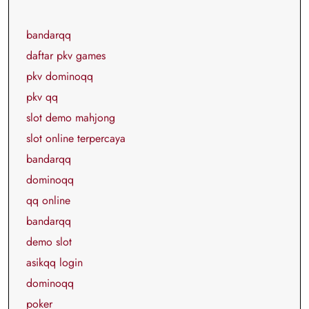
bandarqq
daftar pkv games
pkv dominoqq
pkv qq
slot demo mahjong
slot online terpercaya
bandarqq
dominoqq
qq online
bandarqq
demo slot
asikqq login
dominoqq
poker