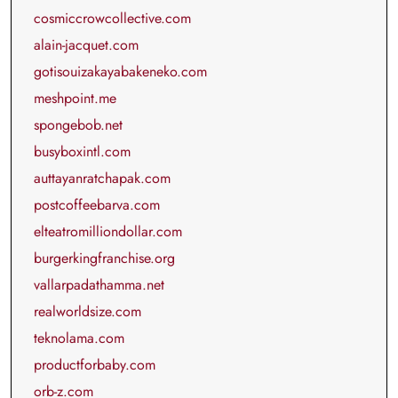
cosmiccrowcollective.com
alain-jacquet.com
gotisouizakayabakeneko.com
meshpoint.me
spongebob.net
busyboxintl.com
auttayanratchapak.com
postcoffeebarva.com
elteatromilliondollar.com
burgerkingfranchise.org
vallarpadathamma.net
realworldsize.com
teknolama.com
productforbaby.com
orb-z.com