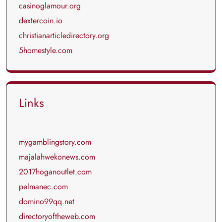
casinoglamour.org
dextercoin.io
christianarticledirectory.org
5homestyle.com
Links
mygamblingstory.com
majalahwekonews.com
2017hoganoutlet.com
pelmanec.com
domino99qq.net
directoryoftheweb.com