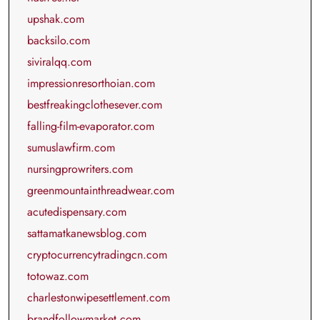
upshak.com
backsilo.com
siviralqq.com
impressionresorthoian.com
bestfreakingclothesever.com
falling-film-evaporator.com
sumuslawfirm.com
nursingprowriters.com
greenmountainthreadwear.com
acutedispensary.com
sattamatkanewsblog.com
cryptocurrencytradingcn.com
totowaz.com
charlestonwipesettlement.com
brandfollowmarket.com