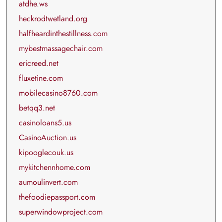
atdhe.ws
heckrodtwetland.org
halfheardinthestillness.com
mybestmassagechair.com
ericreed.net
fluxetine.com
mobilecasino8760.com
betqq3.net
casinoloans5.us
CasinoAuction.us
kipooglecouk.us
mykitchennhome.com
aumoulinvert.com
thefoodiepassport.com
superwindowproject.com