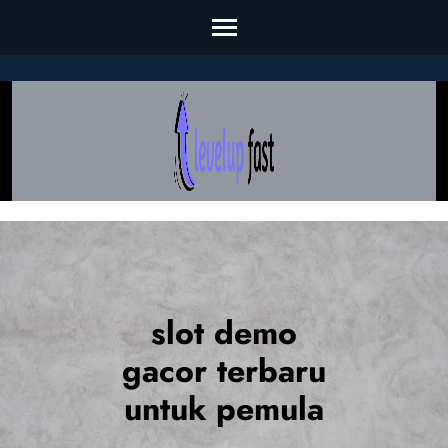
Skip
to
content
(Press
Enter)
slot demo
gacor terbaru
untuk pemula