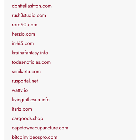
donttellashton.com
rush3studio.com
roro90.com
herzio.com
in-hi5.com
krainafantasy.info
todas-noticias.com
senikartu.com
rusportal.net
watty.io
livinginthesun.info
itsriz.com
cargoods.shop
capetownacupuncture.com
bitcoinvideospro.com