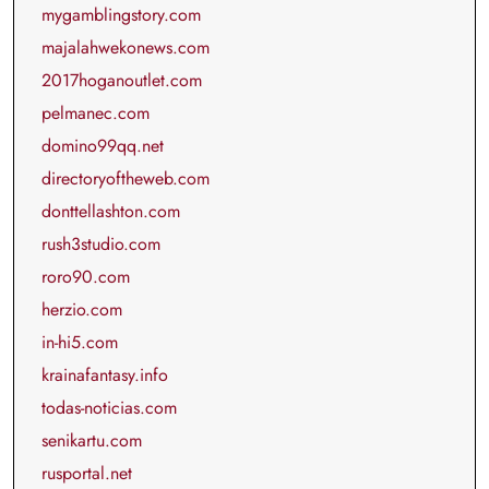
mygamblingstory.com
majalahwekonews.com
2017hoganoutlet.com
pelmanec.com
domino99qq.net
directoryoftheweb.com
donttellashton.com
rush3studio.com
roro90.com
herzio.com
in-hi5.com
krainafantasy.info
todas-noticias.com
senikartu.com
rusportal.net