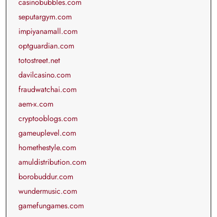
casinobubbles.com
seputargym.com
impiyanamall.com
optguardian.com
totostreet.net
davilcasino.com
fraudwatchai.com
aem-x.com
cryptooblogs.com
gameuplevel.com
homethestyle.com
amuldistribution.com
borobuddur.com
wundermusic.com
gamefungames.com