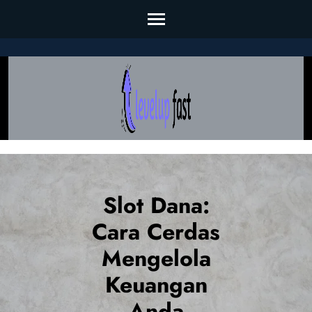
Skip
to
content
(Press
Enter)
Slot Dana:
Cara Cerdas
Mengelola
Keuangan
Anda