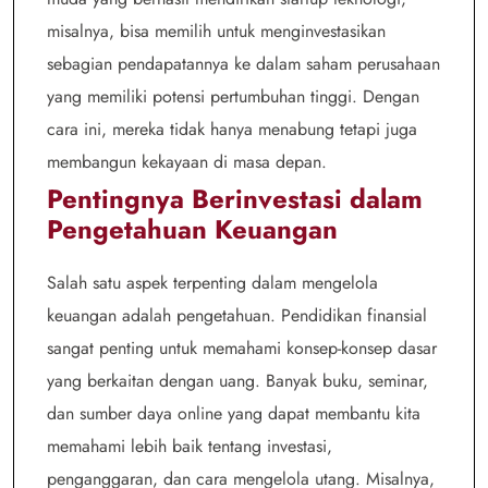
misalnya, bisa memilih untuk menginvestasikan
sebagian pendapatannya ke dalam saham perusahaan
yang memiliki potensi pertumbuhan tinggi. Dengan
cara ini, mereka tidak hanya menabung tetapi juga
membangun kekayaan di masa depan.
Pentingnya Berinvestasi dalam
Pengetahuan Keuangan
Salah satu aspek terpenting dalam mengelola
keuangan adalah pengetahuan. Pendidikan finansial
sangat penting untuk memahami konsep-konsep dasar
yang berkaitan dengan uang. Banyak buku, seminar,
dan sumber daya online yang dapat membantu kita
memahami lebih baik tentang investasi,
penganggaran, dan cara mengelola utang. Misalnya,