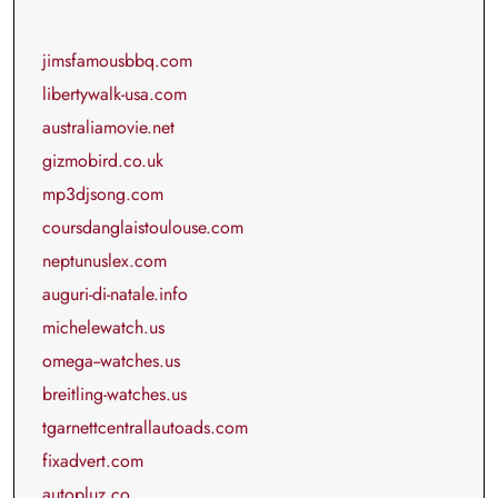
jimsfamousbbq.com
libertywalk-usa.com
australiamovie.net
gizmobird.co.uk
mp3djsong.com
coursdanglaistoulouse.com
neptunuslex.com
auguri-di-natale.info
michelewatch.us
omega--watches.us
breitling-watches.us
tgarnettcentrallautoads.com
fixadvert.com
autopluz.co