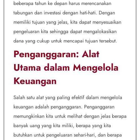
beberapa tahun ke depan harus merencanakan
tabungan dan investasi dengan hati-hati. Dengan
memiliki tujuan yang jelas, kita dapat menyesuaikan
pengeluaran kita sehingga dapat mengalokasikan
dana yang cukup untuk mencapai tujuan tersebut.
Penganggaran: Alat
Utama dalam Mengelola
Keuangan
Salah satu alat yang paling efektif dalam mengelola
keuangan adalah penganggaran. Penganggaran
memungkinkan kita untuk melihat dengan jelas berapa
banyak uang yang kita miliki, berapa yang kita
butuhkan untuk pengeluaran sehari-hari, dan berapa