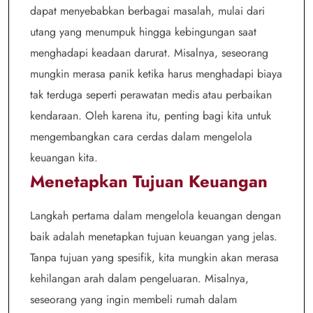
dapat menyebabkan berbagai masalah, mulai dari
utang yang menumpuk hingga kebingungan saat
menghadapi keadaan darurat. Misalnya, seseorang
mungkin merasa panik ketika harus menghadapi biaya
tak terduga seperti perawatan medis atau perbaikan
kendaraan. Oleh karena itu, penting bagi kita untuk
mengembangkan cara cerdas dalam mengelola
keuangan kita.
Menetapkan Tujuan Keuangan
Langkah pertama dalam mengelola keuangan dengan
baik adalah menetapkan tujuan keuangan yang jelas.
Tanpa tujuan yang spesifik, kita mungkin akan merasa
kehilangan arah dalam pengeluaran. Misalnya,
seseorang yang ingin membeli rumah dalam