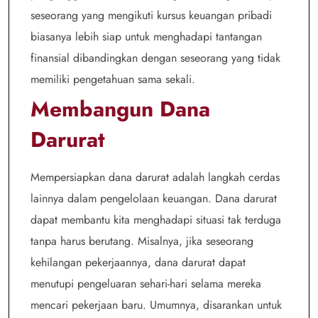
seseorang yang mengikuti kursus keuangan pribadi
biasanya lebih siap untuk menghadapi tantangan
finansial dibandingkan dengan seseorang yang tidak
memiliki pengetahuan sama sekali.
Membangun Dana
Darurat
Mempersiapkan dana darurat adalah langkah cerdas
lainnya dalam pengelolaan keuangan. Dana darurat
dapat membantu kita menghadapi situasi tak terduga
tanpa harus berutang. Misalnya, jika seseorang
kehilangan pekerjaannya, dana darurat dapat
menutupi pengeluaran sehari-hari selama mereka
mencari pekerjaan baru. Umumnya, disarankan untuk