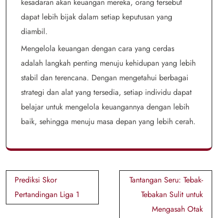
kesadaran akan keuangan mereka, orang tersebut
dapat lebih bijak dalam setiap keputusan yang
diambil.
Mengelola keuangan dengan cara yang cerdas
adalah langkah penting menuju kehidupan yang lebih
stabil dan terencana. Dengan mengetahui berbagai
strategi dan alat yang tersedia, setiap individu dapat
belajar untuk mengelola keuangannya dengan lebih
baik, sehingga menuju masa depan yang lebih cerah.
Post
Prediksi Skor
Tantangan Seru: Tebak-
navigation
Pertandingan Liga 1
Tebakan Sulit untuk
Mengasah Otak