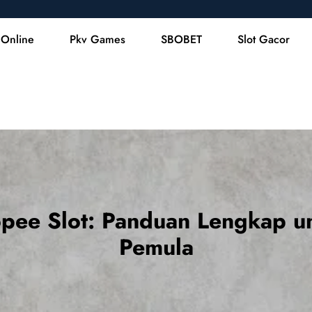
 Online
Pkv Games
SBOBET
Slot Gacor
pee Slot: Panduan Lengkap u
Pemula