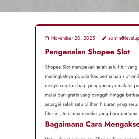
November 20, 2025
admin@levelup
Pengenalan Shopee Slot
Shopee Slot merupakan salah satu fitur ya
meningkatnya popularitas permainan slot o
menyenangkan bagi penggunanya melalui per
mulai dari grafis yang canggih hingga berba
sebagai salah satu pilihan hiburan yang ser
fitur ini, terutama mereka yang baru pertama
Bagaimana Cara Mengakse