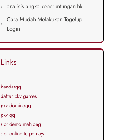
analisis angka keberuntungan hk
Cara Mudah Melakukan Togelup
Login
Links
bandarqq
daftar pkv games
pkv dominoqq
pkv qq
slot demo mahjong
slot online terpercaya