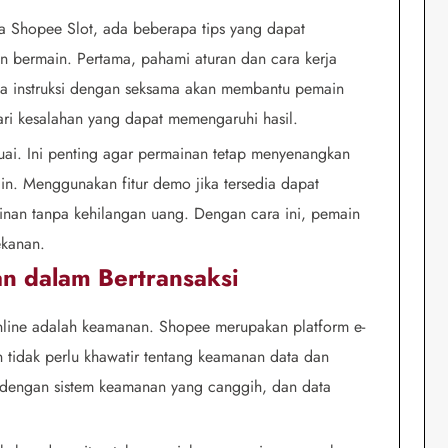
a Shopee Slot, ada beberapa tips yang dapat
bermain. Pertama, pahami aturan dan cara kerja
a instruksi dengan seksama akan membantu pemain
ari kesalahan yang dapat memengaruhi hasil.
uai. Ini penting agar permainan tetap menyenangkan
in. Menggunakan fitur demo jika tersedia dapat
inan tanpa kehilangan uang. Dengan cara ini, pemain
ekanan.
 dalam Bertransaksi
online adalah keamanan. Shopee merupakan platform e-
tidak perlu khawatir tentang keamanan data dan
i dengan sistem keamanan yang canggih, dan data