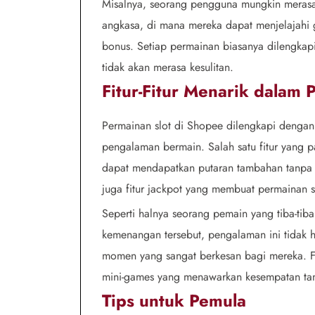
Misalnya, seorang pengguna mungkin merasa
angkasa, di mana mereka dapat menjelajahi 
bonus. Setiap permainan biasanya dilengkapi
tidak akan merasa kesulitan.
Fitur-Fitur Menarik dalam 
Permainan slot di Shopee dilengkapi dengan
pengalaman bermain. Salah satu fitur yang 
dapat mendapatkan putaran tambahan tanpa m
juga fitur jackpot yang membuat permainan
Seperti halnya seorang pemain yang tiba-ti
kemenangan tersebut, pengalaman ini tidak 
momen yang sangat berkesan bagi mereka. Fitur
mini-games yang menawarkan kesempatan t
Tips untuk Pemula