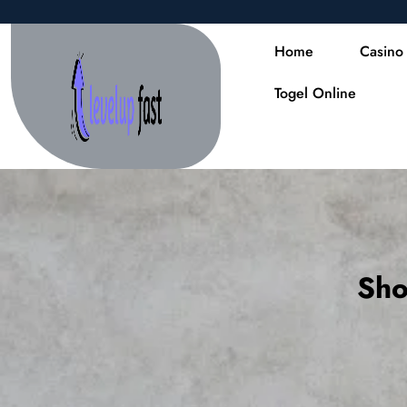
Skip
to
Home
Casino
content
Togel Online
(Press
Enter)
Sho