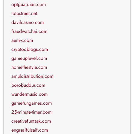
optguardian.com
totostreet.net
davilcasino.com
fraudwatchai.com
aem-x.com
cryptooblogs.com
gameuplevel.com
homethestyle.com
amuldistribution.com
borobuddur.com
wundermusic.com
gamefungames.com
25-minute-timer.com
creativefuntask.com
engrsaifulsaif.com