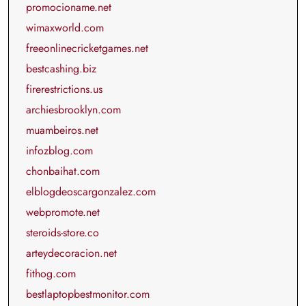
promocioname.net
wimaxworld.com
freeonlinecricketgames.net
bestcashing.biz
firerestrictions.us
archiesbrooklyn.com
muambeiros.net
infozblog.com
chonbaihat.com
elblogdeoscargonzalez.com
webpromote.net
steroids-store.co
arteydecoracion.net
fithog.com
bestlaptopbestmonitor.com