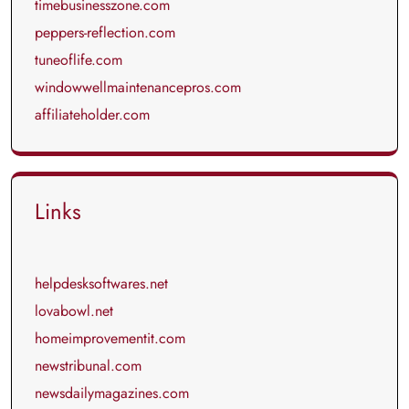
timebusinesszone.com
peppers-reflection.com
tuneoflife.com
windowwellmaintenancepros.com
affiliateholder.com
Links
helpdesksoftwares.net
lovabowl.net
homeimprovementit.com
newstribunal.com
newsdailymagazines.com