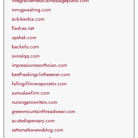
integrativemedicalmassageplano.com
mrrugwashing.com
acb-bankia.com
flash-es.net
upshak.com
backsilo.com
siviralqq.com
impressionresorthoian.com
bestfreakingclothesever.com
falling-film-evaporator.com
sumuslawfirm.com
nursingprowriters.com
greenmountainthreadwear.com
acutedispensary.com
sattamatkanewsblog.com