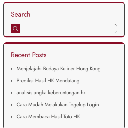
Search
Recent Posts
Menjelajahi Budaya Kuliner Hong Kong
Prediksi Hasil HK Mendatang
analisis angka keberuntungan hk
Cara Mudah Melakukan Togelup Login
Cara Membaca Hasil Toto HK