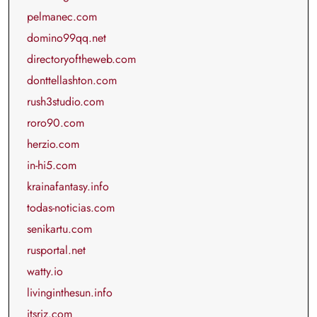
pelmanec.com
domino99qq.net
directoryoftheweb.com
donttellashton.com
rush3studio.com
roro90.com
herzio.com
in-hi5.com
krainafantasy.info
todas-noticias.com
senikartu.com
rusportal.net
watty.io
livinginthesun.info
itsriz.com