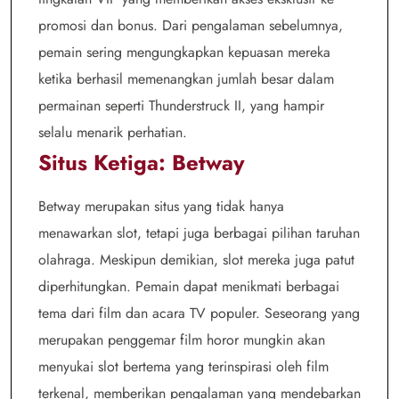
promosi dan bonus. Dari pengalaman sebelumnya,
pemain sering mengungkapkan kepuasan mereka
ketika berhasil memenangkan jumlah besar dalam
permainan seperti Thunderstruck II, yang hampir
selalu menarik perhatian.
Situs Ketiga: Betway
Betway merupakan situs yang tidak hanya
menawarkan slot, tetapi juga berbagai pilihan taruhan
olahraga. Meskipun demikian, slot mereka juga patut
diperhitungkan. Pemain dapat menikmati berbagai
tema dari film dan acara TV populer. Seseorang yang
merupakan penggemar film horor mungkin akan
menyukai slot bertema yang terinspirasi oleh film
terkenal, memberikan pengalaman yang mendebarkan