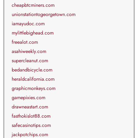
cheapbtcminers.com
unionstationtogeorgetown.com
iamayudoc.com
mylittlebighead.com
freealot.com
asahiweekly.com
supercleanut.com
bedandbicycle.com
heraldcalifornia.com
graphicmonkeys.com
gamepixies.com
drawneastart.com
fasthokislot88.com
safecasinotips.com
jackpotchips.com