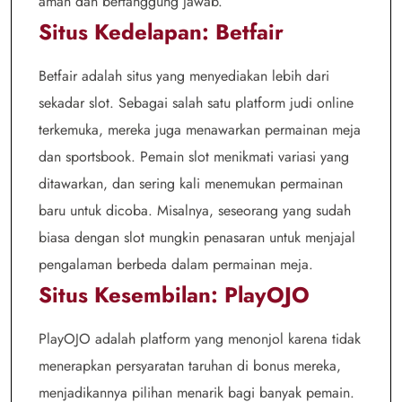
aman dan bertanggung jawab.
Situs Kedelapan: Betfair
Betfair adalah situs yang menyediakan lebih dari
sekadar slot. Sebagai salah satu platform judi online
terkemuka, mereka juga menawarkan permainan meja
dan sportsbook. Pemain slot menikmati variasi yang
ditawarkan, dan sering kali menemukan permainan
baru untuk dicoba. Misalnya, seseorang yang sudah
biasa dengan slot mungkin penasaran untuk menjajal
pengalaman berbeda dalam permainan meja.
Situs Kesembilan: PlayOJO
PlayOJO adalah platform yang menonjol karena tidak
menerapkan persyaratan taruhan di bonus mereka,
menjadikannya pilihan menarik bagi banyak pemain.