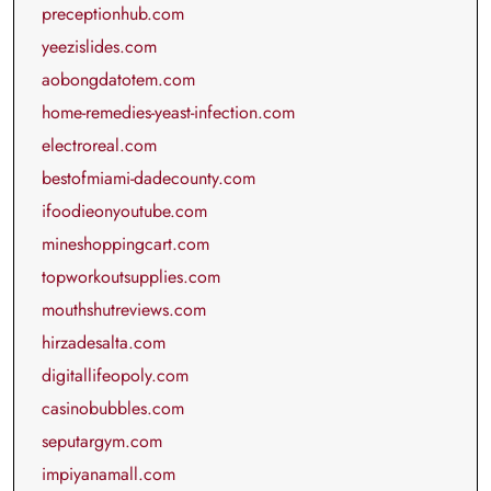
preceptionhub.com
yeezislides.com
aobongdatotem.com
home-remedies-yeast-infection.com
electroreal.com
bestofmiami-dadecounty.com
ifoodieonyoutube.com
mineshoppingcart.com
topworkoutsupplies.com
mouthshutreviews.com
hirzadesalta.com
digitallifeopoly.com
casinobubbles.com
seputargym.com
impiyanamall.com