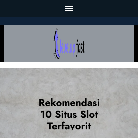
Skip
to
content
(Press
Enter)
Rekomendasi
10 Situs Slot
Terfavorit