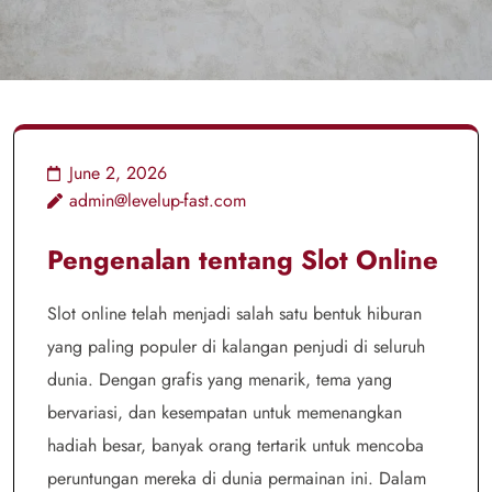
June 2, 2026
admin@levelup-fast.com
Pengenalan tentang Slot Online
Slot online telah menjadi salah satu bentuk hiburan
yang paling populer di kalangan penjudi di seluruh
dunia. Dengan grafis yang menarik, tema yang
bervariasi, dan kesempatan untuk memenangkan
hadiah besar, banyak orang tertarik untuk mencoba
peruntungan mereka di dunia permainan ini. Dalam