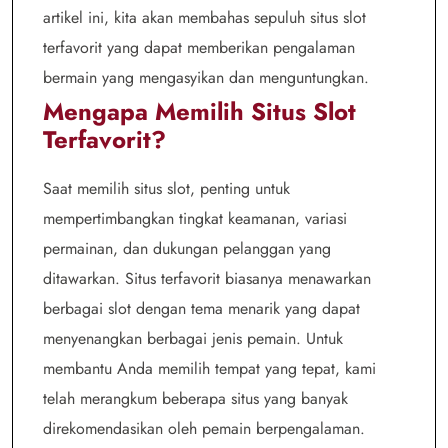
artikel ini, kita akan membahas sepuluh situs slot
terfavorit yang dapat memberikan pengalaman
bermain yang mengasyikan dan menguntungkan.
Mengapa Memilih Situs Slot
Terfavorit?
Saat memilih situs slot, penting untuk
mempertimbangkan tingkat keamanan, variasi
permainan, dan dukungan pelanggan yang
ditawarkan. Situs terfavorit biasanya menawarkan
berbagai slot dengan tema menarik yang dapat
menyenangkan berbagai jenis pemain. Untuk
membantu Anda memilih tempat yang tepat, kami
telah merangkum beberapa situs yang banyak
direkomendasikan oleh pemain berpengalaman.