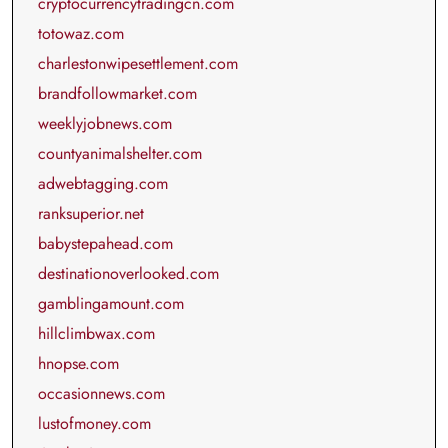
cryptocurrencytradingcn.com
totowaz.com
charlestonwipesettlement.com
brandfollowmarket.com
weeklyjobnews.com
countyanimalshelter.com
adwebtagging.com
ranksuperior.net
babystepahead.com
destinationoverlooked.com
gamblingamount.com
hillclimbwax.com
hnopse.com
occasionnews.com
lustofmoney.com