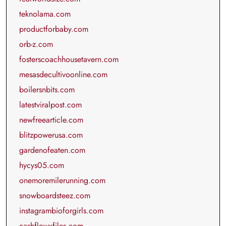
teknolama.com
productforbaby.com
orb-z.com
fosterscoachhousetavern.com
mesasdecultivoonline.com
boilersnbits.com
latestviralpost.com
newfreearticle.com
blitzpowerusa.com
gardenofeaten.com
hycys05.com
onemoremilerunning.com
snowboardsteez.com
instagrambioforgirls.com
cashflowxfiles.com