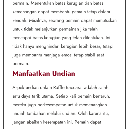
bermain. Menentukan batas kerugian dan batas
kemenangan dapat membantu pemain tetap dalam
kendali. Misalnya, seorang pemain dapat memutuskan
untuk tidak melanjutkan permainan jika telah
mencapai batas kerugian yang telah ditentukan. Ini
tidak hanya menghindari kerugian lebih besar, tetapi
juga membantu menjaga emosi tetap stabil saat
bermain.
Manfaatkan Undian
Aspek undian dalam Raffle Baccarat adalah salah
satu daya tarik utama. Setiap kali pemain bertaruh,
mereka juga berkesempatan untuk memenangkan
hadiah tambahan melalui undian. Oleh karena itu,
jangan abaikan kesempatan ini. Pemain dapat