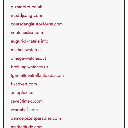
gizmobird.co.uk
mp3djsong.com
coursdanglaistoulouse.com
neptunuslex.com
auguri-di-natale.info
michelewatch.us
omega--watches.us
breitling-watches.us
tgarnettcentrallautoads.com
fixadvert.com
autopluz.co
save3time-c.com
vexonhcf.com
demos-pixelsparadise.com
mediatitude.com