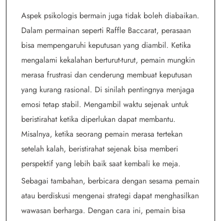
Aspek psikologis bermain juga tidak boleh diabaikan.
Dalam permainan seperti Raffle Baccarat, perasaan
bisa mempengaruhi keputusan yang diambil. Ketika
mengalami kekalahan berturut-turut, pemain mungkin
merasa frustrasi dan cenderung membuat keputusan
yang kurang rasional. Di sinilah pentingnya menjaga
emosi tetap stabil. Mengambil waktu sejenak untuk
beristirahat ketika diperlukan dapat membantu.
Misalnya, ketika seorang pemain merasa tertekan
setelah kalah, beristirahat sejenak bisa memberi
perspektif yang lebih baik saat kembali ke meja.
Sebagai tambahan, berbicara dengan sesama pemain
atau berdiskusi mengenai strategi dapat menghasilkan
wawasan berharga. Dengan cara ini, pemain bisa