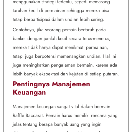
menggunakan strategi tertentu, seperti memasang
taruhan kecil di permainan sehingga mereka bisa
tetap berpartisipasi dalam undian lebih sering.
Contohnya, jika seorang pemain bertaruh pada
banker dengan jumlah kecil secara terus-menerus,
mereka tidak hanya dapat menikmati permainan,
tetapi juga berpotensi memenangkan undian. Hal ini
juga meningkatkan pengalaman bermain, karena ada
lebih banyak ekspektasi dan kejutan di setiap putaran.
Pentingnya Manajemen
Keuangan
Manajemen keuangan sangat vital dalam bermain
Raffle Baccarat. Pemain harus memiliki rencana yang
jelas tentang berapa banyak uang yang ingin