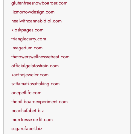
glutenfreesnowboarder.com
lizmorrowdesign.com
healwithcannabidiol.com
kioskpages.com
trianglecurry.com
imagedum.com
thetowerswellnessretreat.com
officialgelatostrain.com
kaethejeweler.com
sattamatkasattaking.com
onepetlife.com
thebillboardexperiment.com
beachufabet.biz
mon-tresse-de-lit.com
sugarufabet.biz