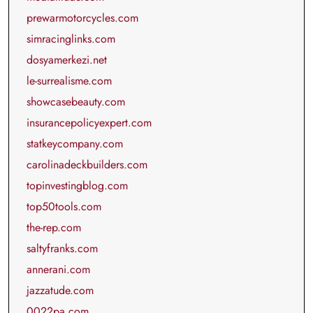
prewarmotorcycles.com
simracinglinks.com
dosyamerkezi.net
le-surrealisme.com
showcasebeauty.com
insurancepolicyexpert.com
statkeycompany.com
carolinadeckbuilders.com
topinvestingblog.com
top50tools.com
the-rep.com
saltyfranks.com
annerani.com
jazzatude.com
0022pa.com