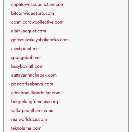
capetownacupuncture.com
bitcoinvideospro.com
cosmiccrowcollective.com
alain-jacquet.com
gotisouizakayabakeneko.com
meshpoint.me
spongebob.net
busyboxintl.com
auttayanratchapak.com
postcoffeebarva.com
elteatromilliondollar.com
burgerkingfranchise.org
vallarpadathamma.net
realworldsize.com
teknolama.com