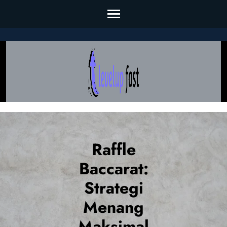
Skip
to
content
(Press
Enter)
Raffle
Baccarat:
Strategi
Menang
Maksimal