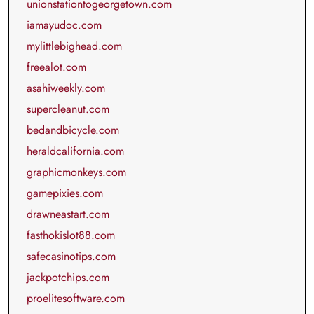
unionstationtogeorgetown.com
iamayudoc.com
mylittlebighead.com
freealot.com
asahiweekly.com
supercleanut.com
bedandbicycle.com
heraldcalifornia.com
graphicmonkeys.com
gamepixies.com
drawneastart.com
fasthokislot88.com
safecasinotips.com
jackpotchips.com
proelitesoftware.com