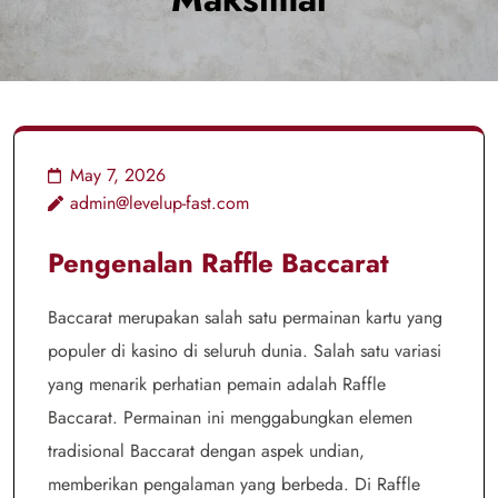
May 7, 2026
admin@levelup-fast.com
Pengenalan Raffle Baccarat
Baccarat merupakan salah satu permainan kartu yang
populer di kasino di seluruh dunia. Salah satu variasi
yang menarik perhatian pemain adalah Raffle
Baccarat. Permainan ini menggabungkan elemen
tradisional Baccarat dengan aspek undian,
memberikan pengalaman yang berbeda. Di Raffle