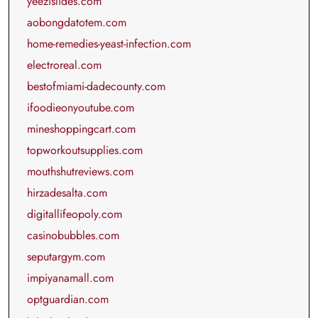
yeezislides.com
aobongdatotem.com
home-remedies-yeast-infection.com
electroreal.com
bestofmiami-dadecounty.com
ifoodieonyoutube.com
mineshoppingcart.com
topworkoutsupplies.com
mouthshutreviews.com
hirzadesalta.com
digitallifeopoly.com
casinobubbles.com
seputargym.com
impiyanamall.com
optguardian.com