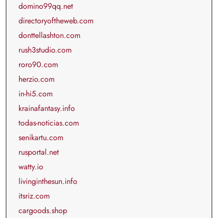
domino99qq.net
directoryoftheweb.com
donttellashton.com
rush3studio.com
roro90.com
herzio.com
in-hi5.com
krainafantasy.info
todas-noticias.com
senikartu.com
rusportal.net
watty.io
livinginthesun.info
itsriz.com
cargoods.shop