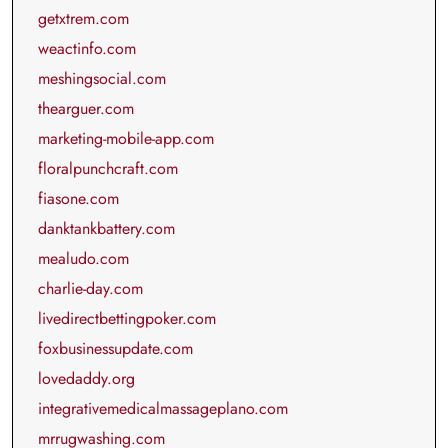
getxtrem.com
weactinfo.com
meshingsocial.com
thearguer.com
marketing-mobile-app.com
floralpunchcraft.com
fiasone.com
danktankbattery.com
mealudo.com
charlie-day.com
livedirectbettingpoker.com
foxbusinessupdate.com
lovedaddy.org
integrativemedicalmassageplano.com
mrrugwashing.com