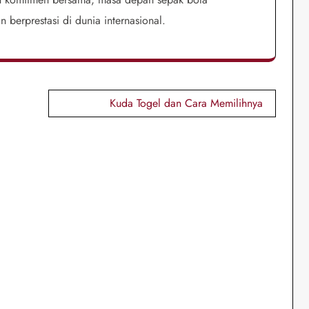
berprestasi di dunia internasional.
Kuda Togel dan Cara Memilihnya