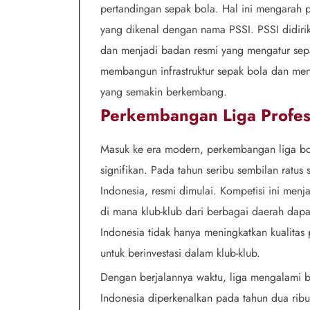
pertandingan sepak bola. Hal ini mengarah 
yang dikenal dengan nama PSSI. PSSI didiri
dan menjadi badan resmi yang mengatur sepa
membangun infrastruktur sepak bola dan meny
yang semakin berkembang.
Perkembangan Liga Profes
Masuk ke era modern, perkembangan liga bo
signifikan. Pada tahun seribu sembilan ratus 
Indonesia, resmi dimulai. Kompetisi ini men
di mana klub-klub dari berbagai daerah dapa
Indonesia tidak hanya meningkatkan kualitas 
untuk berinvestasi dalam klub-klub.
Dengan berjalannya waktu, liga mengalami 
Indonesia diperkenalkan pada tahun dua ribu