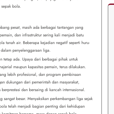
 sepak bola.
embang pesat, masih ada berbagai tantangan yang
emain, dan infrastruktur sering kali menjadi batu
tanah air. Beberapa kejadian negatif seperti huru-
 dalam penyelenggaraan liga.
n tetap ada. Upaya dari berbagai pihak untuk
anajerial maupun kapasitas pemain, terus dilakukan.
yang lebih profesional, dan program pembinaan
an dukungan dari pemerintah dan masyarakat,
 berprestasi dan bersaing di kancah internasional.
ng sangat besar. Menyaksikan perkembangan liga sejak
bola telah menjadi bagian penting dari kehidupan
an komitmen bersama, masa depan sepak bola