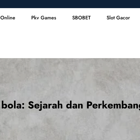
 Online
Pkv Games
SBOBET
Slot Gacor
a bola: Sejarah dan Perkemba