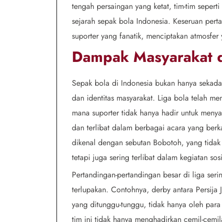
tengah persaingan yang ketat, tim-tim sepert
sejarah sepak bola Indonesia. Keseruan perta
suporter yang fanatik, menciptakan atmosfer 
Dampak Masyarakat 
Sepak bola di Indonesia bukan hanya sekada
dan identitas masyarakat. Liga bola telah me
mana suporter tidak hanya hadir untuk menyak
dan terlibat dalam berbagai acara yang berk
dikenal dengan sebutan Bobotoh, yang tidak
tetapi juga sering terlibat dalam kegiatan sos
Pertandingan-pertandingan besar di liga ser
terlupakan. Contohnya, derby antara Persija
yang ditunggu-tunggu, tidak hanya oleh para 
tim ini tidak hanya menghadirkan cemil-cemi