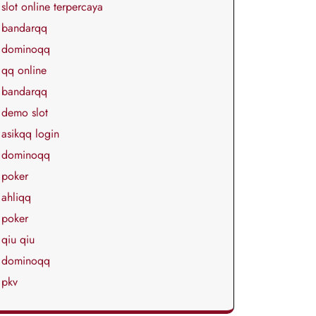
slot online terpercaya
bandarqq
dominoqq
qq online
bandarqq
demo slot
asikqq login
dominoqq
poker
ahliqq
poker
qiu qiu
dominoqq
pkv