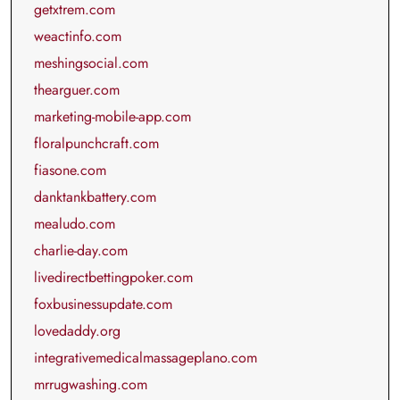
getxtrem.com
weactinfo.com
meshingsocial.com
thearguer.com
marketing-mobile-app.com
floralpunchcraft.com
fiasone.com
danktankbattery.com
mealudo.com
charlie-day.com
livedirectbettingpoker.com
foxbusinessupdate.com
lovedaddy.org
integrativemedicalmassageplano.com
mrrugwashing.com