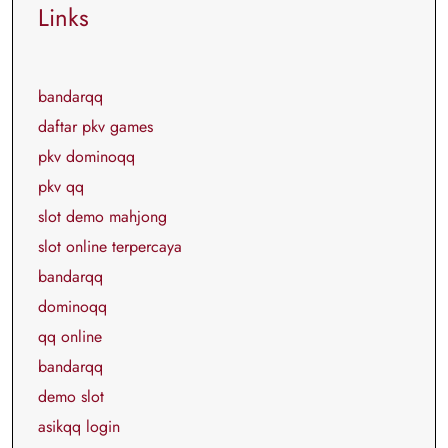
Links
bandarqq
daftar pkv games
pkv dominoqq
pkv qq
slot demo mahjong
slot online terpercaya
bandarqq
dominoqq
qq online
bandarqq
demo slot
asikqq login