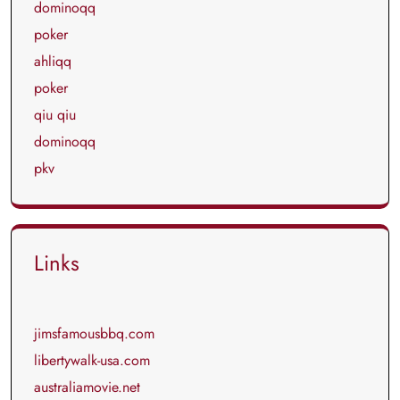
dominoqq
poker
ahliqq
poker
qiu qiu
dominoqq
pkv
Links
jimsfamousbbq.com
libertywalk-usa.com
australiamovie.net