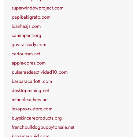
superwindowproject.com
papibakigrafo.com
icanhazjs.com
canimpact.org
goviralstudy.com
cartourism.net
apple-cores.com
pulserasdeactividad10.com
barbaracarlotti.com
desktopmining.net
inthebleachers.net
lexapro-rx-store.com
buyskincareproducts.org
frenchbulldogpuppyforsale.net
kogamasquid.com