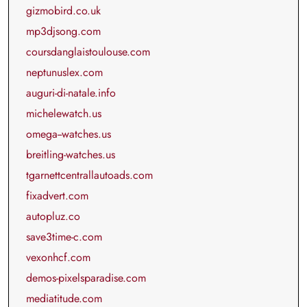
gizmobird.co.uk
mp3djsong.com
coursdanglaistoulouse.com
neptunuslex.com
auguri-di-natale.info
michelewatch.us
omega--watches.us
breitling-watches.us
tgarnettcentrallautoads.com
fixadvert.com
autopluz.co
save3time-c.com
vexonhcf.com
demos-pixelsparadise.com
mediatitude.com