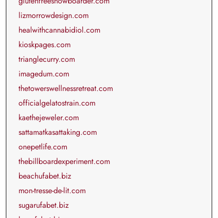
glutenfreesnowboarder.com
lizmorrowdesign.com
healwithcannabidiol.com
kioskpages.com
trianglecurry.com
imagedum.com
thetowerswellnessretreat.com
officialgelatostrain.com
kaethejeweler.com
sattamatkasattaking.com
onepetlife.com
thebillboardexperiment.com
beachufabet.biz
mon-tresse-de-lit.com
sugarufabet.biz