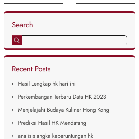
Search
Recent Posts
Hasil Lengkap hk hari ini
Perkembangan Terbaru Data HK 2023
Menjelajahi Budaya Kuliner Hong Kong
Prediksi Hasil HK Mendatang
analisis angka keberuntungan hk