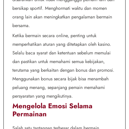
bersikap sportif. Menghormati waktu dan momen
orang lain akan meningkatkan pengalaman bermain
bersama.
Ketika bermain secara online, penting untuk
memperhatikan aturan yang ditetapkan oleh kasino.
Selalu baca syarat dan ketentuan sebelum memulai
dan pastikan untuk memahami semua kebijakan,
terutama yang berkaitan dengan bonus dan promosi.
Menggunakan bonus secara bijak bisa menambah
peluang menang, sepanjang pemain memahami
persyaratan yang mengikutinya.
Mengelola Emosi Selama
Permainan
Salah satu tantangan terbesar dalam bermain