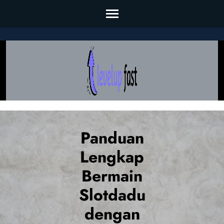
Skip
to
content
(Press
Enter)
Panduan
Lengkap
Bermain
Slotdadu
dengan