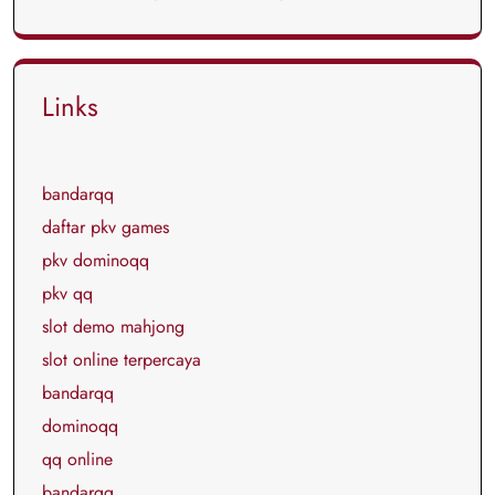
Links
bandarqq
daftar pkv games
pkv dominoqq
pkv qq
slot demo mahjong
slot online terpercaya
bandarqq
dominoqq
qq online
bandarqq