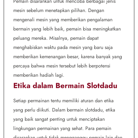
Pemain disarankan untuk mencoba berbagai jenis
mesin sebelum menetapkan pilihan. Dengan
mengenali mesin yang memberikan pengalaman
bermain yang lebih baik, pemain bisa meningkatkan
peluang mereka. Misalnya, pemain dapat
menghabiskan waktu pada mesin yang baru saja
memberikan kemenangan besar, karena banyak yang
percaya bahwa mesin tersebut lebih berpotensi
memberikan hadiah lagi.
Etika dalam Bermain Slotdadu
Setiap permainan tentu memiliki aturan dan etika
yang perlu diikuti. Dalam bermain slotdadu, etika
yang baik sangat penting untuk menciptakan
lingkungan permainan yang sehat. Para pemain
disarankan untuk tidak mengganggu pemain lain dan