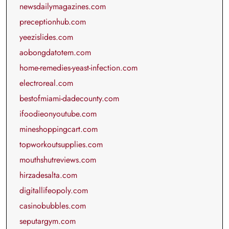
newsdailymagazines.com
preceptionhub.com
yeezislides.com
aobongdatotem.com
home-remedies-yeast-infection.com
electroreal.com
bestofmiami-dadecounty.com
ifoodieonyoutube.com
mineshoppingcart.com
topworkoutsupplies.com
mouthshutreviews.com
hirzadesalta.com
digitallifeopoly.com
casinobubbles.com
seputargym.com