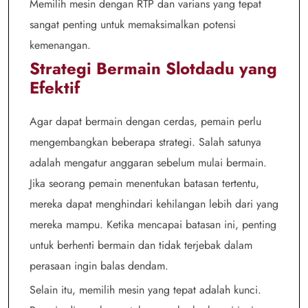
Memilih mesin dengan RTP dan varians yang tepat
sangat penting untuk memaksimalkan potensi
kemenangan.
Strategi Bermain Slotdadu yang
Efektif
Agar dapat bermain dengan cerdas, pemain perlu
mengembangkan beberapa strategi. Salah satunya
adalah mengatur anggaran sebelum mulai bermain.
Jika seorang pemain menentukan batasan tertentu,
mereka dapat menghindari kehilangan lebih dari yang
mereka mampu. Ketika mencapai batasan ini, penting
untuk berhenti bermain dan tidak terjebak dalam
perasaan ingin balas dendam.
Selain itu, memilih mesin yang tepat adalah kunci.