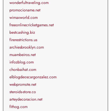
wonderfultraveling.com
promocioname.net
wimaxworld.com
freeonlinecricketgames.net
bestcashing.biz
firerestrictions.us
archiesbrooklyn.com
muambeiros.net
infozblog.com
chonbaihat.com
elblogdeoscargonzalez.com
webpromote.net
steroids-store.co
arteydecoracion.net
fithog.com