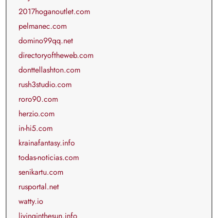
2017hoganoutlet.com
pelmanec.com
domino99qq.net
directoryoftheweb.com
donttellashton.com
rush3studio.com
roro90.com
herzio.com
in-hi5.com
krainafantasy.info
todas-noticias.com
senikartu.com
rusportal.net
watty.io
livinginthesun.info