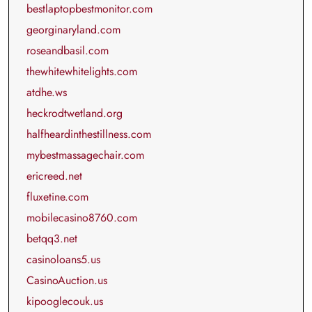
bestlaptopbestmonitor.com
georginaryland.com
roseandbasil.com
thewhitewhitelights.com
atdhe.ws
heckrodtwetland.org
halfheardinthestillness.com
mybestmassagechair.com
ericreed.net
fluxetine.com
mobilecasino8760.com
betqq3.net
casinoloans5.us
CasinoAuction.us
kipooglecouk.us