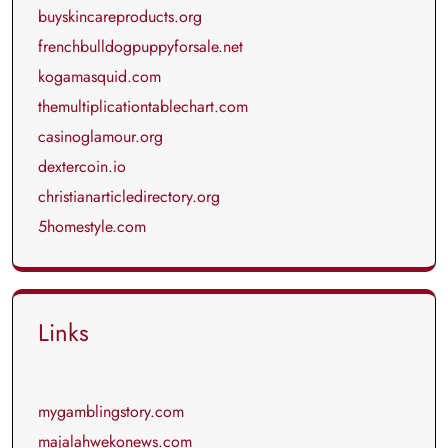
buyskincareproducts.org
frenchbulldogpuppyforsale.net
kogamasquid.com
themultiplicationtablechart.com
casinoglamour.org
dextercoin.io
christianarticledirectory.org
5homestyle.com
Links
mygamblingstory.com
majalahwekonews.com