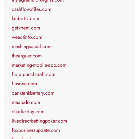
cashflowxfiles.com
kmbb10.com
getxtrem.com
weactinfo.com
meshingsocial.com
thearguer.com
marketing-mobile-app.com
floralpunchcraft.com
fiasone.com
danktankbattery.com
mealudo.com
charlie-day.com
livedirectbettingpoker.com
foxbusinessupdate.com