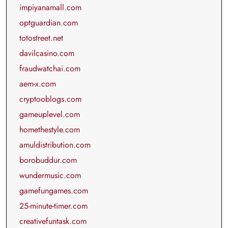
impiyanamall.com
optguardian.com
totostreet.net
davilcasino.com
fraudwatchai.com
aem-x.com
cryptooblogs.com
gameuplevel.com
homethestyle.com
amuldistribution.com
borobuddur.com
wundermusic.com
gamefungames.com
25-minute-timer.com
creativefuntask.com