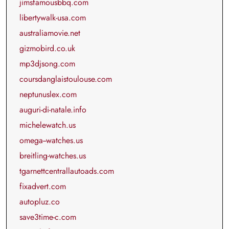
jimsfamousbbq.com
libertywalk-usa.com
australiamovie.net
gizmobird.co.uk
mp3djsong.com
coursdanglaistoulouse.com
neptunuslex.com
auguri-di-natale.info
michelewatch.us
omega--watches.us
breitling-watches.us
tgarnettcentrallautoads.com
fixadvert.com
autopluz.co
save3time-c.com