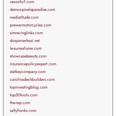
vexonhcf.com
demos-pixelsparadise.com
mediatitude.com
prewarmotorcycles.com
simracinglinks.com
dosyamerkezi.net
le-surrealisme.com
showcasebeauty.com
insurancepolicyexpert.com
statkeycompany.com
carolinadeckbuilders.com
topinvestingblog.com
top50tools.com
the-rep.com
saltyfranks.com