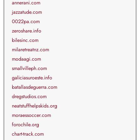
annerani.com
jazzatude.com
0022pa.com
zeroshare.info
bilesinc.com
milaretreatnz.com
modaagi.com
smallvilleph.com
galiciasuroeste.info
batallasdeguerra.com
dregstudios.com
neatstuffhelpskids.org
moraessoccer.com
forochile.org
chart-track.com