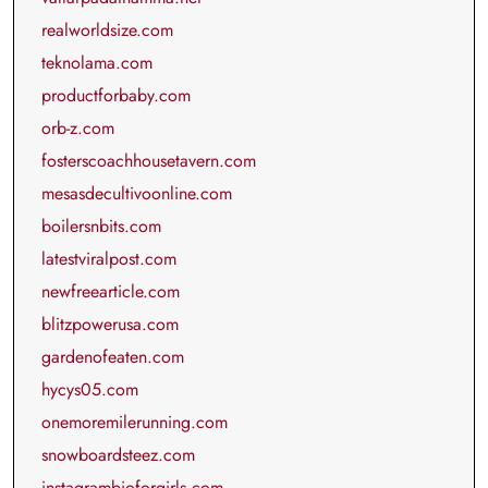
realworldsize.com
teknolama.com
productforbaby.com
orb-z.com
fosterscoachhousetavern.com
mesasdecultivoonline.com
boilersnbits.com
latestviralpost.com
newfreearticle.com
blitzpowerusa.com
gardenofeaten.com
hycys05.com
onemoremilerunning.com
snowboardsteez.com
instagrambioforgirls.com