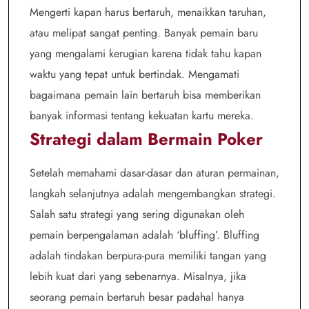
Mengerti kapan harus bertaruh, menaikkan taruhan,
atau melipat sangat penting. Banyak pemain baru
yang mengalami kerugian karena tidak tahu kapan
waktu yang tepat untuk bertindak. Mengamati
bagaimana pemain lain bertaruh bisa memberikan
banyak informasi tentang kekuatan kartu mereka.
Strategi dalam Bermain Poker
Setelah memahami dasar-dasar dan aturan permainan,
langkah selanjutnya adalah mengembangkan strategi.
Salah satu strategi yang sering digunakan oleh
pemain berpengalaman adalah ‘bluffing’. Bluffing
adalah tindakan berpura-pura memiliki tangan yang
lebih kuat dari yang sebenarnya. Misalnya, jika
seorang pemain bertaruh besar padahal hanya