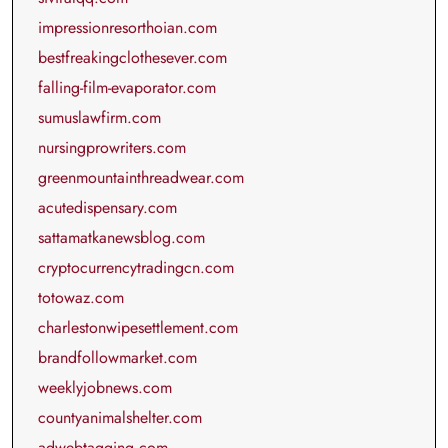
impressionresorthoian.com
bestfreakingclothesever.com
falling-film-evaporator.com
sumuslawfirm.com
nursingprowriters.com
greenmountainthreadwear.com
acutedispensary.com
sattamatkanewsblog.com
cryptocurrencytradingcn.com
totowaz.com
charlestonwipesettlement.com
brandfollowmarket.com
weeklyjobnews.com
countyanimalshelter.com
adwebtagging.com