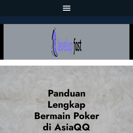
Skip
to
content
(Press
Enter)
Panduan
Lengkap
Bermain Poker
di AsiaQQ