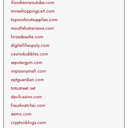
ifoodieonyoutube.com
mineshoppingcart.com
topworkoutsupplies.com
mouthshutreviews.com
hirzadesalta.com
digitallifeopoly.com
casinobubbles.com
seputargym.com
impiyanamall.com
optguardian.com
totostreet.net
davilcasino.com
fraudwatchai.com
aem-x.com
cryptooblogs.com