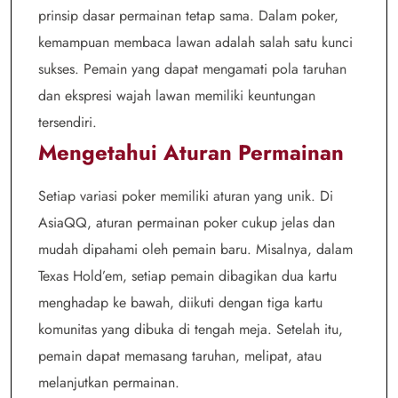
prinsip dasar permainan tetap sama. Dalam poker,
kemampuan membaca lawan adalah salah satu kunci
sukses. Pemain yang dapat mengamati pola taruhan
dan ekspresi wajah lawan memiliki keuntungan
tersendiri.
Mengetahui Aturan Permainan
Setiap variasi poker memiliki aturan yang unik. Di
AsiaQQ, aturan permainan poker cukup jelas dan
mudah dipahami oleh pemain baru. Misalnya, dalam
Texas Hold’em, setiap pemain dibagikan dua kartu
menghadap ke bawah, diikuti dengan tiga kartu
komunitas yang dibuka di tengah meja. Setelah itu,
pemain dapat memasang taruhan, melipat, atau
melanjutkan permainan.