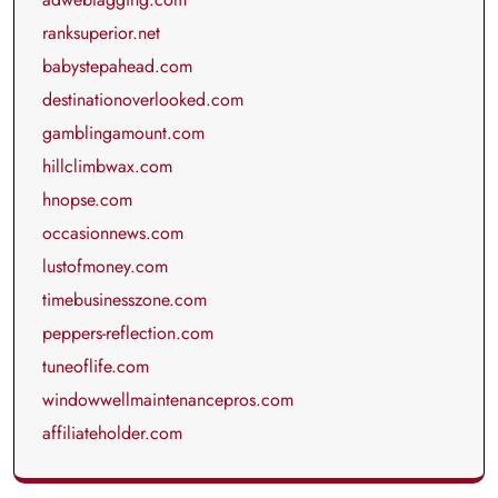
ranksuperior.net
babystepahead.com
destinationoverlooked.com
gamblingamount.com
hillclimbwax.com
hnopse.com
occasionnews.com
lustofmoney.com
timebusinesszone.com
peppers-reflection.com
tuneoflife.com
windowwellmaintenancepros.com
affiliateholder.com