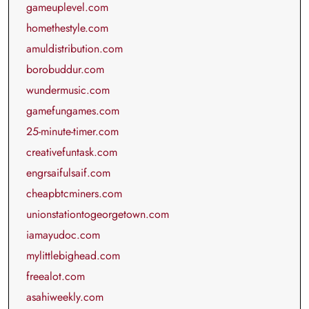
gameuplevel.com
homethestyle.com
amuldistribution.com
borobuddur.com
wundermusic.com
gamefungames.com
25-minute-timer.com
creativefuntask.com
engrsaifulsaif.com
cheapbtcminers.com
unionstationtogeorgetown.com
iamayudoc.com
mylittlebighead.com
freealot.com
asahiweekly.com