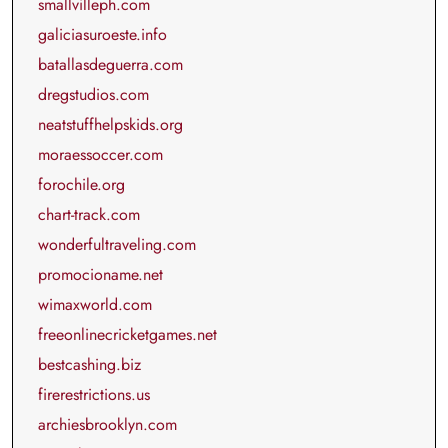
smallvilleph.com
galiciasuroeste.info
batallasdeguerra.com
dregstudios.com
neatstuffhelpskids.org
moraessoccer.com
forochile.org
chart-track.com
wonderfultraveling.com
promocioname.net
wimaxworld.com
freeonlinecricketgames.net
bestcashing.biz
firerestrictions.us
archiesbrooklyn.com