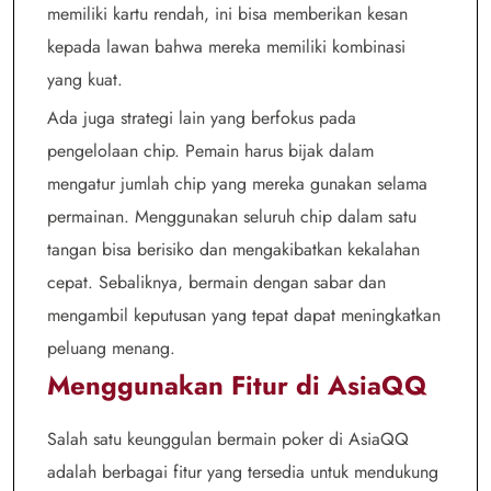
memiliki kartu rendah, ini bisa memberikan kesan
kepada lawan bahwa mereka memiliki kombinasi
yang kuat.
Ada juga strategi lain yang berfokus pada
pengelolaan chip. Pemain harus bijak dalam
mengatur jumlah chip yang mereka gunakan selama
permainan. Menggunakan seluruh chip dalam satu
tangan bisa berisiko dan mengakibatkan kekalahan
cepat. Sebaliknya, bermain dengan sabar dan
mengambil keputusan yang tepat dapat meningkatkan
peluang menang.
Menggunakan Fitur di AsiaQQ
Salah satu keunggulan bermain poker di AsiaQQ
adalah berbagai fitur yang tersedia untuk mendukung