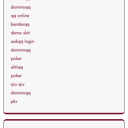
dominoqq
qq online
bandarqq
demo slot
asikqq login
dominoqq
poker
ahliqq
poker
qiu qiu
dominoqq
pkv