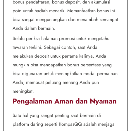
bonus pendaftaran, bonus deposit, dan akumulasi
poin untuk hadiah menarik. Memanfaatkan bonus ini
bisa sangat menguntungkan dan menambah semangat
Anda dalam bermain.
Selalu periksa halaman promosi untuk mengetahui
tawaran terkini. Sebagai contoh, saat Anda
melakukan deposit untuk pertama kalinya, Anda
mungkin bisa mendapatkan bonus persentase yang
bisa digunakan untuk meningkatkan modal permainan
Anda, membuat peluang menang Anda pun
meningkat.
Pengalaman Aman dan Nyaman
Satu hal yang sangat penting saat bermain di
platform daring seperti KompasQQ adalah menjaga