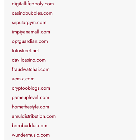
digitallifeopoly.com
casinobubbles.com
seputargym.com
impiyanamall.com
optguardian.com
totostreet.net
davilcasino.com
fraudwatchai.com
aem-x.com
cryptooblogs.com
gameuplevel.com
homethestyle.com
amuldistribution.com
borobuddur.com
wundermusic.com