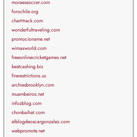
moraessoccer.com
forochile.org
chart-track.com
wonderfultraveling.com
promocioname.net
wimaxworld.com
freeonlinecricketgames.net
bestcashing.biz
firerestrictions.us
archiesbrooklyn.com
muambeiros.net
infozblog.com
chonbaihat.com
elblogdeoscargonzalez.com
webpromote.net