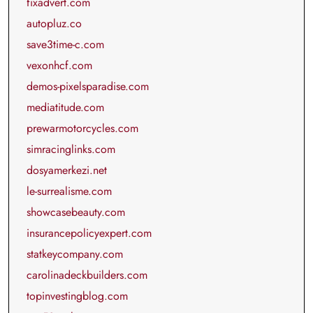
fixadvert.com
autopluz.co
save3time-c.com
vexonhcf.com
demos-pixelsparadise.com
mediatitude.com
prewarmotorcycles.com
simracinglinks.com
dosyamerkezi.net
le-surrealisme.com
showcasebeauty.com
insurancepolicyexpert.com
statkeycompany.com
carolinadeckbuilders.com
topinvestingblog.com