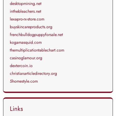
desktopmining.net
inthebleachers.net
lexapro-rx-store.com
buyskincareproducts.org
frenchbulldogpuppyforsale.net
kogamasquid.com
themultiplicationtablechart.com
casinoglamour.org
dextercoin.io
christianarticledirectory.org
5homestyle.com
Links