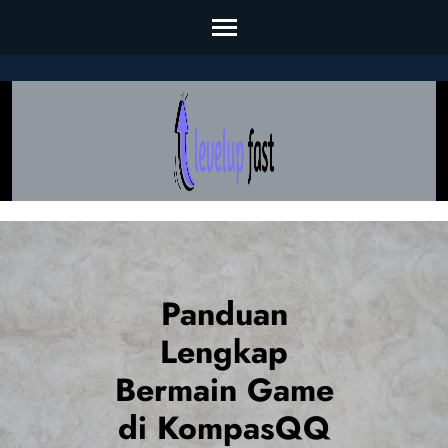
Skip
to
content
(Press
Enter)
Panduan
Lengkap
Bermain Game
di KompasQQ