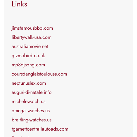
Links
jimsfamousbbq.com
libertywalk-usa.com
australiamovie.net
gizmobird.co.uk
mp3djsong.com
coursdanglaistoulouse.com
neptunuslex.com
auguri-di-natale.info
michelewatch.us
omega--watches.us
breitling-watches.us
tgarnettcentrallautoads.com