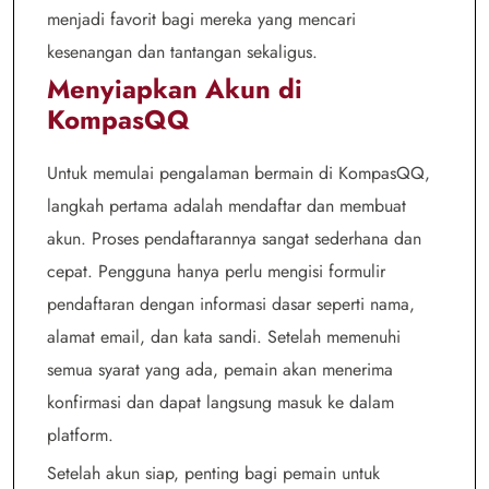
menjadi favorit bagi mereka yang mencari
kesenangan dan tantangan sekaligus.
Menyiapkan Akun di
KompasQQ
Untuk memulai pengalaman bermain di KompasQQ,
langkah pertama adalah mendaftar dan membuat
akun. Proses pendaftarannya sangat sederhana dan
cepat. Pengguna hanya perlu mengisi formulir
pendaftaran dengan informasi dasar seperti nama,
alamat email, dan kata sandi. Setelah memenuhi
semua syarat yang ada, pemain akan menerima
konfirmasi dan dapat langsung masuk ke dalam
platform.
Setelah akun siap, penting bagi pemain untuk