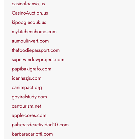
casinoloans5.us
CasinoAuction.us
kipooglecouk.us
mykitchennhome.com
aumoulinvert.com
thefoodiepassport.com
superwindowproject.com
papibakigrafo.com
icanhazjs.com
canimpact.org
goviralstudy.com
cartourism.net
apple-cores.com
pulserasdeactividad10.com
barbaracarlotti.com