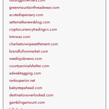
nursingprowriters.com
greenmountainthreadwear.com
acutedispensary.com
sattamatkanewsblog.com
cryptocurrencytradingcn.com
totowaz.com
charlestonwipesettlement.com
brandfollowmarket.com
weeklyjobnews.com
countyanimalshelter.com
adwebtagging.com
ranksuperior.net
babystepahead.com
destinationoverlooked.com
gamblingamount.com