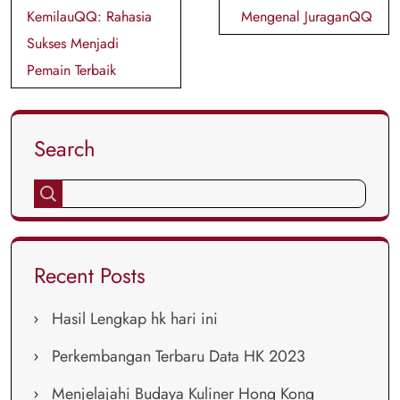
Post
KemilauQQ: Rahasia
Mengenal JuraganQQ
navigation
Sukses Menjadi
Pemain Terbaik
Search
Recent Posts
Hasil Lengkap hk hari ini
Perkembangan Terbaru Data HK 2023
Menjelajahi Budaya Kuliner Hong Kong