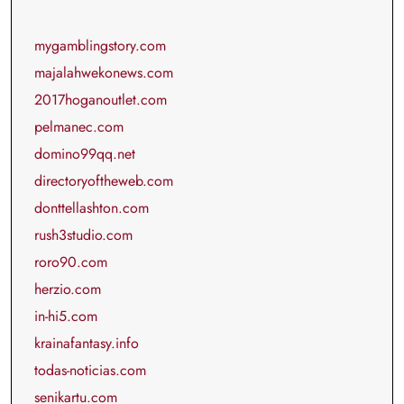
mygamblingstory.com
majalahwekonews.com
2017hoganoutlet.com
pelmanec.com
domino99qq.net
directoryoftheweb.com
donttellashton.com
rush3studio.com
roro90.com
herzio.com
in-hi5.com
krainafantasy.info
todas-noticias.com
senikartu.com