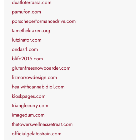
duatloterrassa.com
pamufon.com
porscheperformancedrive.com
tamethekraken.org
lutzinator.com
ondasrl.com
blife2016.com
glutenfreesnowboarder.com
lizmorrowdesign.com
healwithcannabidiol.com
kioskpages.com
trianglecurry.com
imagedum.com
thetowerswellnessretreat.com
officialgelatostrain.com