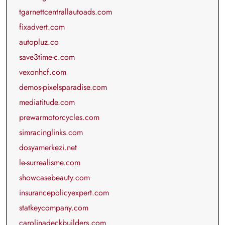
tgarnettcentrallautoads.com
fixadvert.com
autopluz.co
save3time-c.com
vexonhcf.com
demos-pixelsparadise.com
mediatitude.com
prewarmotorcycles.com
simracinglinks.com
dosyamerkezi.net
le-surrealisme.com
showcasebeauty.com
insurancepolicyexpert.com
statkeycompany.com
carolinadeckbuilders.com