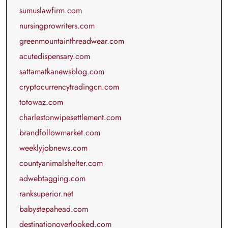
sumuslawfirm.com
nursingprowriters.com
greenmountainthreadwear.com
acutedispensary.com
sattamatkanewsblog.com
cryptocurrencytradingcn.com
totowaz.com
charlestonwipesettlement.com
brandfollowmarket.com
weeklyjobnews.com
countyanimalshelter.com
adwebtagging.com
ranksuperior.net
babystepahead.com
destinationoverlooked.com