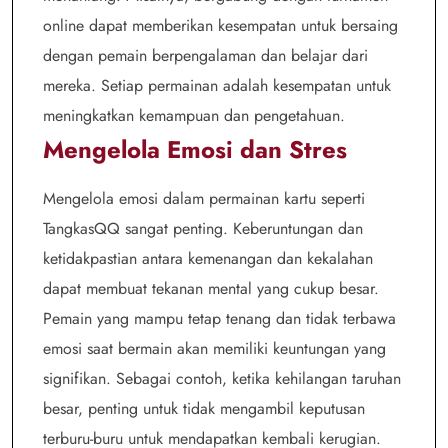
online dapat memberikan kesempatan untuk bersaing
dengan pemain berpengalaman dan belajar dari
mereka. Setiap permainan adalah kesempatan untuk
meningkatkan kemampuan dan pengetahuan.
Mengelola Emosi dan Stres
Mengelola emosi dalam permainan kartu seperti
TangkasQQ sangat penting. Keberuntungan dan
ketidakpastian antara kemenangan dan kekalahan
dapat membuat tekanan mental yang cukup besar.
Pemain yang mampu tetap tenang dan tidak terbawa
emosi saat bermain akan memiliki keuntungan yang
signifikan. Sebagai contoh, ketika kehilangan taruhan
besar, penting untuk tidak mengambil keputusan
terburu-buru untuk mendapatkan kembali kerugian.