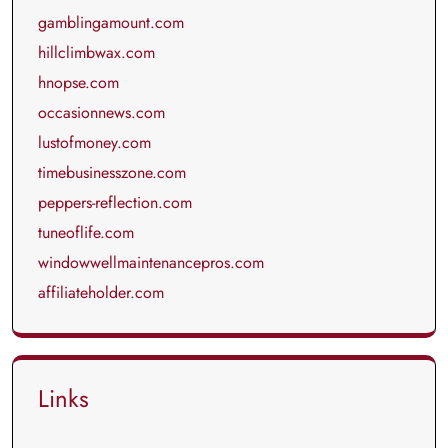
gamblingamount.com
hillclimbwax.com
hnopse.com
occasionnews.com
lustofmoney.com
timebusinesszone.com
peppers-reflection.com
tuneoflife.com
windowwellmaintenancepros.com
affiliateholder.com
Links