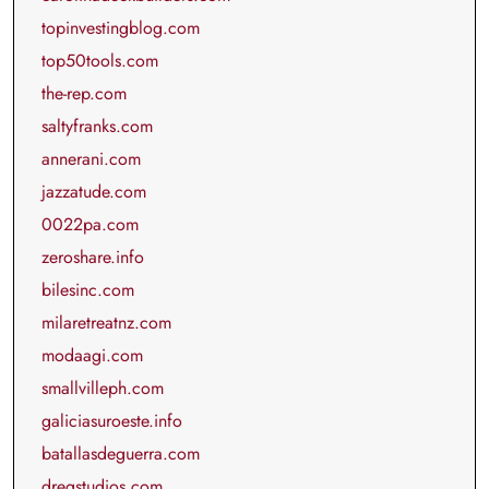
topinvestingblog.com
top50tools.com
the-rep.com
saltyfranks.com
annerani.com
jazzatude.com
0022pa.com
zeroshare.info
bilesinc.com
milaretreatnz.com
modaagi.com
smallvilleph.com
galiciasuroeste.info
batallasdeguerra.com
dregstudios.com