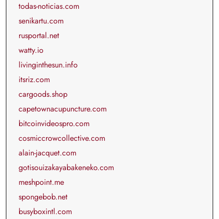
todas-noticias.com
senikartu.com
rusportal.net
watty.io
livinginthesun.info
itsriz.com
cargoods.shop
capetownacupuncture.com
bitcoinvideospro.com
cosmiccrowcollective.com
alain-jacquet.com
gotisouizakayabakeneko.com
meshpoint.me
spongebob.net
busyboxintl.com