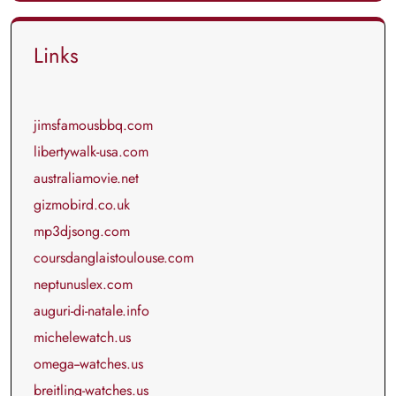
Links
jimsfamousbbq.com
libertywalk-usa.com
australiamovie.net
gizmobird.co.uk
mp3djsong.com
coursdanglaistoulouse.com
neptunuslex.com
auguri-di-natale.info
michelewatch.us
omega--watches.us
breitling-watches.us