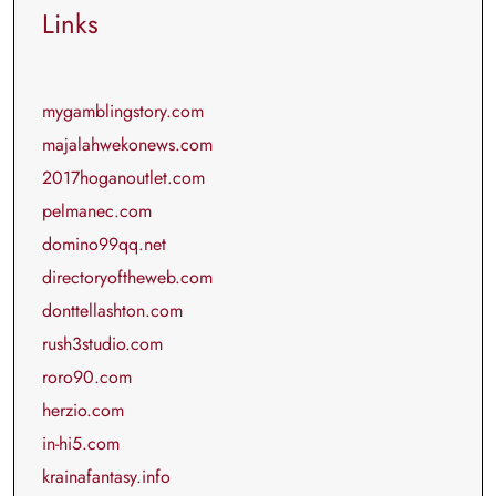
Links
mygamblingstory.com
majalahwekonews.com
2017hoganoutlet.com
pelmanec.com
domino99qq.net
directoryoftheweb.com
donttellashton.com
rush3studio.com
roro90.com
herzio.com
in-hi5.com
krainafantasy.info