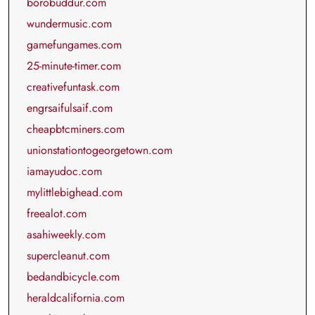
borobuddur.com
wundermusic.com
gamefungames.com
25-minute-timer.com
creativefuntask.com
engrsaifulsaif.com
cheapbtcminers.com
unionstationtogeorgetown.com
iamayudoc.com
mylittlebighead.com
freealot.com
asahiweekly.com
supercleanut.com
bedandbicycle.com
heraldcalifornia.com