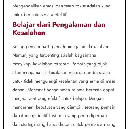
Mengendalikan emosi dan tetap fokus adalah kunci
untuk bermain secara efektif.
Belajar dari Pengalaman dan
Kesalahan
Setiap pemain pasti pernah mengalami kekalahan.
Namun, yang terpenting adalah bagaimana
menyikapi kekalahan tersebut. Pemain yang bijak
akan menganalisis kesalahan mereka dan berusaha
untuk tidak mengulangi kesalahan yang sama di masa
depan. Mencatat pengalaman selama bermain dapat
menjadi alat yang efektif untuk belajar. Dengan
mencermati keputusan yang diambil, seorang pemain
dapat mengidentifikasi pola yang perlu diperbaiki
dan strategi yang harus diubah untuk permainan yang