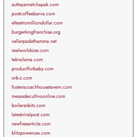
auttayanratchapak.com
postcoffeebarva.com
elteatromilliondollar.com
burgerkingfranchise.org
vallarpadathamma.net
realworldsize.com
teknolama.com
productforbaby.com
orb-z.com
fosterscoachhousetavern.com
mesasdecultivoonline.com
boilersnbits.com
latestviralpost.com
newfreearticle.com
blitzpowerusa.com