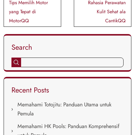
Post
Tips Memilih Motor
Rahasia Perawatan
navigation
yang Tepat di
Kulit Sehat ala
MotorQQ
CantikQQ
Search
Recent Posts
Memahami Totojitu: Panduan Utama untuk
Pemula
Memahami HK Pools: Panduan Komprehensif