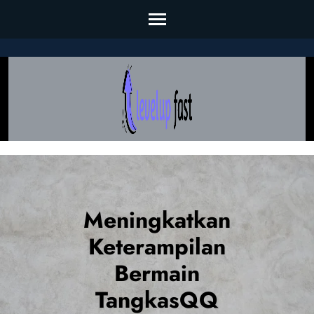
Skip
to
content
(Press
Enter)
Meningkatkan
Keterampilan
Bermain
TangkasQQ