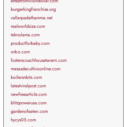
elteatromilliondollar.com
burgerkingfranchise.org
vallarpadathamma.net
realworldsize.com
teknolama.com
productforbaby.com
orb-z.com
fosterscoachhousetavern.com
mesasdecultivoonline.com
boilersnbits.com
latestviralpost.com
newfreearticle.com
blitzpowerusa.com
gardenofeaten.com
hycys05.com