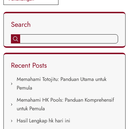
Search
Recent Posts
Memahami Totojitu: Panduan Utama untuk
Pemula
Memahami HK Pools: Panduan Komprehensif
untuk Pemula
Hasil Lengkap hk hari ini