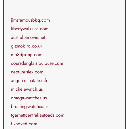
jimsfamousbbq.com
libertywalk-usa.com
australiamovie.net
gizmobird.co.uk
mp3djsong.com
coursdanglaistoulouse.com
neptunuslex.com
auguri-di-natale.info
michelewatch.us
omega--watches.us
breitling-watches.us
tgarnettcentrallautoads.com
fixadvert.com