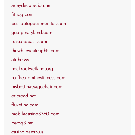
arteydecoracion.net
fithog.com
bestlaptopbestmonitor.com
georginaryland.com
roseandbasil.com
thewhitewhitelights.com
atdhe.ws
heckrodtwetland.org
halfheardinthestillness.com
mybestmassagechair.com
ericreed.net
fluxetine.com
mobilecasino8760.com
betqq3.net
casinoloans5.us