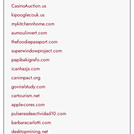
CasinoAuction.us
kipooglecouk.us
mykitchennhome.com
aumoulinvert.com
thefoodiepassport.com
superwindowproject.com
papibakigrafo.com
icanhazjs.com
canimpact.org
goviralstudy.com
cartourism.net
apple-cores.com
pulserasdeactividad10.com
barbaracarlotti.com
desktopmining.net