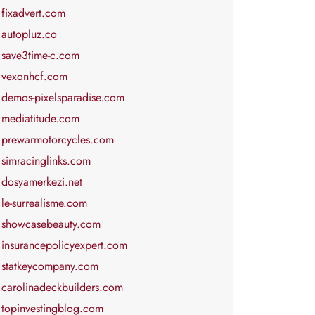
fixadvert.com
autopluz.co
save3time-c.com
vexonhcf.com
demos-pixelsparadise.com
mediatitude.com
prewarmotorcycles.com
simracinglinks.com
dosyamerkezi.net
le-surrealisme.com
showcasebeauty.com
insurancepolicyexpert.com
statkeycompany.com
carolinadeckbuilders.com
topinvestingblog.com