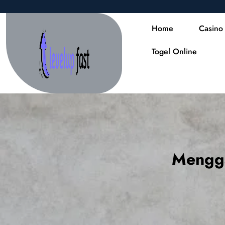
Skip
to
Home
Casino
content
Togel Online
(Press
Enter)
Mengga