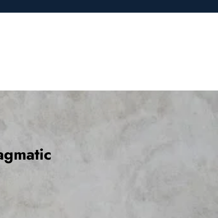
agmatic