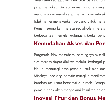
Salah satu keunggulan mencolok dari slot onl
yang memukau. Setiap permainan dirancang d
menghasilkan visual yang menarik dan intera
tidak hanya menawarkan peluang untuk menan
Pemain sering kali merasa seolah-olah mere
berbeda saat memutar gulungan, berkat pen
Kemudahan Akses dan Perm
Pragmatic Play memahami pentingnya aksesib
slot mereka dapat diakses melalui berbagai 
Hal ini memungkinkan pemain untuk menikmati
Misalnya, seorang pemain mungkin menikmat
bandara atau saat bersantai di rumah. Deng
pemain tidak akan mengalami kesulitan dalam
Inovasi Fitur dan Bonus M