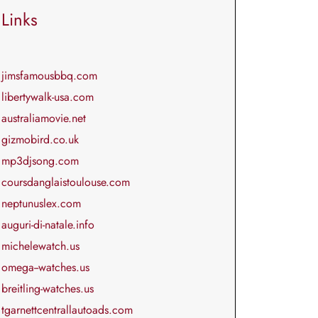
Links
jimsfamousbbq.com
libertywalk-usa.com
australiamovie.net
gizmobird.co.uk
mp3djsong.com
coursdanglaistoulouse.com
neptunuslex.com
auguri-di-natale.info
michelewatch.us
omega--watches.us
breitling-watches.us
tgarnettcentrallautoads.com