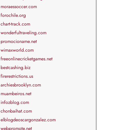
moraessoccer.com
forochile.org
chart-track.com
wonderfultraveling.com
promocioname.net
wimaxworld.com
freeonlinecricketgames.net
bestcashing.biz
firerestrictions.us
archiesbrooklyn.com
muambeiros.net
infozblog.com
chonbaihat.com
elblogdeoscargonzalez.com
webpromote.net