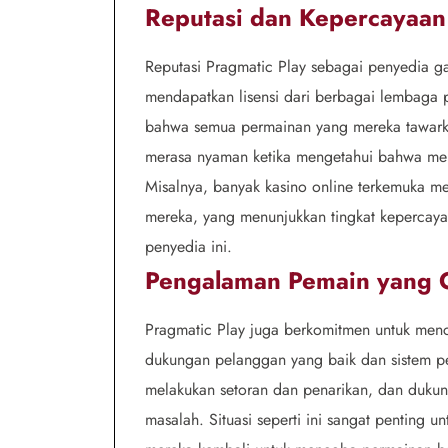
Reputasi dan Kepercayaan
Reputasi Pragmatic Play sebagai penyedia g
mendapatkan lisensi dari berbagai lembaga p
bahwa semua permainan yang mereka tawark
merasa nyaman ketika mengetahui bahwa mere
Misalnya, banyak kasino online terkemuka m
mereka, yang menunjukkan tingkat kepercayaa
penyedia ini.
Pengalaman Pemain yang 
Pragmatic Play juga berkomitmen untuk men
dukungan pelanggan yang baik dan sistem p
melakukan setoran dan penarikan, dan dukun
masalah. Situasi seperti ini sangat pentin