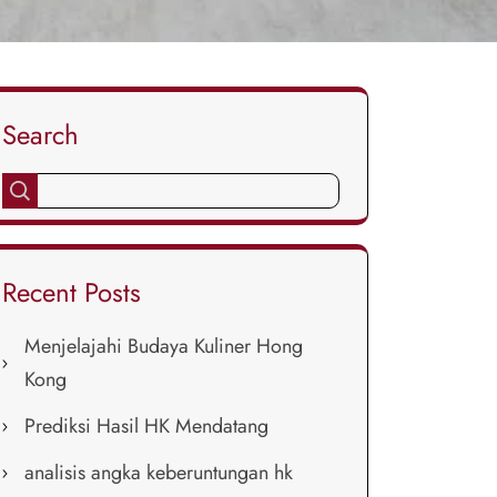
Search
Recent Posts
Menjelajahi Budaya Kuliner Hong
Kong
Prediksi Hasil HK Mendatang
analisis angka keberuntungan hk