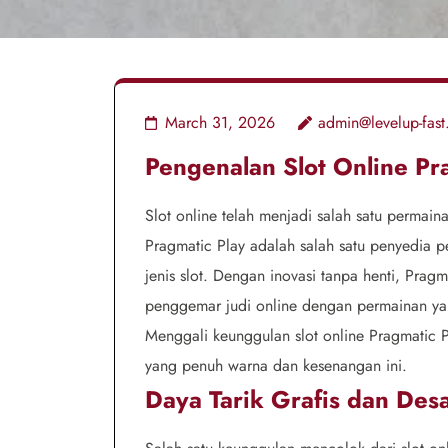
March 31, 2026
admin@levelup-fas
Pengenalan Slot Online Pr
Slot online telah menjadi salah satu permain
Pragmatic Play adalah salah satu penyedia 
jenis slot. Dengan inovasi tanpa henti, Pragm
penggemar judi online dengan permainan ya
Menggali keunggulan slot online Pragmatic 
yang penuh warna dan kesenangan ini.
Daya Tarik Grafis dan Des