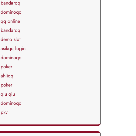
bandarqq
dominoqq
qq online
bandarqq
demo slot
asikqq login
dominoqq
poker
ahliqq
poker
qiu qiu
dominoqq
pkv