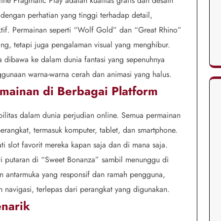
ine Pragmatic Play adalah kualitas grafis dan desain
engan perhatian yang tinggi terhadap detail,
ktif. Permainan seperti “Wolf Gold” dan “Great Rhino”
g, tetapi juga pengalaman visual yang menghibur.
ka dibawa ke dalam dunia fantasi yang sepenuhnya
ggunaan warna-warna cerah dan animasi yang halus.
ainan di Berbagai Platform
ilitas dalam dunia perjudian online. Semua permainan
perangkat, termasuk komputer, tablet, dan smartphone.
 slot favorit mereka kapan saja dan di mana saja.
i putaran di “Sweet Bonanza” sambil menunggu di
an antarmuka yang responsif dan ramah pengguna,
 navigasi, terlepas dari perangkat yang digunakan.
enarik