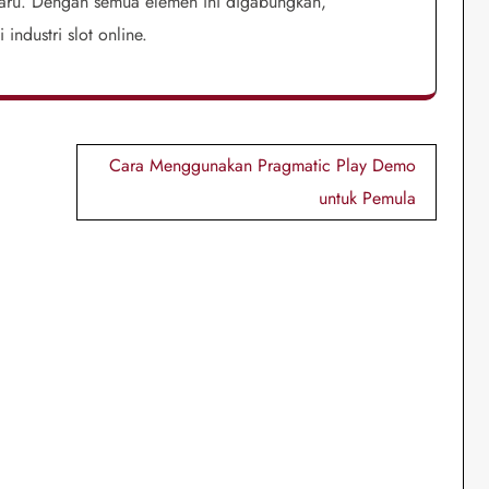
aru. Dengan semua elemen ini digabungkan,
industri slot online.
Cara Menggunakan Pragmatic Play Demo
untuk Pemula