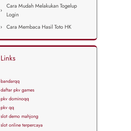
Cara Mudah Melakukan Togelup
Login
Cara Membaca Hasil Toto HK
Links
bandarqq
daftar pkv games
pkv dominoqq
pkv qq
slot demo mahjong
slot online terpercaya