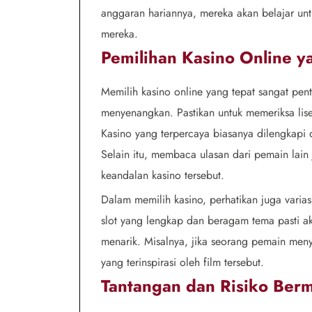
anggaran hariannya, mereka akan belajar un
mereka.
Pemilihan Kasino Online y
Memilih kasino online yang tepat sangat pe
menyenangkan. Pastikan untuk memeriksa lisen
Kasino yang terpercaya biasanya dilengkapi d
Selain itu, membaca ulasan dari pemain lai
keandalan kasino tersebut.
Dalam memilih kasino, perhatikan juga varia
slot yang lengkap dan beragam tema pasti 
menarik. Misalnya, jika seorang pemain menyu
yang terinspirasi oleh film tersebut.
Tantangan dan Risiko Berm