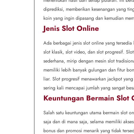
menentukan hasil dari setiap putaran. Ini ber
diprediksi, memberikan kesenangan yang tin
koin yang ingin dipasang dan kemudian memu
Jenis Slot Online
Ada berbagai jenis slot online yang tersed
slot klasik, slot video, dan slot progresif. 
sederhana, mirip dengan mesin slot tradisional
memiliki lebih banyak gulungan dan fitur bon
liar. Slot progresif menawarkan jackpot yan
sering kali mencapai jumlah yang sangat bes
Keuntungan Bermain Slot 
Salah satu keuntungan utama bermain slot o
saja dan di mana saja, selama memiliki akses
bonus dan promosi menarik yang tidak tersedi