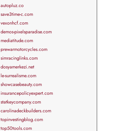
autopluz.co
save3time-c.com
vexonhcf.com
demos-pixelsparadise.com
mediatitude.com
prewarmotorcycles.com
simracinglinks.com
dosyamerkezi.net
le-surrealisme.com
showcasebeauty.com
insurancepolicyexpert.com
statkeycompany.com
carolinadeckbuilders.com
topinvestingblog.com
top50tools.com