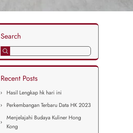
Search
Recent Posts
Hasil Lengkap hk hari ini
Perkembangan Terbaru Data HK 2023
Menjelajahi Budaya Kuliner Hong
Kong