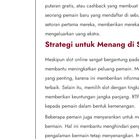
putaran gratis, atau cashback yang membuat
seorang pemain baru yang mendaftar di seb
setoran pertama mereka, memberikan mereka
mengeluarkan uang ekstra.
Strategi untuk Menang di 
Meskipun slot online sangat bergantung pad
membantu meningkatkan peluang pemain. M
yang penting, karena ini memberikan infor
terbaik. Selain itu, memilih slot dengan tin
memberikan keuntungan jangka panjang. RTP 
kepada pemain dalam bentuk kemenangan.
Beberapa pemain juga menyarankan untuk m
bermain. Hal ini membantu menghindari pen
pengalaman bermain tetap menyenangkan. M