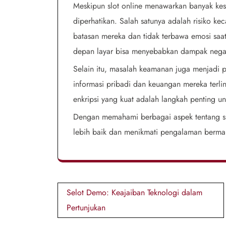
Meskipun slot online menawarkan banyak kes
diperhatikan. Salah satunya adalah risiko k
batasan mereka dan tidak terbawa emosi saa
depan layar bisa menyebabkan dampak negati
Selain itu, masalah keamanan juga menjadi 
informasi pribadi dan keuangan mereka terl
enkripsi yang kuat adalah langkah penting u
Dengan memahami berbagai aspek tentang sl
lebih baik dan menikmati pengalaman bermai
Post
Selot Demo: Keajaiban Teknologi dalam
navigation
Pertunjukan