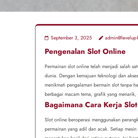
September 3, 2025
admin@levelup-
Pengenalan Slot Online
Permainan slot online telah menjadi salah sat
dunia. Dengan kemajuan teknologi dan akses 
menikmati pengalaman bermain slot tanpa har
berbagai macam tema, grafik yang menarik,
Bagaimana Cara Kerja Slot
Slot online beroperasi menggunakan perangk
permainan yang adil dan acak. Setiap mesin