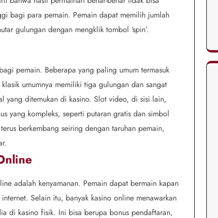
arti bahwa hasil permainan benar-benar tidak bisa
ggi bagi para pemain. Pemain dapat memilih jumlah
tar gulungan dengan mengklik tombol ‘spin’.
ia bagi pemain. Beberapa yang paling umum termasuk
Slot klasik umumnya memiliki tiga gulungan dan sangat
 yang ditemukan di kasino. Slot video, di sisi lain,
us yang kompleks, seperti putaran gratis dan simbol
g terus berkembang seiring dengan taruhan pemain,
ar.
Online
nline adalah kenyamanan. Pemain dapat bermain kapan
 internet. Selain itu, banyak kasino online menawarkan
a di kasino fisik. Ini bisa berupa bonus pendaftaran,