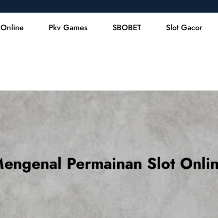
 Online
Pkv Games
SBOBET
Slot Gacor
engenal Permainan Slot Onli