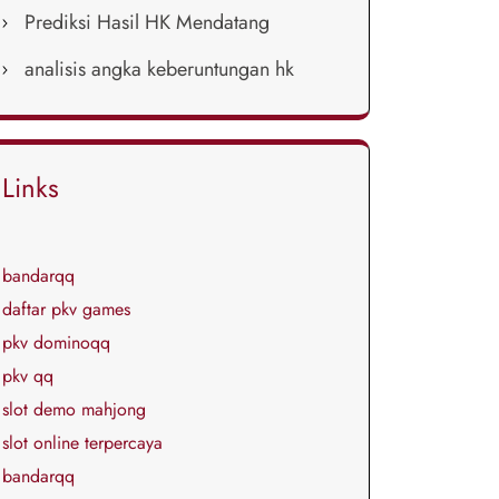
Prediksi Hasil HK Mendatang
analisis angka keberuntungan hk
Links
bandarqq
daftar pkv games
pkv dominoqq
pkv qq
slot demo mahjong
slot online terpercaya
bandarqq