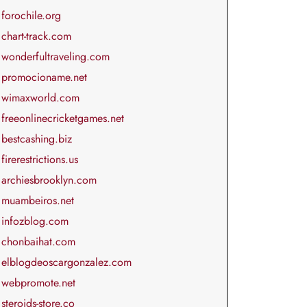
forochile.org
chart-track.com
wonderfultraveling.com
promocioname.net
wimaxworld.com
freeonlinecricketgames.net
bestcashing.biz
firerestrictions.us
archiesbrooklyn.com
muambeiros.net
infozblog.com
chonbaihat.com
elblogdeoscargonzalez.com
webpromote.net
steroids-store.co