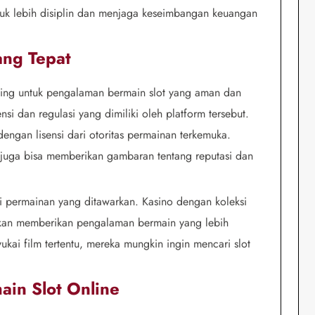
tuk lebih disiplin dan menjaga keseimbangan keuangan
ang Tepat
nting untuk pengalaman bermain slot yang aman dan
si dan regulasi yang dimiliki oleh platform tersebut.
engan lisensi dari otoritas permainan terkemuka.
n juga bisa memberikan gambaran tentang reputasi dan
si permainan yang ditawarkan. Kasino dengan koleksi
akan memberikan pengalaman bermain yang lebih
kai film tertentu, mereka mungkin ingin mencari slot
ain Slot Online