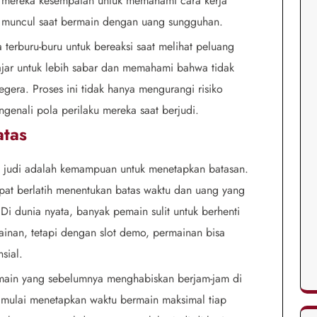
i mereka kesempatan untuk memahami cara kerja
a muncul saat bermain dengan uang sungguhan.
erburu-buru untuk bereaksi saat melihat peluang
ajar untuk lebih sabar dan memahami bahwa tidak
era. Proses ini tidak hanya mengurangi risiko
enali pola perilaku mereka saat berjudi.
atas
n judi adalah kemampuan untuk menetapkan batasan.
t berlatih menentukan batas waktu dan uang yang
Di dunia nyata, banyak pemain sulit untuk berhenti
inan, tetapi dengan slot demo, permainan bisa
sial.
emain yang sebelumnya menghabiskan berjam-jam di
a mulai menetapkan waktu bermain maksimal tiap