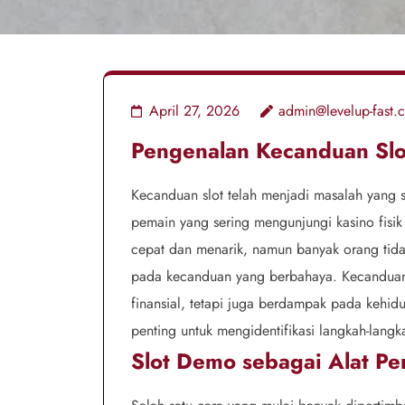
April 27, 2026
admin@levelup-fast.
Pengenalan Kecanduan Slo
Kecanduan slot telah menjadi masalah yang 
pemain yang sering mengunjungi kasino fisi
cepat dan menarik, namun banyak orang tid
pada kecanduan yang berbahaya. Kecanduan
finansial, tetapi juga berdampak pada kehid
penting untuk mengidentifikasi langkah-langk
Slot Demo sebagai Alat Pe