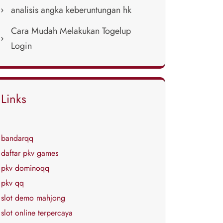
analisis angka keberuntungan hk
Cara Mudah Melakukan Togelup
Login
Links
bandarqq
daftar pkv games
pkv dominoqq
pkv qq
slot demo mahjong
slot online terpercaya