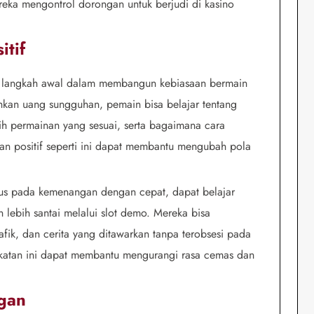
eka mengontrol dorongan untuk berjudi di kasino
tif
 langkah awal dalam membangun kebiasaan bermain
hkan uang sungguhan, pemain bisa belajar tentang
ih permainan yang sesuai, serta bagaimana cara
an positif seperti ini dapat membantu mengubah pola
us pada kemenangan dengan cepat, dapat belajar
lebih santai melalui slot demo. Mereka bisa
k, dan cerita yang ditawarkan tanpa terobsesi pada
dekatan ini dapat membantu mengurangi rasa cemas dan
gan