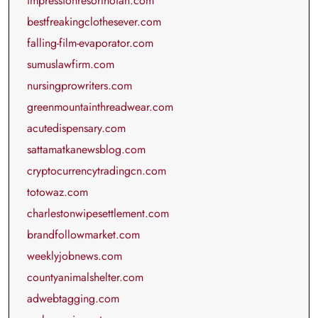
impressionresorthoian.com
bestfreakingclothesever.com
falling-film-evaporator.com
sumuslawfirm.com
nursingprowriters.com
greenmountainthreadwear.com
acutedispensary.com
sattamatkanewsblog.com
cryptocurrencytradingcn.com
totowaz.com
charlestonwipesettlement.com
brandfollowmarket.com
weeklyjobnews.com
countyanimalshelter.com
adwebtagging.com