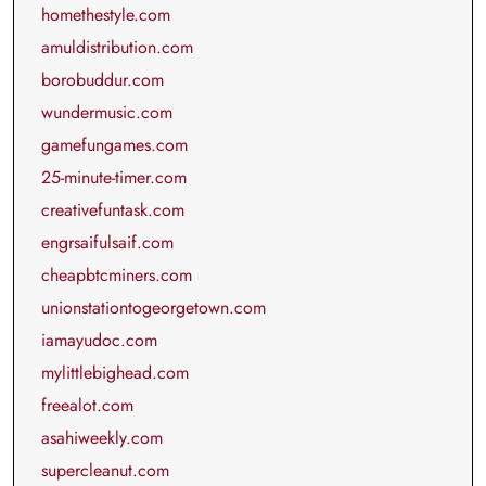
homethestyle.com
amuldistribution.com
borobuddur.com
wundermusic.com
gamefungames.com
25-minute-timer.com
creativefuntask.com
engrsaifulsaif.com
cheapbtcminers.com
unionstationtogeorgetown.com
iamayudoc.com
mylittlebighead.com
freealot.com
asahiweekly.com
supercleanut.com