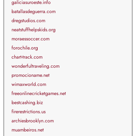
galiciasuroeste.info
batallasdeguerra.com
dregstudios.com
neatstuffhelpskids.org
moraessoccer.com
forochile.org
chart-track.com
wonderfultraveling.com
promocioname.net
wimaxworld.com
freeonlinecricketgames.net
bestcashing.biz
firerestrictions.us
archiesbrooklyn.com
muambeiros.net