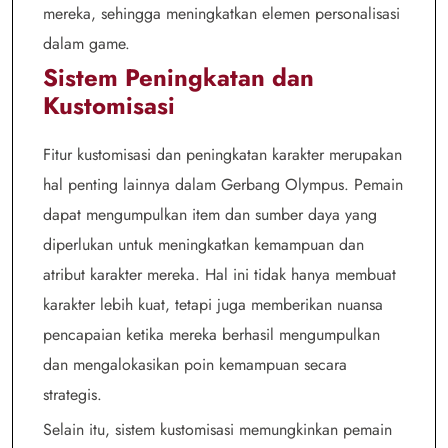
mereka, sehingga meningkatkan elemen personalisasi
dalam game.
Sistem Peningkatan dan
Kustomisasi
Fitur kustomisasi dan peningkatan karakter merupakan
hal penting lainnya dalam Gerbang Olympus. Pemain
dapat mengumpulkan item dan sumber daya yang
diperlukan untuk meningkatkan kemampuan dan
atribut karakter mereka. Hal ini tidak hanya membuat
karakter lebih kuat, tetapi juga memberikan nuansa
pencapaian ketika mereka berhasil mengumpulkan
dan mengalokasikan poin kemampuan secara
strategis.
Selain itu, sistem kustomisasi memungkinkan pemain