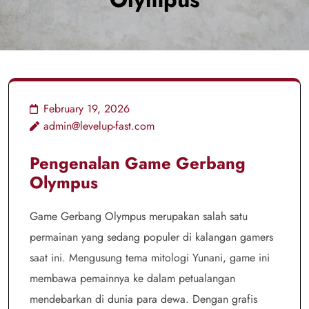
February 19, 2026
admin@levelup-fast.com
Pengenalan Game Gerbang
Olympus
Game Gerbang Olympus merupakan salah satu
permainan yang sedang populer di kalangan gamers
saat ini. Mengusung tema mitologi Yunani, game ini
membawa pemainnya ke dalam petualangan
mendebarkan di dunia para dewa. Dengan grafis