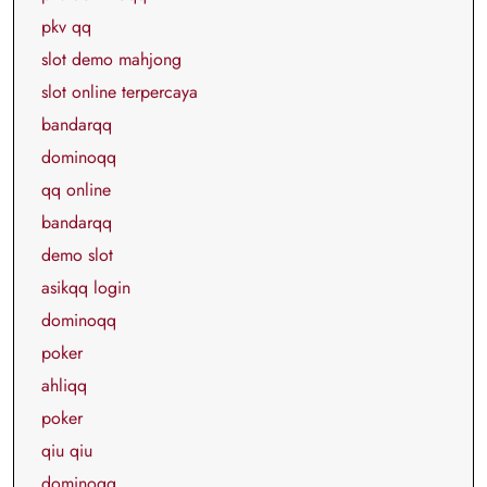
pkv qq
slot demo mahjong
slot online terpercaya
bandarqq
dominoqq
qq online
bandarqq
demo slot
asikqq login
dominoqq
poker
ahliqq
poker
qiu qiu
dominoqq