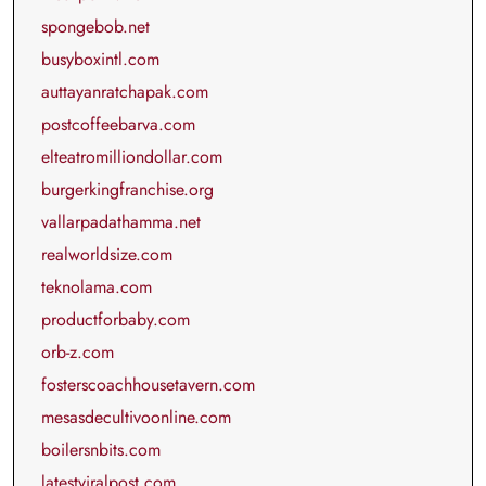
spongebob.net
busyboxintl.com
auttayanratchapak.com
postcoffeebarva.com
elteatromilliondollar.com
burgerkingfranchise.org
vallarpadathamma.net
realworldsize.com
teknolama.com
productforbaby.com
orb-z.com
fosterscoachhousetavern.com
mesasdecultivoonline.com
boilersnbits.com
latestviralpost.com