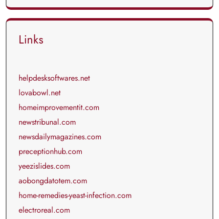
Links
helpdesksoftwares.net
lovabowl.net
homeimprovementit.com
newstribunal.com
newsdailymagazines.com
preceptionhub.com
yeezislides.com
aobongdatotem.com
home-remedies-yeast-infection.com
electroreal.com