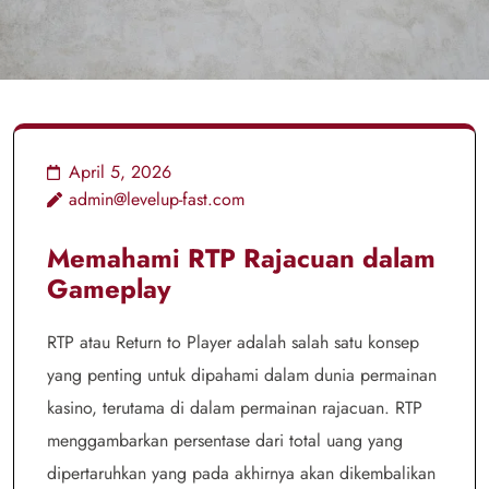
April 5, 2026
admin@levelup-fast.com
Memahami RTP Rajacuan dalam
Gameplay
RTP atau Return to Player adalah salah satu konsep
yang penting untuk dipahami dalam dunia permainan
kasino, terutama di dalam permainan rajacuan. RTP
menggambarkan persentase dari total uang yang
dipertaruhkan yang pada akhirnya akan dikembalikan