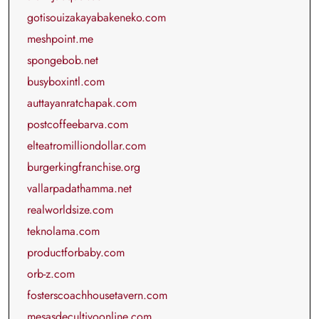
gotisouizakayabakeneko.com
meshpoint.me
spongebob.net
busyboxintl.com
auttayanratchapak.com
postcoffeebarva.com
elteatromilliondollar.com
burgerkingfranchise.org
vallarpadathamma.net
realworldsize.com
teknolama.com
productforbaby.com
orb-z.com
fosterscoachhousetavern.com
mesasdecultivoonline.com