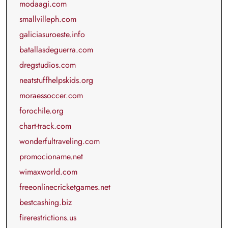
modaagi.com
smallvilleph.com
galiciasuroeste.info
batallasdeguerra.com
dregstudios.com
neatstuffhelpskids.org
moraessoccer.com
forochile.org
chart-track.com
wonderfultraveling.com
promocioname.net
wimaxworld.com
freeonlinecricketgames.net
bestcashing.biz
firerestrictions.us