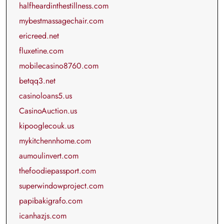
halfheardinthestillness.com
mybestmassagechair.com
ericreed.net
fluxetine.com
mobilecasino8760.com
betqq3.net
casinoloans5.us
CasinoAuction.us
kipooglecouk.us
mykitchennhome.com
aumoulinvert.com
thefoodiepassport.com
superwindowproject.com
papibakigrafo.com
icanhazjs.com