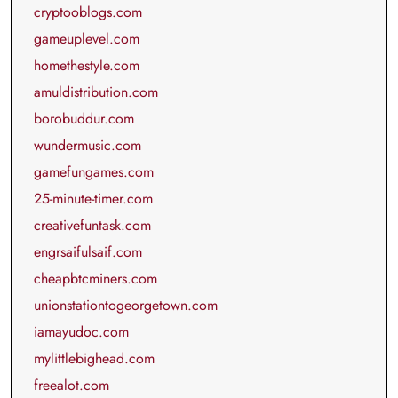
cryptooblogs.com
gameuplevel.com
homethestyle.com
amuldistribution.com
borobuddur.com
wundermusic.com
gamefungames.com
25-minute-timer.com
creativefuntask.com
engrsaifulsaif.com
cheapbtcminers.com
unionstationtogeorgetown.com
iamayudoc.com
mylittlebighead.com
freealot.com