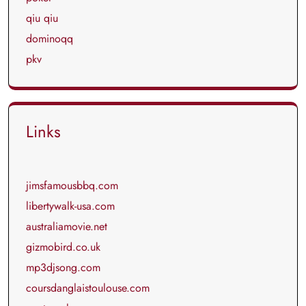
qiu qiu
dominoqq
pkv
Links
jimsfamousbbq.com
libertywalk-usa.com
australiamovie.net
gizmobird.co.uk
mp3djsong.com
coursdanglaistoulouse.com