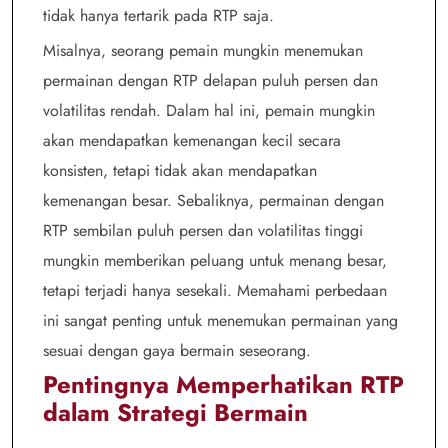
tidak hanya tertarik pada RTP saja.
Misalnya, seorang pemain mungkin menemukan
permainan dengan RTP delapan puluh persen dan
volatilitas rendah. Dalam hal ini, pemain mungkin
akan mendapatkan kemenangan kecil secara
konsisten, tetapi tidak akan mendapatkan
kemenangan besar. Sebaliknya, permainan dengan
RTP sembilan puluh persen dan volatilitas tinggi
mungkin memberikan peluang untuk menang besar,
tetapi terjadi hanya sesekali. Memahami perbedaan
ini sangat penting untuk menemukan permainan yang
sesuai dengan gaya bermain seseorang.
Pentingnya Memperhatikan RTP
dalam Strategi Bermain