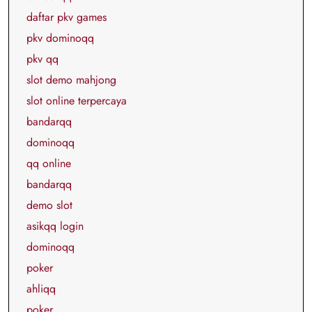
daftar pkv games
pkv dominoqq
pkv qq
slot demo mahjong
slot online terpercaya
bandarqq
dominoqq
qq online
bandarqq
demo slot
asikqq login
dominoqq
poker
ahliqq
poker