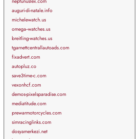
neptunuslex.com
auguri-di-natale.info
michelewatch.us
omega--watches.us
breitling-watches.us
tgarnettcentrallautoads.com
fixadvert.com
autopluz.co
save3time-c.com
vexonhcf.com
demos-pixelsparadise.com
mediatitude.com
prewarmotorcycles.com
simracinglinks.com
dosyamerkezi.net