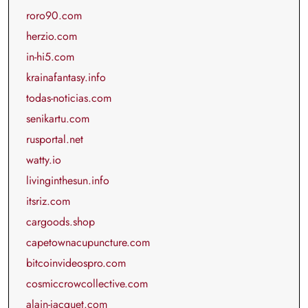
roro90.com
herzio.com
in-hi5.com
krainafantasy.info
todas-noticias.com
senikartu.com
rusportal.net
watty.io
livinginthesun.info
itsriz.com
cargoods.shop
capetownacupuncture.com
bitcoinvideospro.com
cosmiccrowcollective.com
alain-jacquet.com