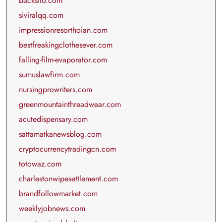
backsilo.com
siviralqq.com
impressionresorthoian.com
bestfreakingclothesever.com
falling-film-evaporator.com
sumuslawfirm.com
nursingprowriters.com
greenmountainthreadwear.com
acutedispensary.com
sattamatkanewsblog.com
cryptocurrencytradingcn.com
totowaz.com
charlestonwipesettlement.com
brandfollowmarket.com
weeklyjobnews.com