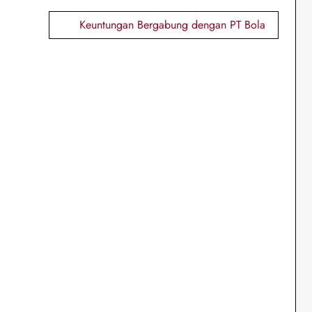
Keuntungan Bergabung dengan PT Bola