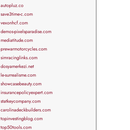
autopluz.co
save3time-c.com
vexonhcf.com
demos-pixelsparadise.com
mediatitude.com
prewarmotorcycles.com
simracinglinks.com
dosyamerkezi.net
le-surrealisme.com
showcasebeauty.com
insurancepolicyexpert.com
statkeycompany.com
carolinadeckbuilders.com
topinvestingblog.com
top50tools.com