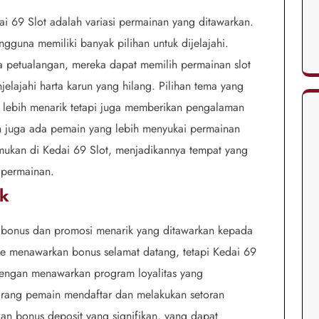
i 69 Slot adalah variasi permainan yang ditawarkan.
ngguna memiliki banyak pilihan untuk dijelajahi.
a petualangan, mereka dapat memilih permainan slot
jelajahi harta karun yang hilang. Pilihan tema yang
 lebih menarik tetapi juga memberikan pengalaman
kin juga ada pemain yang lebih menyukai permainan
emukan di Kedai 69 Slot, menjadikannya tempat yang
 permainan.
ik
i bonus dan promosi menarik yang ditawarkan kepada
e menawarkan bonus selamat datang, tetapi Kedai 69
dengan menawarkan program loyalitas yang
orang pemain mendaftar dan melakukan setoran
n bonus deposit yang signifikan, yang dapat