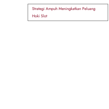
Post
Strategi Ampuh Meningkatkan Peluang
navigation
Hoki Slot