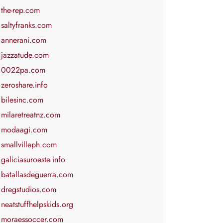
the-rep.com
saltyfranks.com
annerani.com
jazzatude.com
0022pa.com
zeroshare.info
bilesinc.com
milaretreatnz.com
modaagi.com
smallvilleph.com
galiciasuroeste.info
batallasdeguerra.com
dregstudios.com
neatstuffhelpskids.org
moraessoccer.com