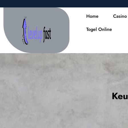
Skip
to
Home
Casino
content
Togel Online
(Press
Enter)
Keu