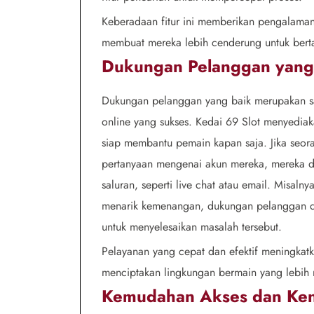
Keberadaan fitur ini memberikan pengalama
membuat mereka lebih cenderung untuk bert
Dukungan Pelanggan yang
Dukungan pelanggan yang baik merupakan sala
online yang sukses. Kedai 69 Slot menyedia
siap membantu pemain kapan saja. Jika seor
pertanyaan mengenai akun mereka, mereka d
saluran, seperti live chat atau email. Misal
menarik kemenangan, dukungan pelanggan d
untuk menyelesaikan masalah tersebut.
Pelayanan yang cepat dan efektif meningkat
menciptakan lingkungan bermain yang lebi
Kemudahan Akses dan Ke