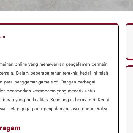
com
permainan online yang menawarkan pengalaman bermain
main. Dalam beberapa tahun terakhir, kedai ini telah
gan para penggemar game slot. Dengan berbagai
lot menawarkan kesempatan yang menarik untuk
hiburan yang berkualitas. Keuntungan bermain di Kedai
sial, tetapi juga pada pengalaman sosial dan interaksi
eragam