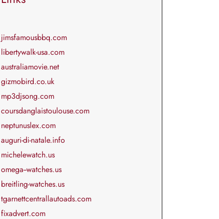
jimsfamousbbq.com
libertywalk-usa.com
australiamovie.net
gizmobird.co.uk
mp3djsong.com
coursdanglaistoulouse.com
neptunuslex.com
auguri-di-natale.info
michelewatch.us
omega--watches.us
breitling-watches.us
tgarnettcentrallautoads.com
fixadvert.com