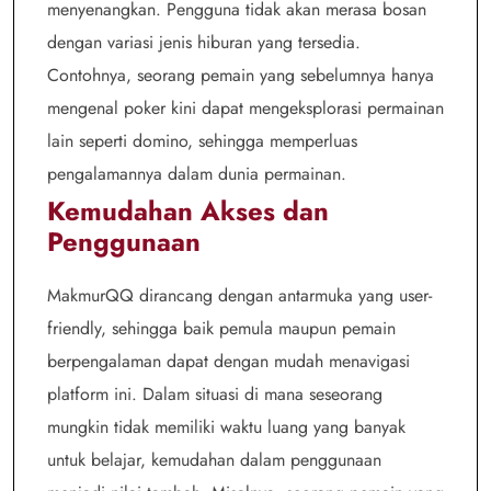
menyenangkan. Pengguna tidak akan merasa bosan
dengan variasi jenis hiburan yang tersedia.
Contohnya, seorang pemain yang sebelumnya hanya
mengenal poker kini dapat mengeksplorasi permainan
lain seperti domino, sehingga memperluas
pengalamannya dalam dunia permainan.
Kemudahan Akses dan
Penggunaan
MakmurQQ dirancang dengan antarmuka yang user-
friendly, sehingga baik pemula maupun pemain
berpengalaman dapat dengan mudah menavigasi
platform ini. Dalam situasi di mana seseorang
mungkin tidak memiliki waktu luang yang banyak
untuk belajar, kemudahan dalam penggunaan