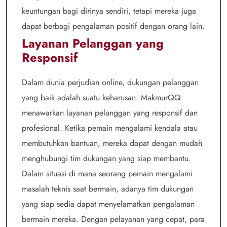
keuntungan bagi dirinya sendiri, tetapi mereka juga
dapat berbagi pengalaman positif dengan orang lain.
Layanan Pelanggan yang
Responsif
Dalam dunia perjudian online, dukungan pelanggan
yang baik adalah suatu keharusan. MakmurQQ
menawarkan layanan pelanggan yang responsif dan
profesional. Ketika pemain mengalami kendala atau
membutuhkan bantuan, mereka dapat dengan mudah
menghubungi tim dukungan yang siap membantu.
Dalam situasi di mana seorang pemain mengalami
masalah teknis saat bermain, adanya tim dukungan
yang siap sedia dapat menyelamatkan pengalaman
bermain mereka. Dengan pelayanan yang cepat, para