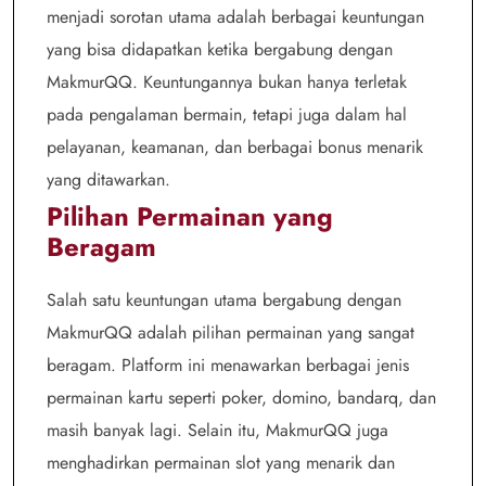
menjadi sorotan utama adalah berbagai keuntungan
yang bisa didapatkan ketika bergabung dengan
MakmurQQ. Keuntungannya bukan hanya terletak
pada pengalaman bermain, tetapi juga dalam hal
pelayanan, keamanan, dan berbagai bonus menarik
yang ditawarkan.
Pilihan Permainan yang
Beragam
Salah satu keuntungan utama bergabung dengan
MakmurQQ adalah pilihan permainan yang sangat
beragam. Platform ini menawarkan berbagai jenis
permainan kartu seperti poker, domino, bandarq, dan
masih banyak lagi. Selain itu, MakmurQQ juga
menghadirkan permainan slot yang menarik dan