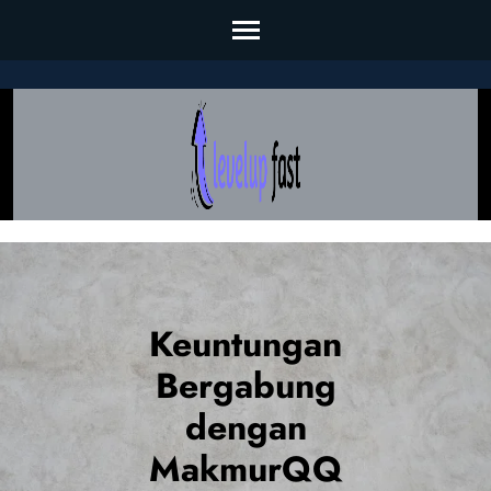
Skip
to
content
(Press
Enter)
Keuntungan
Bergabung
dengan
MakmurQQ