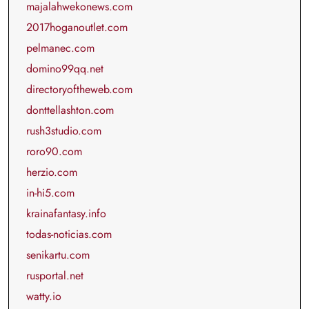
majalahwekonews.com
2017hoganoutlet.com
pelmanec.com
domino99qq.net
directoryoftheweb.com
donttellashton.com
rush3studio.com
roro90.com
herzio.com
in-hi5.com
krainafantasy.info
todas-noticias.com
senikartu.com
rusportal.net
watty.io