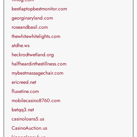
bestlaptopbestmonitor.com
georginaryland.com
roseandbasil.com
thewhitewhitelights.com
atdhe.ws
heckrodtwetland.org
halfheardinthestillness.com
mybestmassagechair.com
ericreed.net
fluxetine.com
mobilecasino8760.com
betqq3.net
casinoloans5.us
CasinoAuction.us