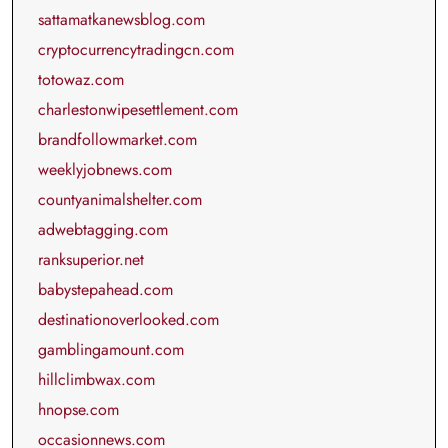
sattamatkanewsblog.com
cryptocurrencytradingcn.com
totowaz.com
charlestonwipesettlement.com
brandfollowmarket.com
weeklyjobnews.com
countyanimalshelter.com
adwebtagging.com
ranksuperior.net
babystepahead.com
destinationoverlooked.com
gamblingamount.com
hillclimbwax.com
hnopse.com
occasionnews.com