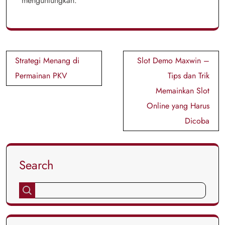
menguntungkan.
Post
Strategi Menang di
Slot Demo Maxwin –
navigation
Permainan PKV
Tips dan Trik
Memainkan Slot
Online yang Harus
Dicoba
Search