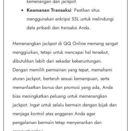
kemenangan dan jackpot.
Keamanan Transaksi
: Pastikan situs
menggunakan enkripsi SSL untuk melindungi
data pribadi dan transaksi Anda.
Memenangkan jackpot di QQ Online memang sangat
menggiurkan, tetapi untuk mencapai hal tersebut,
dibutuhkan lebih dari sekadar keberuntungan.
Dengan memilih permainan yang tepat, memahami
aturan jackpot, bertaruh sesuai kemampuan, serta
memanfaatkan bonus dan promosi yang ada, Anda
bisa meningkatkan peluang untuk memenangkan
jackpot. Ingat untuk selalu bermain dengan bijak dan
menjaga kontrol atas anggaran Anda agar
pengalaman bermain tetap menyenankan dan