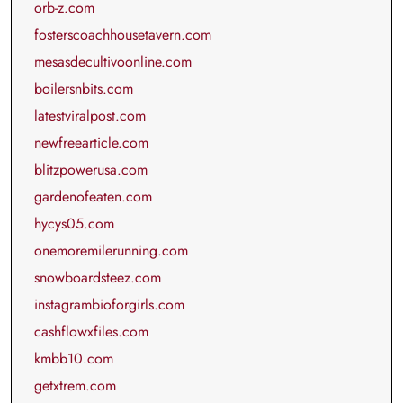
orb-z.com
fosterscoachhousetavern.com
mesasdecultivoonline.com
boilersnbits.com
latestviralpost.com
newfreearticle.com
blitzpowerusa.com
gardenofeaten.com
hycys05.com
onemoremilerunning.com
snowboardsteez.com
instagrambioforgirls.com
cashflowxfiles.com
kmbb10.com
getxtrem.com