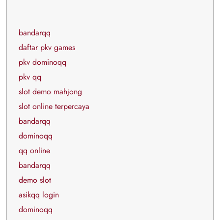
bandarqq
daftar pkv games
pkv dominoqq
pkv qq
slot demo mahjong
slot online terpercaya
bandarqq
dominoqq
qq online
bandarqq
demo slot
asikqq login
dominoqq