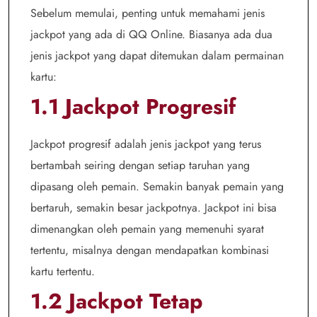
Sebelum memulai, penting untuk memahami jenis
jackpot yang ada di QQ Online. Biasanya ada dua
jenis jackpot yang dapat ditemukan dalam permainan
kartu:
1.1 Jackpot Progresif
Jackpot progresif adalah jenis jackpot yang terus
bertambah seiring dengan setiap taruhan yang
dipasang oleh pemain. Semakin banyak pemain yang
bertaruh, semakin besar jackpotnya. Jackpot ini bisa
dimenangkan oleh pemain yang memenuhi syarat
tertentu, misalnya dengan mendapatkan kombinasi
kartu tertentu.
1.2 Jackpot Tetap