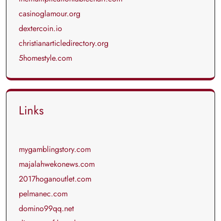
casinoglamour.org
dextercoin.io
christianarticledirectory.org
5homestyle.com
Links
mygamblingstory.com
majalahwekonews.com
2017hoganoutlet.com
pelmanec.com
domino99qq.net