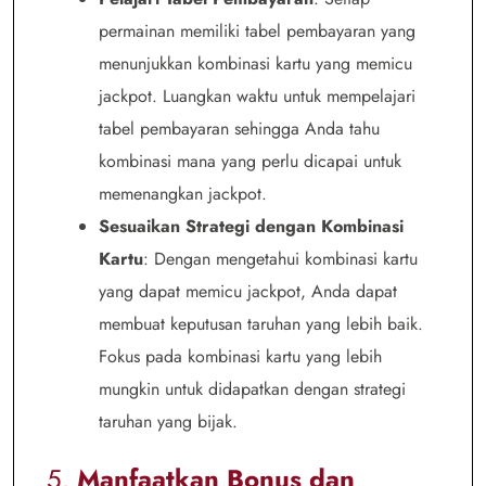
permainan memiliki tabel pembayaran yang
menunjukkan kombinasi kartu yang memicu
jackpot. Luangkan waktu untuk mempelajari
tabel pembayaran sehingga Anda tahu
kombinasi mana yang perlu dicapai untuk
memenangkan jackpot.
Sesuaikan Strategi dengan Kombinasi
Kartu
: Dengan mengetahui kombinasi kartu
yang dapat memicu jackpot, Anda dapat
membuat keputusan taruhan yang lebih baik.
Fokus pada kombinasi kartu yang lebih
mungkin untuk didapatkan dengan strategi
taruhan yang bijak.
5.
Manfaatkan Bonus dan