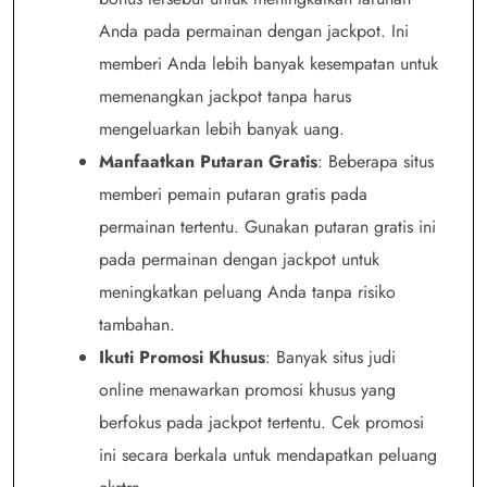
Anda pada permainan dengan jackpot. Ini
memberi Anda lebih banyak kesempatan untuk
memenangkan jackpot tanpa harus
mengeluarkan lebih banyak uang.
Manfaatkan Putaran Gratis
: Beberapa situs
memberi pemain putaran gratis pada
permainan tertentu. Gunakan putaran gratis ini
pada permainan dengan jackpot untuk
meningkatkan peluang Anda tanpa risiko
tambahan.
Ikuti Promosi Khusus
: Banyak situs judi
online menawarkan promosi khusus yang
berfokus pada jackpot tertentu. Cek promosi
ini secara berkala untuk mendapatkan peluang