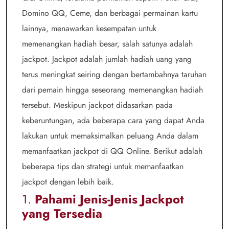
Domino QQ, Ceme, dan berbagai permainan kartu
lainnya, menawarkan kesempatan untuk
memenangkan hadiah besar, salah satunya adalah
jackpot. Jackpot adalah jumlah hadiah uang yang
terus meningkat seiring dengan bertambahnya taruhan
dari pemain hingga seseorang memenangkan hadiah
tersebut. Meskipun jackpot didasarkan pada
keberuntungan, ada beberapa cara yang dapat Anda
lakukan untuk memaksimalkan peluang Anda dalam
memanfaatkan jackpot di QQ Online. Berikut adalah
beberapa tips dan strategi untuk memanfaatkan
jackpot dengan lebih baik.
1.
Pahami Jenis-Jenis Jackpot
yang Tersedia