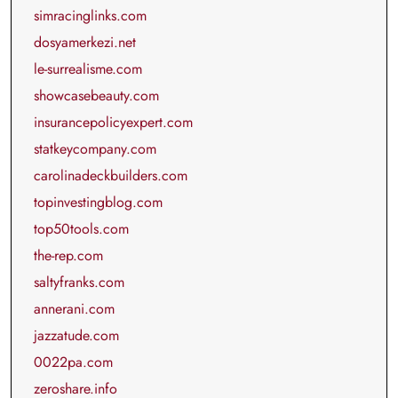
simracinglinks.com
dosyamerkezi.net
le-surrealisme.com
showcasebeauty.com
insurancepolicyexpert.com
statkeycompany.com
carolinadeckbuilders.com
topinvestingblog.com
top50tools.com
the-rep.com
saltyfranks.com
annerani.com
jazzatude.com
0022pa.com
zeroshare.info