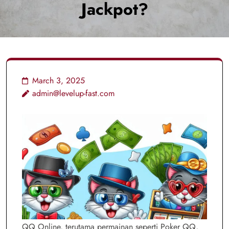
Jackpot?
March 3, 2025
admin@levelup-fast.com
QQ Online, terutama permainan seperti Poker QQ,