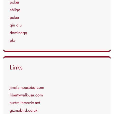
poker
ahliqq
poker
qiu qiu
dominoqq
pkv
Links
jimsfamousbbq.com
libertywalk-usa.com
australiamovie.net
gizmobird.co.uk