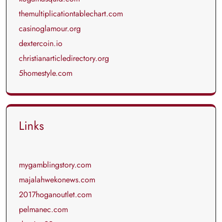
themultiplicationtablechart.com
casinoglamour.org
dextercoin.io
christianarticledirectory.org
5homestyle.com
Links
mygamblingstory.com
majalahwekonews.com
2017hoganoutlet.com
pelmanec.com