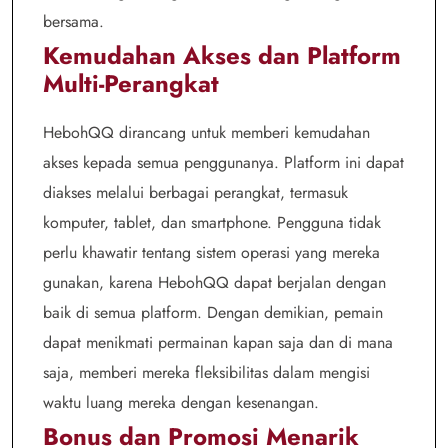
bersama.
Kemudahan Akses dan Platform
Multi-Perangkat
HebohQQ dirancang untuk memberi kemudahan
akses kepada semua penggunanya. Platform ini dapat
diakses melalui berbagai perangkat, termasuk
komputer, tablet, dan smartphone. Pengguna tidak
perlu khawatir tentang sistem operasi yang mereka
gunakan, karena HebohQQ dapat berjalan dengan
baik di semua platform. Dengan demikian, pemain
dapat menikmati permainan kapan saja dan di mana
saja, memberi mereka fleksibilitas dalam mengisi
waktu luang mereka dengan kesenangan.
Bonus dan Promosi Menarik