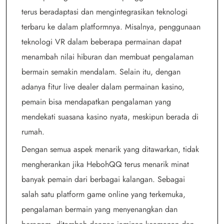
terus beradaptasi dan mengintegrasikan teknologi
terbaru ke dalam platformnya. Misalnya, penggunaan
teknologi VR dalam beberapa permainan dapat
menambah nilai hiburan dan membuat pengalaman
bermain semakin mendalam. Selain itu, dengan
adanya fitur live dealer dalam permainan kasino,
pemain bisa mendapatkan pengalaman yang
mendekati suasana kasino nyata, meskipun berada di
rumah.
Dengan semua aspek menarik yang ditawarkan, tidak
mengherankan jika HebohQQ terus menarik minat
banyak pemain dari berbagai kalangan. Sebagai
salah satu platform game online yang terkemuka,
pengalaman bermain yang menyenangkan dan