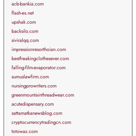
acb-bankia.com
flash-es.net
upshak.com
backsilo.com
siviralqq.com
impressionresorthoian.com
bestfreakingclothesever.com
falling-film-evaporator.com
sumuslawfirm.com
nursingprowriters.com
greenmountainthreadwear.com
acutedispensary.com
sattamatkanewsblog.com
cryptocurrencytradingcn.com
totowaz.com