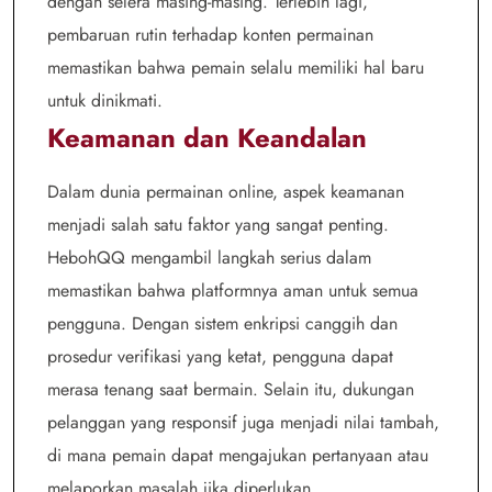
dengan selera masing-masing. Terlebih lagi,
pembaruan rutin terhadap konten permainan
memastikan bahwa pemain selalu memiliki hal baru
untuk dinikmati.
Keamanan dan Keandalan
Dalam dunia permainan online, aspek keamanan
menjadi salah satu faktor yang sangat penting.
HebohQQ mengambil langkah serius dalam
memastikan bahwa platformnya aman untuk semua
pengguna. Dengan sistem enkripsi canggih dan
prosedur verifikasi yang ketat, pengguna dapat
merasa tenang saat bermain. Selain itu, dukungan
pelanggan yang responsif juga menjadi nilai tambah,
di mana pemain dapat mengajukan pertanyaan atau
melaporkan masalah jika diperlukan.