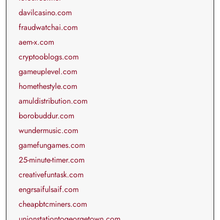
davilcasino.com
fraudwatchai.com
aem-x.com
cryptooblogs.com
gameuplevel.com
homethestyle.com
amuldistribution.com
borobuddur.com
wundermusic.com
gamefungames.com
25-minute-timer.com
creativefuntask.com
engrsaifulsaif.com
cheapbtcminers.com
unionstationtogeorgetown.com