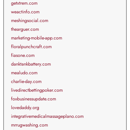
getxtrem.com
weactinfo.com
meshingsocial.com
thearguer.com
marketing-mobile-app.com
floralpunchcraft.com
fiasone.com
danktankbattery.com
mealudo.com
charlie-day.com
livedirectbettingpoker.com
foxbusinessupdate.com
lovedaddy.org
integrativemedicalmassageplano.com
mrrugwashing.com