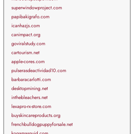
superwindowproject.com
papibakigrafo.com
icanhazjs.com
canimpact.org
goviralstudy.com
cartourism.net
apple-cores.com
pulserasdeactividad10.com
barbaracarlotti.com
desktopmining.net
inthebleachers.net
lexapro-rx-store.com
buyskincareproducts.org
frenchbulldogpuppyforsale.net
kogamasquid.com