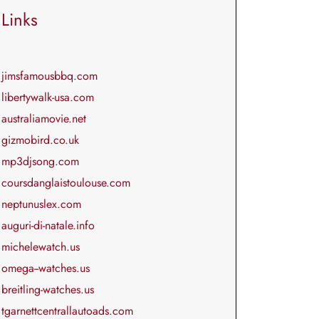
Links
jimsfamousbbq.com
libertywalk-usa.com
australiamovie.net
gizmobird.co.uk
mp3djsong.com
coursdanglaistoulouse.com
neptunuslex.com
auguri-di-natale.info
michelewatch.us
omega--watches.us
breitling-watches.us
tgarnettcentrallautoads.com