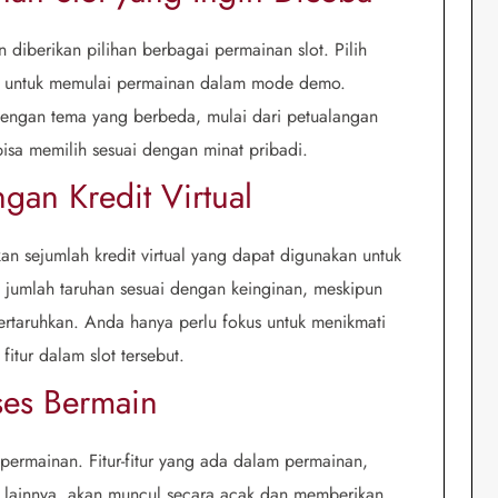
n diberikan pilihan berbagai permainan slot. Pilih
ik untuk memulai permainan dalam mode demo.
dengan tema yang berbeda, mulai dari petualangan
bisa memilih sesuai dengan minat pribadi.
gan Kredit Virtual
an sejumlah kredit virtual yang dapat digunakan untuk
 jumlah taruhan sesuai dengan keinginan, meskipun
rtaruhkan. Anda hanya perlu fokus untuk menikmati
itur dalam slot tersebut.
ses Bermain
permainan. Fitur-fitur yang ada dalam permainan,
nus lainnya, akan muncul secara acak dan memberikan