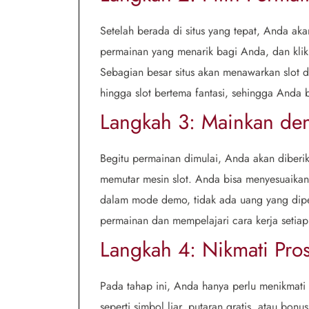
Setelah berada di situs yang tepat, Anda aka
permainan yang menarik bagi Anda, dan kl
Sebagian besar situs akan menawarkan slot 
hingga slot bertema fantasi, sehingga Anda 
Langkah 3: Mainkan den
Begitu permainan dimulai, Anda akan diberik
memutar mesin slot. Anda bisa menyesuaikan
dalam mode demo, tidak ada uang yang dipe
permainan dan mempelajari cara kerja setiap f
Langkah 4: Nikmati Pro
Pada tahap ini, Anda hanya perlu menikmati 
seperti simbol liar, putaran gratis, atau bo