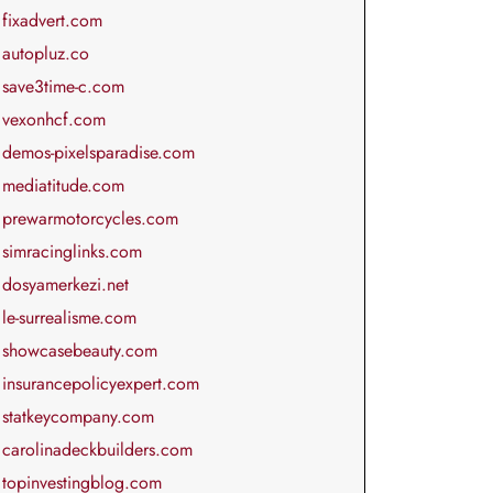
fixadvert.com
autopluz.co
save3time-c.com
vexonhcf.com
demos-pixelsparadise.com
mediatitude.com
prewarmotorcycles.com
simracinglinks.com
dosyamerkezi.net
le-surrealisme.com
showcasebeauty.com
insurancepolicyexpert.com
statkeycompany.com
carolinadeckbuilders.com
topinvestingblog.com