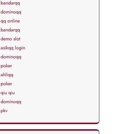
bandarqq
dominoqq
qq online
bandarqq
demo slot
asikqq login
dominoqq
poker
ahliqq
poker
qiu qiu
dominoqq
pkv