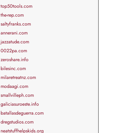
top50tools.com
the-rep.com
saltyfranks.com
annerani.com
jazzatude.com
0022pa.com
zeroshare.info
bilesinc.com
milaretreatnz.com
modaagi.com
smallvilleph.com
galiciasuroeste.info
batallasdeguerra.com
dregstudios.com
neatstuffhelpskids.org