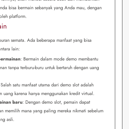
nda bisa bermain sebanyak yang Anda mau, dengan
oleh platform.
ain
iburan semata. Ada beberapa manfaat yang bisa
tara lain:
permainan
: Bermain dalam mode demo membantu
n tanpa terburu-buru untuk bertaruh dengan uang
 Salah satu manfaat utama dari demo slot adalah
an uang karena hanya menggunakan kredit virtual.
ainan baru
: Dengan demo slot, pemain dapat
an memilih mana yang paling mereka nikmati sebelum
g asli.