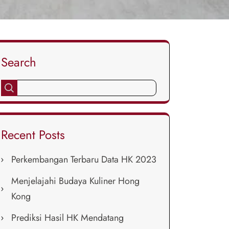
Search
Recent Posts
Perkembangan Terbaru Data HK 2023
Menjelajahi Budaya Kuliner Hong
Kong
Prediksi Hasil HK Mendatang