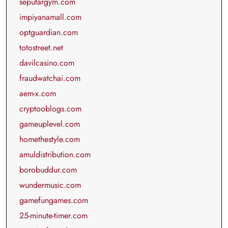
seputargym.com
impiyanamall.com
optguardian.com
totostreet.net
davilcasino.com
fraudwatchai.com
aem-x.com
cryptooblogs.com
gameuplevel.com
homethestyle.com
amuldistribution.com
borobuddur.com
wundermusic.com
gamefungames.com
25-minute-timer.com