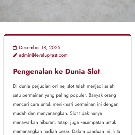
December 18, 2025
admin@levelup-fast.com
Pengenalan ke Dunia Slot
Di dunia perjudian online, slot telah menjadi salah
satu permainan yang paling populer. Banyak orang
mencari cara untuk menikmati permainan ini dengan
mudah dan menyenangkan. Slot tidak hanya
menawarkan hiburan, tetapi juga kesempatan untuk
memenangkan hadiah besar. Dalam panduan ini, kita