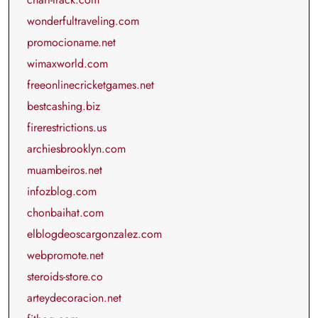
wonderfultraveling.com
promocioname.net
wimaxworld.com
freeonlinecricketgames.net
bestcashing.biz
firerestrictions.us
archiesbrooklyn.com
muambeiros.net
infozblog.com
chonbaihat.com
elblogdeoscargonzalez.com
webpromote.net
steroids-store.co
arteydecoracion.net