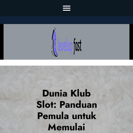
Skip
to
content
(Press
Enter)
Dunia Klub
Slot: Panduan
Pemula untuk
Memulai