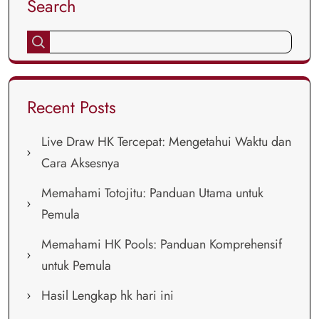
Search
Recent Posts
Live Draw HK Tercepat: Mengetahui Waktu dan
Cara Aksesnya
Memahami Totojitu: Panduan Utama untuk
Pemula
Memahami HK Pools: Panduan Komprehensif
untuk Pemula
Hasil Lengkap hk hari ini