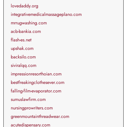
lovedaddy.org
integrativemedicalmassageplano.com
mrrugwashing.com
acb-bankia.com
flash-es.net
upshak.com
backsilo.com
siviralqq.com
impressionresorthoian.com
bestfreakingclothesever.com
falling-film-evaporator.com
sumuslawfirm.com
nursingprowriters.com
greenmountainthreadwear.com
acutedispensary.com