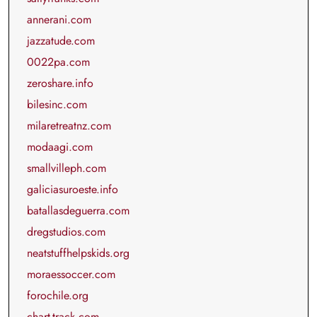
annerani.com
jazzatude.com
0022pa.com
zeroshare.info
bilesinc.com
milaretreatnz.com
modaagi.com
smallvilleph.com
galiciasuroeste.info
batallasdeguerra.com
dregstudios.com
neatstuffhelpskids.org
moraessoccer.com
forochile.org
chart-track.com