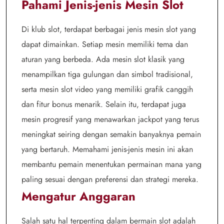
Pahami Jenis-jenis Mesin Slot
Di klub slot, terdapat berbagai jenis mesin slot yang
dapat dimainkan. Setiap mesin memiliki tema dan
aturan yang berbeda. Ada mesin slot klasik yang
menampilkan tiga gulungan dan simbol tradisional,
serta mesin slot video yang memiliki grafik canggih
dan fitur bonus menarik. Selain itu, terdapat juga
mesin progresif yang menawarkan jackpot yang terus
meningkat seiring dengan semakin banyaknya pemain
yang bertaruh. Memahami jenis-jenis mesin ini akan
membantu pemain menentukan permainan mana yang
paling sesuai dengan preferensi dan strategi mereka.
Mengatur Anggaran
Salah satu hal terpenting dalam bermain slot adalah