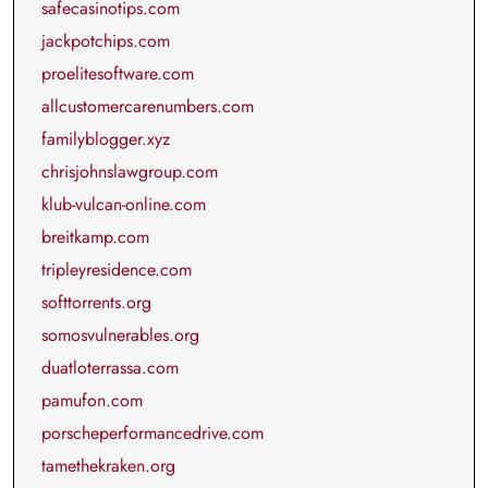
safecasinotips.com
jackpotchips.com
proelitesoftware.com
allcustomercarenumbers.com
familyblogger.xyz
chrisjohnslawgroup.com
klub-vulcan-online.com
breitkamp.com
tripleyresidence.com
softtorrents.org
somosvulnerables.org
duatloterrassa.com
pamufon.com
porscheperformancedrive.com
tamethekraken.org