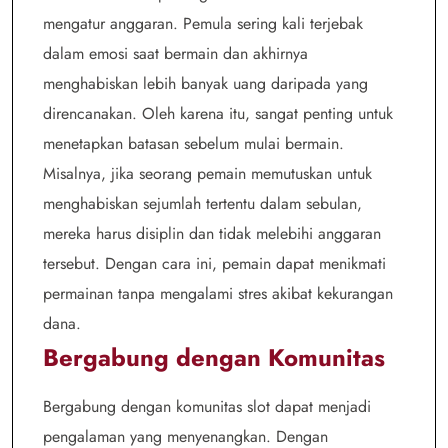
mengatur anggaran. Pemula sering kali terjebak
dalam emosi saat bermain dan akhirnya
menghabiskan lebih banyak uang daripada yang
direncanakan. Oleh karena itu, sangat penting untuk
menetapkan batasan sebelum mulai bermain.
Misalnya, jika seorang pemain memutuskan untuk
menghabiskan sejumlah tertentu dalam sebulan,
mereka harus disiplin dan tidak melebihi anggaran
tersebut. Dengan cara ini, pemain dapat menikmati
permainan tanpa mengalami stres akibat kekurangan
dana.
Bergabung dengan Komunitas
Bergabung dengan komunitas slot dapat menjadi
pengalaman yang menyenangkan. Dengan