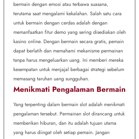
bermain dengan emosi atau terbawa suasana,
terutama saat mengalami kekalahan. Salah satu cara
untuk bermain dengan cerdas adalah dengan
memanfaatkan fitur demo yang sering disediakan oleh
kasino online. Dengan bermain secara gratis, pemain
dapat berlatih dan memahami mekanisme permainan
tanpa harus mengeluarkan uang. Ini memberi mereka
kesempatan untuk menjajal berbagai strategi sebelum
memasang taruhan uang sungguhan.
Menikmati Pengalaman Bermain
Yang terpenting dalam bermain slot adalah menikmati
pengalaman tersebut. Permainan slot dirancang untuk
memberikan hiburan, dan itu adalah tujuan utama
yang harus diingat oleh setiap pemain. Jangan