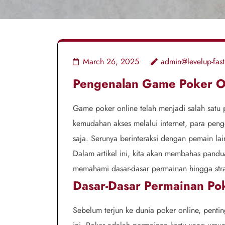
March 26, 2025
admin@levelup-fas
Pengenalan Game Poker O
Game poker online telah menjadi salah satu 
kemudahan akses melalui internet, para pen
saja. Serunya berinteraksi dengan pemain lai
Dalam artikel ini, kita akan membahas pandu
memahami dasar-dasar permainan hingga str
Dasar-Dasar Permainan Po
Sebelum terjun ke dunia poker online, penti