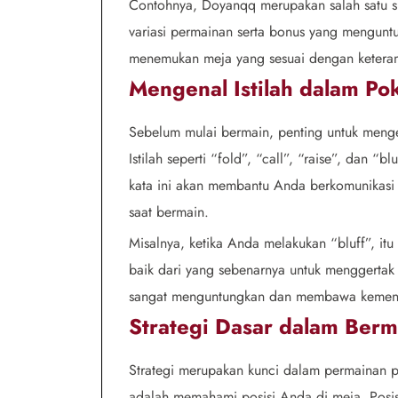
Contohnya, Doyanqq merupakan salah satu s
variasi permainan serta bonus yang mengun
menemukan meja yang sesuai dengan ketera
Mengenal Istilah dalam Po
Sebelum mulai bermain, penting untuk mengen
Istilah seperti “fold”, “call”, “raise”, dan “
kata ini akan membantu Anda berkomunikasi 
saat bermain.
Misalnya, ketika Anda melakukan “bluff”, itu
baik dari yang sebenarnya untuk menggertak l
sangat menguntungkan dan membawa kemen
Strategi Dasar dalam Berm
Strategi merupakan kunci dalam permainan po
adalah memahami posisi Anda di meja. Posisi