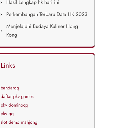
Hasil Lengkap hk hari ini
Perkembangan Terbaru Data HK 2023
Menjelajahi Budaya Kuliner Hong
Kong
Links
bandarqq
daftar pkv games
pkv dominoqq
pkv qq
slot demo mahjong