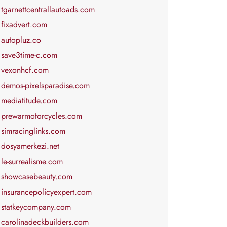
tgarnettcentrallautoads.com
fixadvert.com
autopluz.co
save3time-c.com
vexonhcf.com
demos-pixelsparadise.com
mediatitude.com
prewarmotorcycles.com
simracinglinks.com
dosyamerkezi.net
le-surrealisme.com
showcasebeauty.com
insurancepolicyexpert.com
statkeycompany.com
carolinadeckbuilders.com