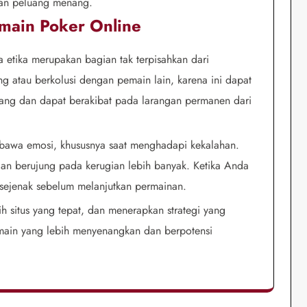
kan peluang menang.
rmain Poker Online
 etika merupakan bagian tak terpisahkan dari
g atau berkolusi dengan pemain lain, karena ini dapat
ng dan dapat berakibat pada larangan permanen dari
erbawa emosi, khususnya saat menghadapi kekalahan.
n berujung pada kerugian lebih banyak. Ketika Anda
at sejenak sebelum melanjutkan permainan.
 situs yang tepat, dan menerapkan strategi yang
main yang lebih menyenangkan dan berpotensi