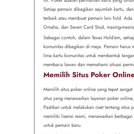
ini. Poker adalah permainan kartu yang umu
Setiap pemain dibagikan sejumlah kartu, dan
terbaik atau membuat pemain lain fold. Ada 
Omaha, dan Seven Card Stud, masing-masing 
Sebagai contoh, dalam Texas Hold’em, setiap
komunitas dibagikan di meja. Pemain harus 
lima kartu komunitas untuk membentuk tangan t
membaca lawan dan memahami situasi perm
Memilih Situs Poker Onlin
Memilih situs poker online yang tepat sang
situs yang menawarkan layanan poker online,
Pastikan untuk melakukan riset tentang situs y
memiliki lisensi resmi, menawarkan berbaga
untuk pemain baru.