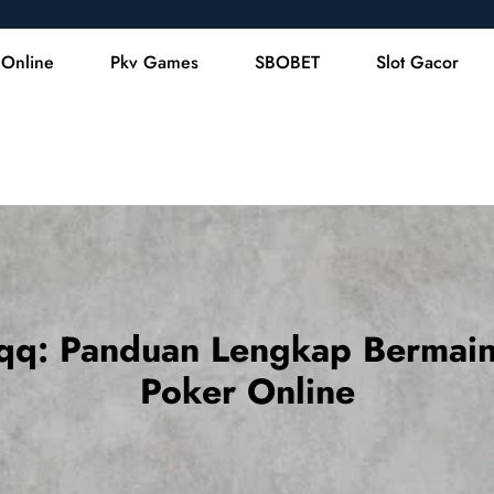
 Online
Pkv Games
SBOBET
Slot Gacor
qq: Panduan Lengkap Bermai
Poker Online