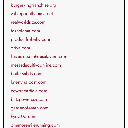
burgerkingfranchise.org
vallarpadathamma.net
realworldsize.com
teknolama.com
productforbaby.com
orb-z.com
fosterscoachhousetavern.com
mesasdecultivoonline.com
boilersnbits.com
latestviralpost.com
newfreearticle.com
blitzpowerusa.com
gardenofeaten.com
hycys05.com
onemoremilerunning.com