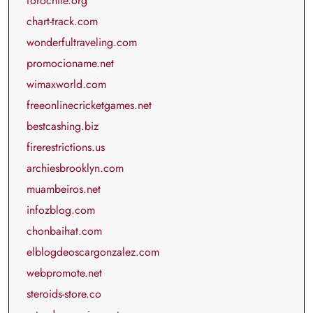
forochile.org
chart-track.com
wonderfultraveling.com
promocioname.net
wimaxworld.com
freeonlinecricketgames.net
bestcashing.biz
firerestrictions.us
archiesbrooklyn.com
muambeiros.net
infozblog.com
chonbaihat.com
elblogdeoscargonzalez.com
webpromote.net
steroids-store.co