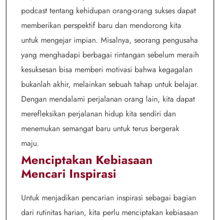
podcast tentang kehidupan orang-orang sukses dapat
memberikan perspektif baru dan mendorong kita
untuk mengejar impian. Misalnya, seorang pengusaha
yang menghadapi berbagai rintangan sebelum meraih
kesuksesan bisa memberi motivasi bahwa kegagalan
bukanlah akhir, melainkan sebuah tahap untuk belajar.
Dengan mendalami perjalanan orang lain, kita dapat
merefleksikan perjalanan hidup kita sendiri dan
menemukan semangat baru untuk terus bergerak
maju.
Menciptakan Kebiasaan
Mencari Inspirasi
Untuk menjadikan pencarian inspirasi sebagai bagian
dari rutinitas harian, kita perlu menciptakan kebiasaan