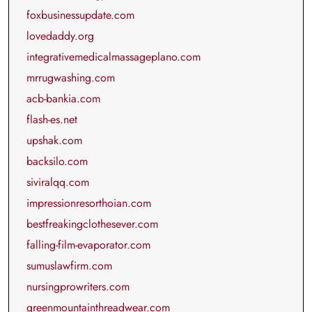
foxbusinessupdate.com
lovedaddy.org
integrativemedicalmassageplano.com
mrrugwashing.com
acb-bankia.com
flash-es.net
upshak.com
backsilo.com
siviralqq.com
impressionresorthoian.com
bestfreakingclothesever.com
falling-film-evaporator.com
sumuslawfirm.com
nursingprowriters.com
greenmountainthreadwear.com