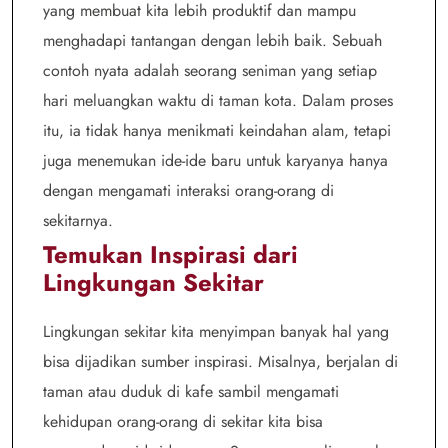
yang membuat kita lebih produktif dan mampu
menghadapi tantangan dengan lebih baik. Sebuah
contoh nyata adalah seorang seniman yang setiap
hari meluangkan waktu di taman kota. Dalam proses
itu, ia tidak hanya menikmati keindahan alam, tetapi
juga menemukan ide-ide baru untuk karyanya hanya
dengan mengamati interaksi orang-orang di
sekitarnya.
Temukan Inspirasi dari
Lingkungan Sekitar
Lingkungan sekitar kita menyimpan banyak hal yang
bisa dijadikan sumber inspirasi. Misalnya, berjalan di
taman atau duduk di kafe sambil mengamati
kehidupan orang-orang di sekitar kita bisa