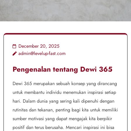
December 20, 2025
admin@levelup-fast.com
Pengenalan tentang Dewi 365
Dewi 365 merupakan sebuah konsep yang dirancang
untuk membantu individu menemukan inspirasi setiap
hari. Dalam dunia yang sering kali dipenuhi dengan
rutinitas dan tekanan, penting bagi kita untuk memiliki
sumber motivasi yang dapat mengajak kita berpikir
positif dan terus berusaha. Mencari inspirasi ini bisa