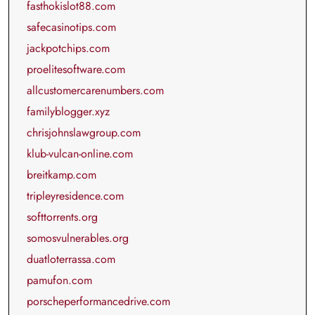
fasthokislot88.com
safecasinotips.com
jackpotchips.com
proelitesoftware.com
allcustomercarenumbers.com
familyblogger.xyz
chrisjohnslawgroup.com
klub-vulcan-online.com
breitkamp.com
tripleyresidence.com
softtorrents.org
somosvulnerables.org
duatloterrassa.com
pamufon.com
porscheperformancedrive.com