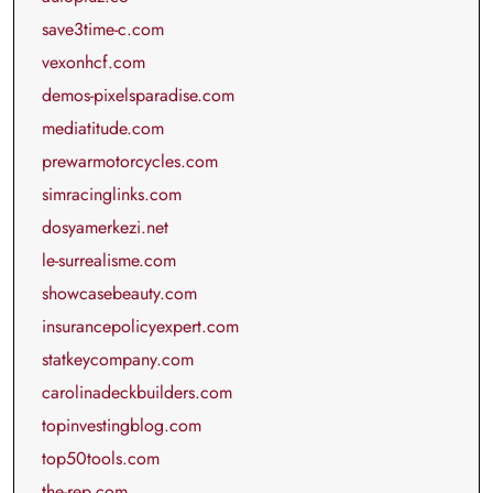
save3time-c.com
vexonhcf.com
demos-pixelsparadise.com
mediatitude.com
prewarmotorcycles.com
simracinglinks.com
dosyamerkezi.net
le-surrealisme.com
showcasebeauty.com
insurancepolicyexpert.com
statkeycompany.com
carolinadeckbuilders.com
topinvestingblog.com
top50tools.com
the-rep.com