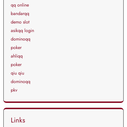
qq online
bandarqq
demo slot
asikqq login
dominoqq
poker
ahliqq
poker
qiu qiu
dominoqq
pkv
Links