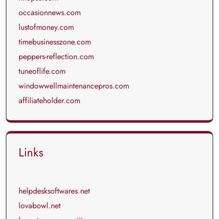
occasionnews.com
lustofmoney.com
timebusinesszone.com
peppers-reflection.com
tuneoflife.com
windowwellmaintenancepros.com
affiliateholder.com
Links
helpdesksoftwares.net
lovabowl.net